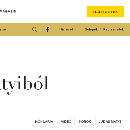
 MAGAZIN
ELŐFIZETEK
ztró
Hírlevél
Belépek
Regisztrálok
tyiból
NŐK LAPJA
VIDEÓ
KOROK
LÚDAS MATYI