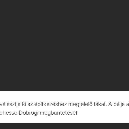
lasztja ki az építkezéshez megfelelő fákat. A célja 
ezdhesse Döbrögi megbüntetését: