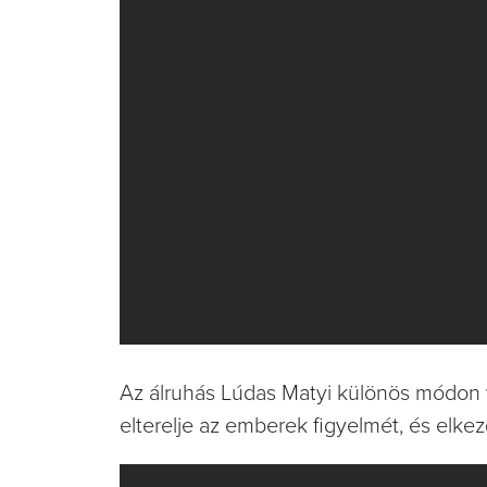
Az álruhás Lúdas Matyi különös módon vá
elterelje az emberek figyelmét, és elk