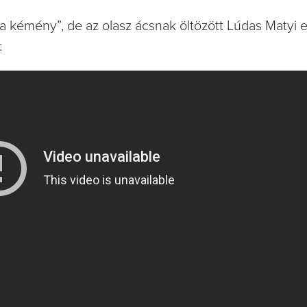
a kémény”, de az olasz ácsnak öltözött Lúdas Matyi e
: