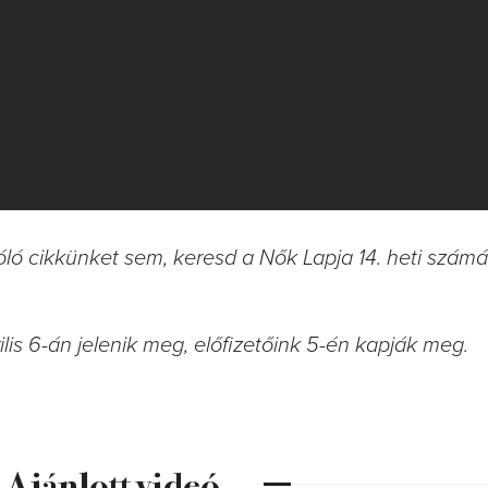
óló cikkünket sem, keresd a Nők Lapja 14. heti szám
lis 6-án jelenik meg, előfizetőink 5-én kapják meg.
Ajánlott videó