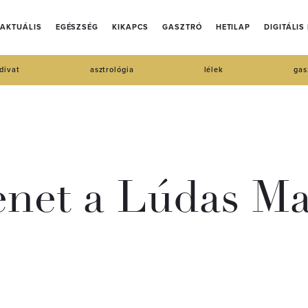
AKTUÁLIS
EGÉSZSÉG
KIKAPCS
GASZTRÓ
HETILAP
DIGITÁLIS
divat
asztrológia
lélek
gas
lenet a Lúdas Ma