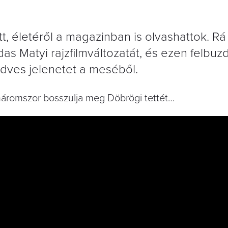
t, életéről a magazinban is olvashattok. Rá
s Matyi rajzfilmváltozatát, és ezen felbuz
dves jelenetet a meséből.
 háromszor bosszulja meg Döbrögi tettét…