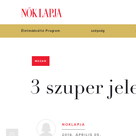
Életmódváltó Program
szépség
MOZAIK
3 szuper je
NOKLAPJA
2016. ÁPRILIS 05.