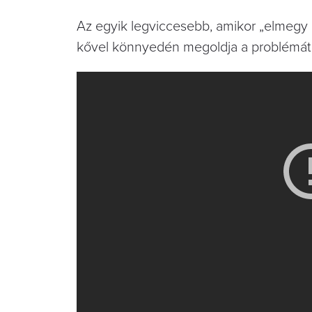
Az egyik legviccesebb, amikor „elmegy 
kővel könnyedén megoldja a problémát