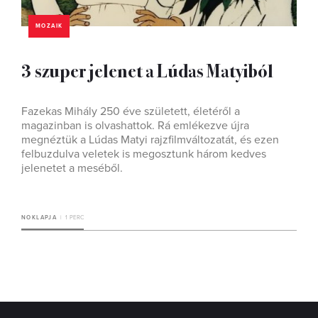
MOZAIK
3 szuper jelenet a Lúdas Matyiból
Fazekas Mihály 250 éve született, életéről a
magazinban is olvashattok. Rá emlékezve újra
megnéztük a Lúdas Matyi rajzfilmváltozatát, és ezen
felbuzdulva veletek is megosztunk három kedves
jelenetet a meséből.
NOKLAPJA
1 PERC