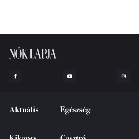
Aktuális
Egészség
Kikapcs
Gasztró