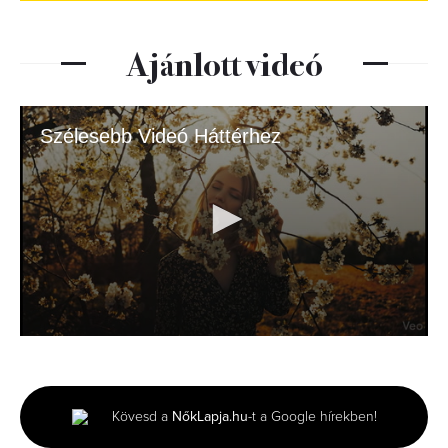
Ajánlott videó
Szélesebb Videó Háttérhez
0
seconds
of
8
seconds
Kövesd a
NőkLapja.hu
-t a Google hírekben!