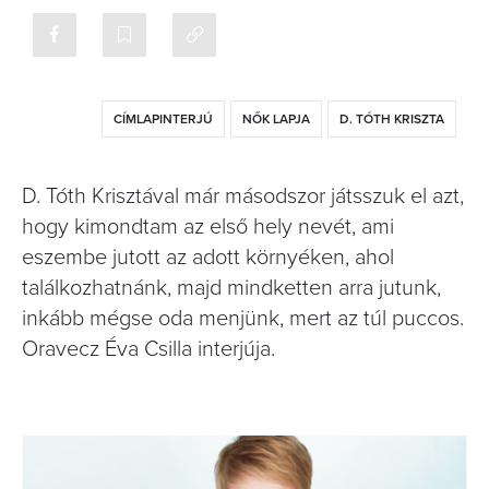
CÍMLAPINTERJÚ
NŐK LAPJA
D. TÓTH KRISZTA
D. Tóth Krisztával már másodszor játsszuk el azt,
hogy kimondtam az első hely nevét, ami
eszembe jutott az adott környéken, ahol
találkozhatnánk, majd mindketten arra jutunk,
inkább mégse oda menjünk, mert az túl puccos.
Oravecz Éva Csilla interjúja.