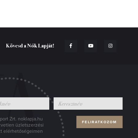
Kövesd a Nők Lapját!
ort Zrt. noklapja.hu
zvetlen üzletszerzési
tt elérhetőségeimen