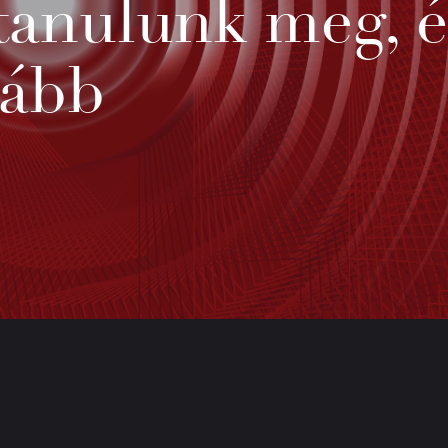
tanulunk meg, é
vább