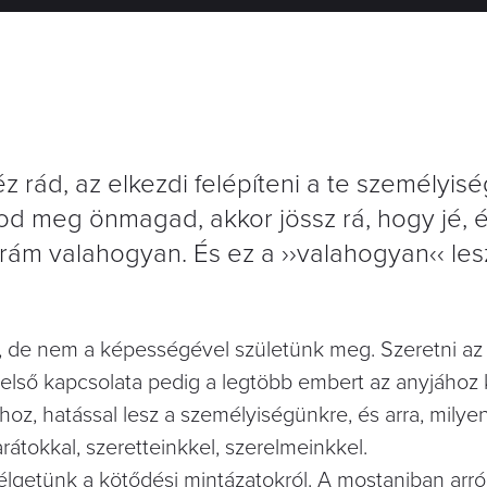
 rád, az elkezdi felépíteni a te személyis
tod meg önmagad, akkor jössz rá, hogy jé, 
 rám valahogyan. És ez a ››valahogyan‹‹ les
, de nem a képességével születünk meg. Szeretni az
lső kapcsolata pedig a legtöbb embert az anyjához k
z, hatással lesz a személyiségünkre, és arra, milye
rátokkal, szeretteinkkel, szerelmeinkkel.
getünk a kötődési mintázatokról. A mostaniban arró