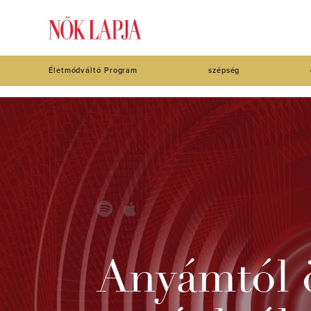
Életmódváltó Program
szépség
Anyámtól ö