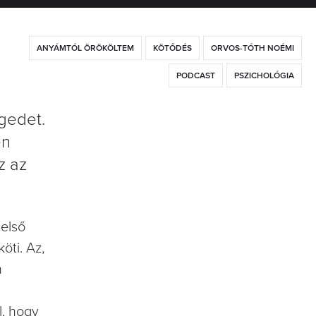
ANYÁMTÓL ÖRÖKÖLTEM
KÖTŐDÉS
ORVOS-TÓTH NOÉMI
PODCAST
PSZICHOLÓGIA
égedet.
én
z az
 első
öti. Az,
n
l, hogy