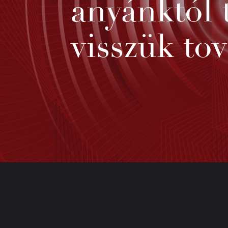
anyánktól 
visszük to