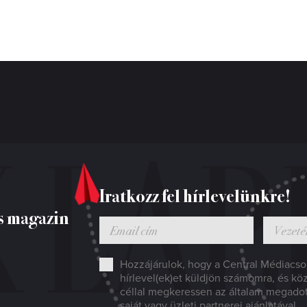
Iratkozz fel hírlevelünkre!
s magazin
Hozzájárulok, hogy a Central Médiacsop
hírlevel(ek)et küldjön számomra, és kö
céllal megkeressen az általam megado
saját vagy üzleti partnerei ajánlatával.