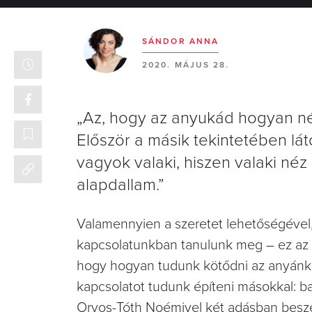
SÁNDOR ANNA
2020. MÁJUS 28.
„Az, hogy az anyukád hogyan néz
Először a másik tekintetében lá
vagyok valaki, hiszen valaki néz
alapdallam.”
Valamennyien a szeretet lehetőségével
kapcsolatunkban tanulunk meg – ez az e
hogy hogyan tudunk kötődni az anyánkho
kapcsolatot tudunk építeni másokkal: ba
Orvos-Tóth Noémivel két adásban beszél