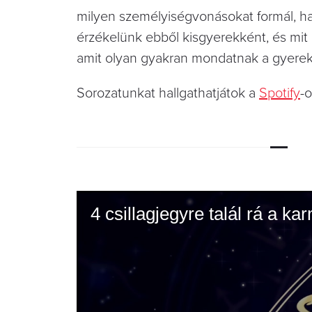
milyen személyiségvonásokat formál, ha
érzékelünk ebből kisgyerekként, és mit
amit olyan gyakran mondatnak a gyere
Sorozatunkat hallgathatjátok a
Spotify
-
4 csillagjegyre talál rá a k