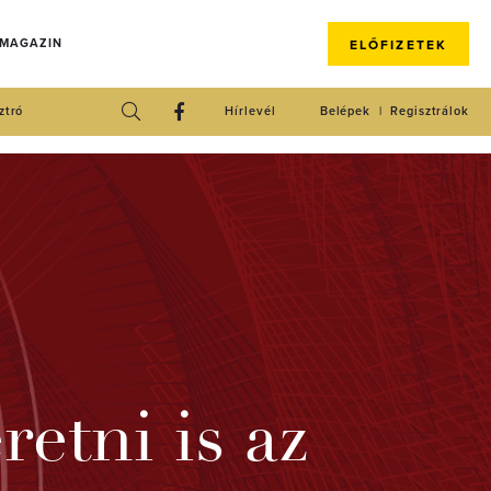
 MAGAZIN
ELŐFIZETEK
ztró
Hírlevél
Belépek
Regisztrálok
etni is az