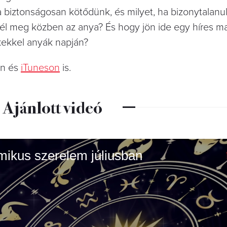
 biztonságosan kötődünk, és milyet, ha bizonytalanul
 él meg közben az anya? És hogy jön ide egy híres ma
kekkel anyák napján?
on és
iTuneson
is.
Ajánlott videó
armikus szerelem júliusban