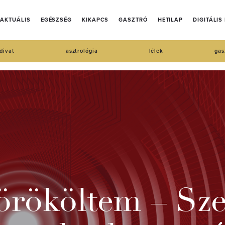
AKTUÁLIS
EGÉSZSÉG
KIKAPCS
GASZTRÓ
HETILAP
DIGITÁLIS
divat
asztrológia
lélek
gas
rököltem – Szer