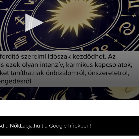
sd a
NőkLapja.hu
-t a Google hírekben!