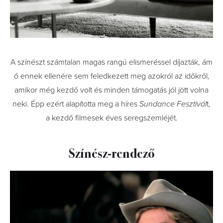
A színészt számtalan magas rangú elismeréssel díjazták, ám
ő ennek ellenére sem feledkezett meg azokról az időkről,
amikor még kezdő volt és minden támogatás jól jött volna
neki. Épp ezért alapította meg a híres
Sundance Fesztivál
t,
a kezdő filmesek éves seregszemléjét.
Színész-rendező