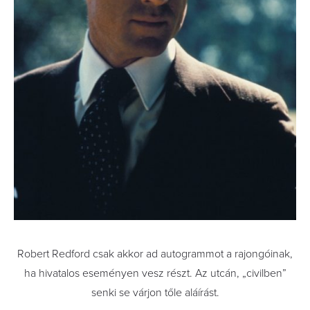
Robert Redford csak akkor ad autogrammot a rajongóinak,
ha hivatalos eseményen vesz részt. Az utcán, „civilben”
senki se várjon tőle aláírást.