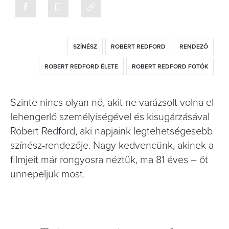
SZÍNÉSZ
ROBERT REDFORD
RENDEZŐ
ROBERT REDFORD ÉLETE
ROBERT REDFORD FOTÓK
Szinte nincs olyan nő, akit ne varázsolt volna el
lehengerlő személyiségével és kisugárzásával
Robert Redford, aki napjaink legtehetségesebb
színész-rendezője. Nagy kedvencünk, akinek a
filmjeit már rongyosra néztük, ma 81 éves – őt
ünnepeljük most.