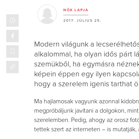
NŐK LAPJA
2017. JÚLIUS 25.
Modern világunk a lecserélhetős
alkalommal, ha olyan idős párt l
szemükből, ha egymásra néznek, 
képein éppen egy ilyen kapcsola
hogy a szerelem igenis tarthat ö
Ma hajlamosak vagyunk azonnal kidobni,
megpróbáljunk javítani a dolgokon, minth
szerelemben. Pedig, ahogy az orosz fot
tettek szert az interneten – is mutatják,