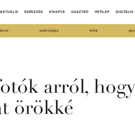
AKTUÁLIS
EGÉSZSÉG
KIKAPCS
GASZTRÓ
HETILAP
DIGITÁLIS
divat
asztrológia
lélek
gas
otók arról, hog
at örökké