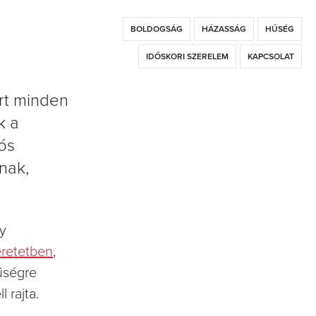
BOLDOGSÁG
HÁZASSÁG
HŰSÉG
IDŐSKORI SZERELEM
KAPCSOLAT
ert minden
k a
ós
nak,
gy
eretetben
,
űségre
 rajta.