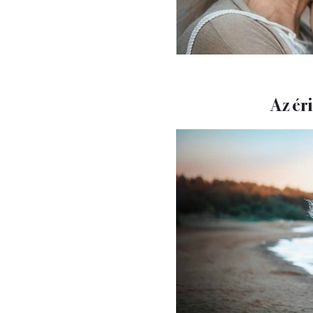
Az ér