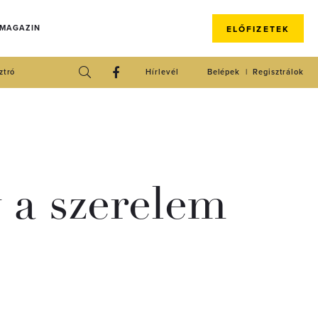
 MAGAZIN
ELŐFIZETEK
ztró
Hírlevél
Belépek
Regisztrálok
y a szerelem