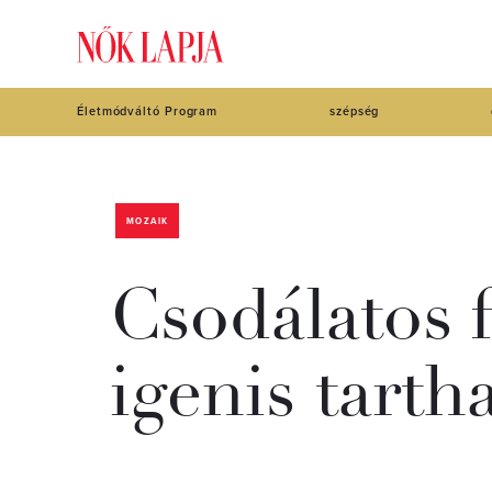
Életmódváltó Program
szépség
MOZAIK
Csodálatos f
igenis tarth