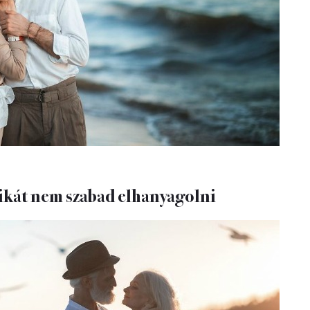
kát nem szabad elhanyagolni