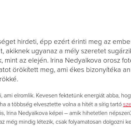
éget hirdeti, épp ezért érinti meg az emb
át, akiknek ugyanaz a mély szeretet sugárzi
mint az elején. Irina Nedyalkova orosz fot
tot örökített meg, ami ékes bizonyítéka an
rökké.
 ami elromlik. Kevesen fektetünk energiát abba, ho
a a többség elvesztette volna a hitét a sírig tartó
sz
ós, Irina Nedyalkova képei – amik hihetetlen népszer
 az még mindig létezik, csak folyamatosan dolgozni kell