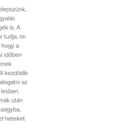
telepszünk,
gyalás
gék is. A
r tudja, mi
, hogy a
si időben
senek
ől kezdődik
alogatni az
 lesben.
émák után
ntaágyba,
el heteket