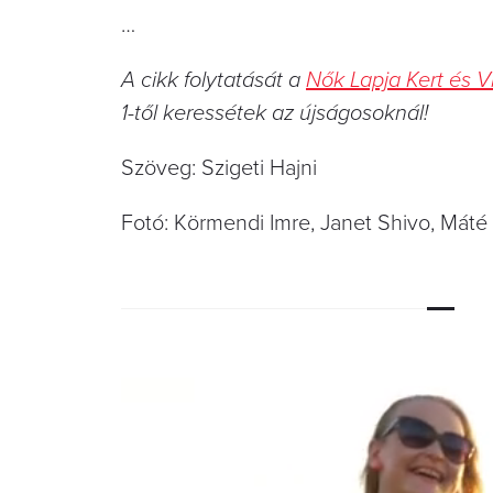
…
A cikk folytatását a
Nők Lapja Kert és 
1-től keressétek az újságosoknál!
Szöveg: Szigeti Hajni
Fotó: Körmendi Imre, Janet Shivo, Mát