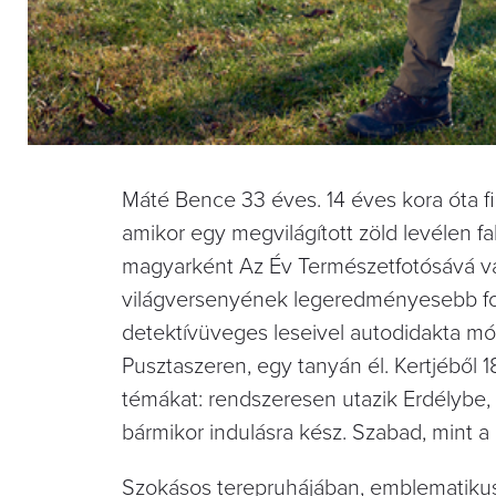
Máté Bence 33 éves. 14 éves kora óta fi
amikor egy megvilágított zöld levélen f
magyarként Az Év Természetfotósává vála
világversenyének legeredményesebb fotó
detektívüveges leseivel autodidakta mó
Pusztaszeren, egy tanyán él. Kertjéből 
témákat: rendszeresen utazik Erdélybe, de
bármikor indulásra kész. Szabad, mint a
Szokásos terepruhájában, emblematikus tá