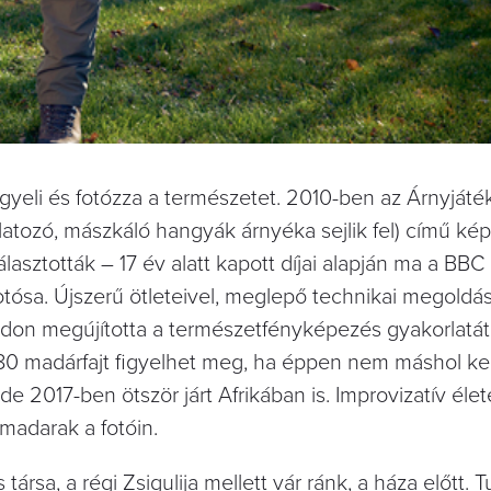
gyeli és fotózza a természetet. 2010-ben az Árnyjáték
alatozó, mászkáló hangyák árnyéka sejlik fel) című kép
sztották – 17 év alatt kapott díjai alapján ma a BBC
sa. Újszerű ötleteivel, meglepő technikai megoldása
don megújította a természetfényképezés gyakorlatát
180 madárfajt figyelhet meg, ha éppen nem máshol ke
 2017-ben ötször járt Afrikában is. Improvizatív élete
 madarak a fotóin.
rsa, a régi Zsigulija mellett vár ránk, a háza előtt. T