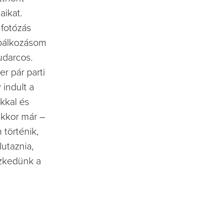
aikat.
 fotózás
óbálkozásom
udarcos.
r pár parti
indult a
rkkal és
akkor már –
 történik,
utaznia,
ezkedünk a