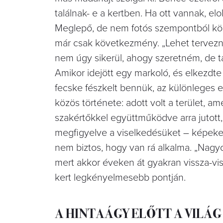
találnak- e a kertben. Ha ott vannak, elo
Meglepő, de nem fotós szempontból köze
már csak következmény. „Lehet tervezn
nem úgy sikerül, ahogy szeretném, de t
Amikor idejött egy markoló, és elkezdte
fecske fészkelt bennük, az különleges e
közös története: adott volt a terület, am
szakértőkkel együttműködve arra jutott,
megfigyelve a viselkedésüket – képeket 
nem biztos, hogy van rá alkalma. „Nagy
mert akkor éveken át gyakran vissza-vi
kert legkényelmesebb pontján.
A HINTAÁGY ELŐTT A VILÁG