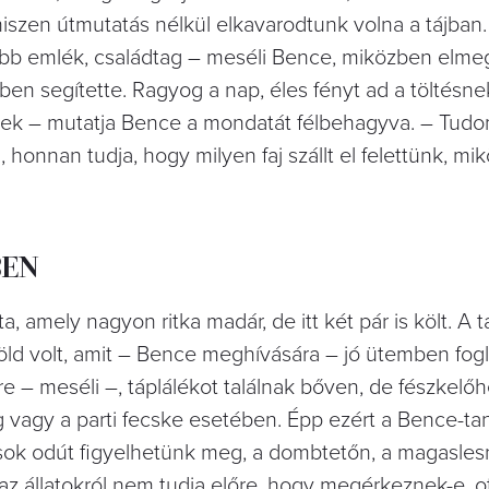
hiszen útmutatás nélkül elkavarodtunk volna a tájban.
kább emlék, családtag – meséli Bence, miközben elm
ében segítette. Ragyog a nap, éles fényt ad a töltésne
ikek – mutatja Bence a mondatát félbehagyva. – Tudo
, honnan tudja, hogy milyen faj szállt el felettünk, m
BEN
, amely nagyon ritka madár, de itt két pár is költ. A 
ld volt, amit – Bence meghívására – jó ütemben fogla
e – meséli –, táplálékot találnak bőven, de fészkelő
g vagy a parti fecske esetében. Épp ezért a Bence-t
k-sok odút figyelhetünk meg, a dombtetőn, a magasles
 az állatokról nem tudja előre, hogy megérkeznek-e, o