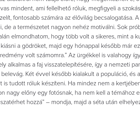
lvas mindent, ami fellelhető róluk, megfigyeli a szokás
lít, fontosabb számára az élővilág becsalogatása. A
i, de a természetet nagyon nehéz motiválni. Sok pr
alán elmondhatom, hogy több volt a sikeres, mint a k
 kiásni a gödröket, majd egy hónappal később már eze
redmény volt számomra.” Az ürgékkel is valahogy így 
ely alkalmas a faj visszatelepítésére, így a nemzeti pa
 belevág. Két évvel később kialakult a populáció, és 
is tudott róluk készíteni. Ha mindez nem a kertjében
on nagy előny egy fotósnak, ha nem kell a témához el
sszatérhet hozzá” – mondja, majd a séta után elhely