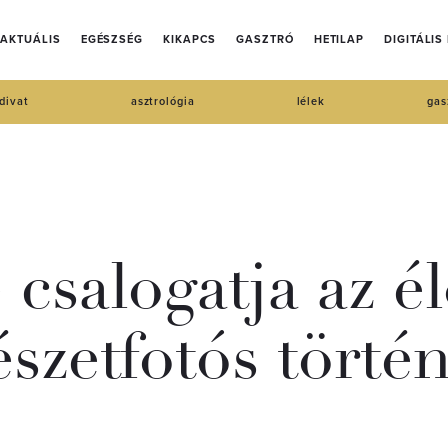
AKTUÁLIS
EGÉSZSÉG
KIKAPCS
GASZTRÓ
HETILAP
DIGITÁLIS
divat
asztrológia
lélek
gas
 csalogatja az é
szetfotós törté