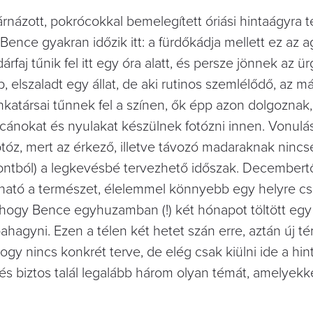
árnázott, pokrócokkal bemelegített óriási hintaágyra 
Bence gyakran időzik itt: a fürdőkádja mellett ez az a
faj tűnik fel itt egy óra alatt, és persze jönnek az ür
 elszaladt egy állat, de aki rutinos szemlélődő, az má
katársai tűnnek fel a színen, ők épp azon dolgoznak
ácánokat és nyulakat készülnek fotózni innen. Vonulá
tóz, mert az érkező, illetve távozó madaraknak ninc
mpontból) a legkevésbé tervezhető időszak. Decembert
ítható a természet, élelemmel könnyebb egy helyre cs
, hogy Bence egyhuzamban (!) két hónapot töltött egy
ahagyni. Ezen a télen két hetet szán erre, aztán új t
ogy nincs konkrét terve, de elég csak kiülni ide a hi
és biztos talál legalább három olyan témát, amelyekk