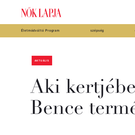
Életmódváltó Program
szépség
AKTUÁLIS
Aki kertjébe
Bence termé