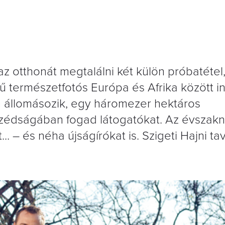
az otthonát megtalálni két külön próbatétel
rű természetfotós Európa és Afrika között in
n állomásozik, egy háromezer hektáros
zédságában fogad látogatókat. Az évszak
 – és néha újságírókat is. Szigeti Hajni ta