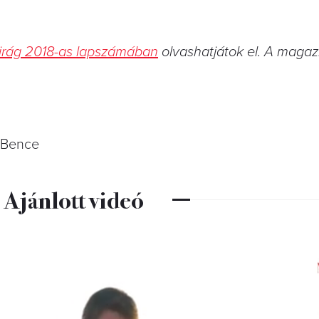
Virág 2018-as lapszámában
olvashatjátok el. A magaz
é Bence
Ajánlott videó