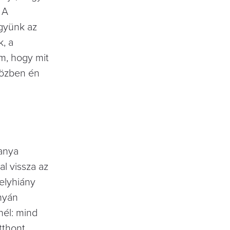
 A
együnk az
k, a
m, hogy mit
iközben én
tanya
l vissza az
helyhiány
anyán
nél: mind
tthont