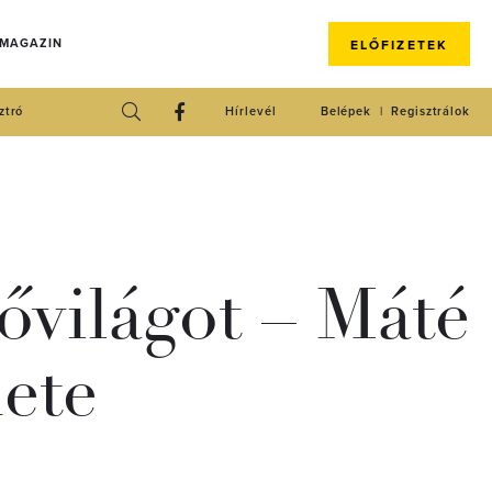
 MAGAZIN
ELŐFIZETEK
ztró
Hírlevél
Belépek
Regisztrálok
lővilágot – Máté
nete