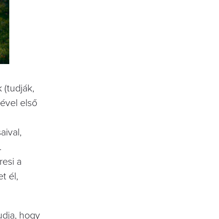
 (tudják,
ével első
ival,
.
resi a
t él,
udja, hogy