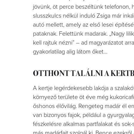
jövünk, öt perce beszéltünk telefonon, 
slusszkulcs nélkül induló Zsiga már in
autó mellett, amely az első lesei építés
pataknak. Felettünk madarak. „Nagy lil
kell rajtuk nézni” – ad magyarázatot arra
gyakorlatilag alig látom őket…
OTTHONT TALÁLNI A KERT
A kertje legérdekesebb lakója a szalakóta
környező területe öt éve még kukoricafö
őshonos élővilág. Rengeteg madár él err
van bizonyos fajok, például a gyurgyala
fészkelésre alkalmas partfalakat és so
más madárfajt szolgál ki. Bence ezekről