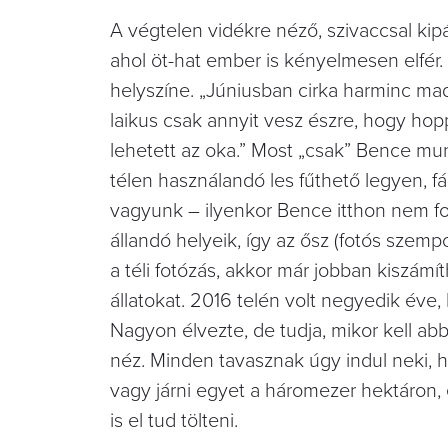
A végtelen vidékre néző, szivaccsal kip
ahol öt-hat ember is kényelmesen elfér. 
helyszíne. „Júniusban cirka harminc madár
laikus csak annyit vesz észre, hogy hopp,
lehetett az oka.” Most „csak” Bence mun
télen használandó les fűthető legyen, f
vagyunk – ilyenkor Bence itthon nem fo
állandó helyeik, így az ősz (fotós sze
a téli fotózás, akkor már jobban kiszám
állatokat. 2016 telén volt negyedik éve
Nagyon élvezte, de tudja, mikor kell abb
néz. Minden tavasznak úgy indul neki, h
vagy járni egyet a háromezer hektáron, 
is el tud tölteni.