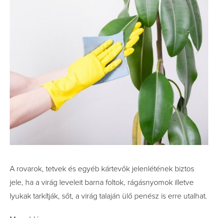
A rovarok, tetvek és egyéb kártevők jelenlétének biztos
jele, ha a virág leveleit barna foltok, rágásnyomok illetve
lyukak tarkítják, sőt, a virág talaján ülő penész is erre utalhat.