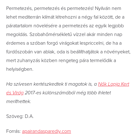
Permetezés, permetezés és permetezés! Nyilván nem
lehet mediterrán klímát létrehozni a négy fal között, de a
páratartalom növelésére a permetezés az egyik legjobb
megoldás. Szobahőmérsékletű vízzel akár minden nap
érdemes a szóban forgó virágokat lespriccelni, de ha a
fürdőszobán van ablak, oda is beállíthatjátok a növényeket,
mert zuhanyzás közben rengeteg pára termelődik a
helyiségben.
Ha szívesen kertészkedtek ti magatok is, a
Nők Lapja Kert
és Virág
2017-es különszámából még több ihletet
meríthettek.
Szöveg: D.A.
Forrás:
apairandasparediy.com