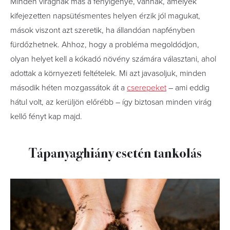
Minden virágnak más a fényigénye, vannak, amelyek
kifejezetten napsütésmentes helyen érzik jól magukat,
mások viszont azt szeretik, ha állandóan napfényben
fürdőzhetnek. Ahhoz, hogy a probléma megoldódjon,
olyan helyet kell a kókadó növény számára választani, ahol
adottak a környezeti feltételek. Mi azt javasoljuk, minden
második héten mozgassátok át a
cserepeket
– ami eddig
hátul volt, az kerüljön előrébb – így biztosan minden virág
kellő fényt kap majd.
Tápanyaghiány esetén tankolás