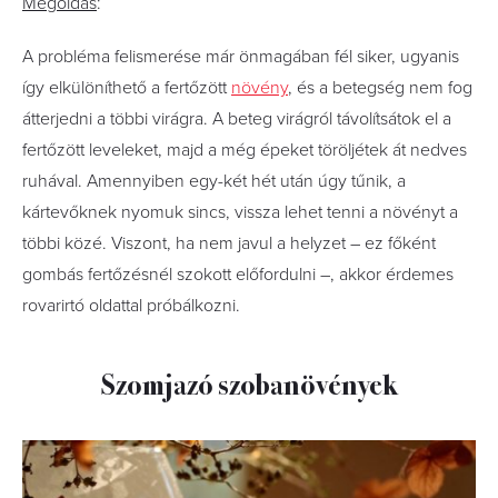
Megoldás
:
A probléma felismerése már önmagában fél siker, ugyanis
így elkülöníthető a fertőzött
növény
, és a betegség nem fog
átterjedni a többi virágra. A beteg virágról távolítsátok el a
fertőzött leveleket, majd a még épeket töröljétek át nedves
ruhával. Amennyiben egy-két hét után úgy tűnik, a
kártevőknek nyomuk sincs, vissza lehet tenni a növényt a
többi közé. Viszont, ha nem javul a helyzet – ez főként
gombás fertőzésnél szokott előfordulni –, akkor érdemes
rovarirtó oldattal próbálkozni.
Szomjazó szobanövények