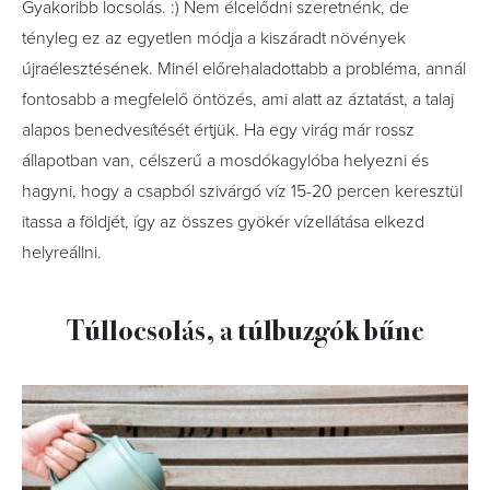
Gyakoribb locsolás. :) Nem élcelődni szeretnénk, de
tényleg ez az egyetlen módja a kiszáradt növények
újraélesztésének. Minél előrehaladottabb a probléma, annál
fontosabb a megfelelő öntözés, ami alatt az áztatást, a talaj
alapos benedvesítését értjük. Ha egy virág már rossz
állapotban van, célszerű a mosdókagylóba helyezni és
hagyni, hogy a csapból szivárgó víz 15-20 percen keresztül
itassa a földjét, így az összes gyökér vízellátása elkezd
helyreállni.
Túllocsolás, a túlbuzgók bűne