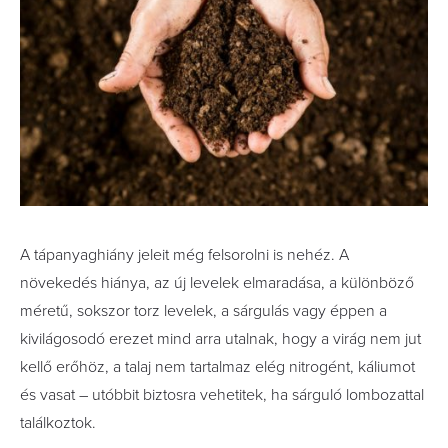
A tápanyaghiány jeleit még felsorolni is nehéz. A
növekedés hiánya, az új levelek elmaradása, a különböző
méretű, sokszor torz levelek, a sárgulás vagy éppen a
kivilágosodó erezet mind arra utalnak, hogy a virág nem jut
kellő erőhöz, a talaj nem tartalmaz elég nitrogént, káliumot
és vasat – utóbbit biztosra vehetitek, ha sárguló lombozattal
találkoztok.