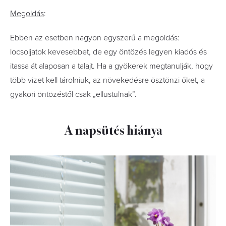
Megoldás
:
Ebben az esetben nagyon egyszerű a megoldás:
locsoljatok kevesebbet, de egy öntözés legyen kiadós és
itassa át alaposan a talajt. Ha a gyökerek megtanulják, hogy
több vizet kell tárolniuk, az növekedésre ösztönzi őket, a
gyakori öntözéstől csak „ellustulnak”.
A napsütés hiánya