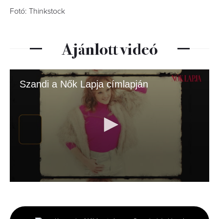
Fotó: Thinkstock
Ajánlott videó
Szandi a Nők Lapja címlapján
0
seconds
of
2
minutes,