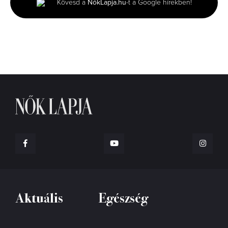
Kövesd a
NőkLapja.hu
-t a Google hírekben!
55
seconds
Aktuális
Egészség