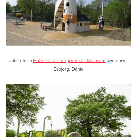
Játszótér a
Halászati és Tengerészeti Múzeum
kertjében,
Esbjerg, Dánia