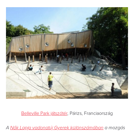
Belleville Park játszótér
, Párizs, Franciaország
A
Nők Lapja vadonatúj Gyerek különszámában
a mozgás