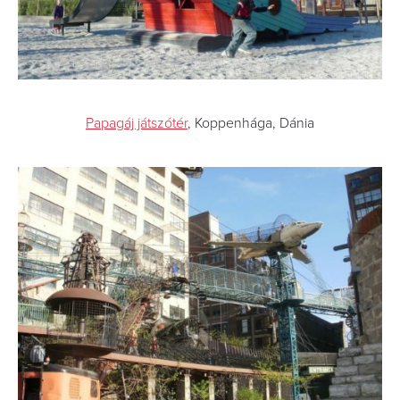
Papagáj játszótér
, Koppenhága, Dánia