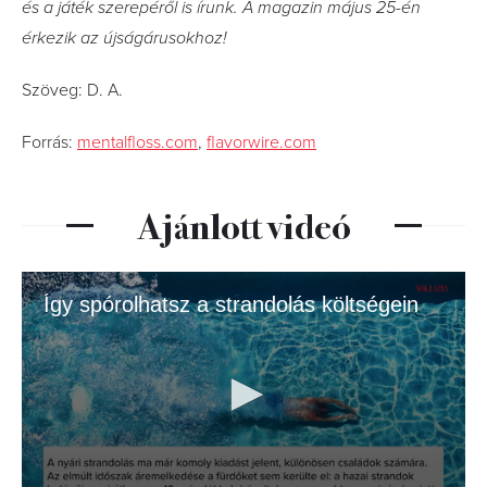
és a játék szerepéről is írunk. A magazin május 25-én
érkezik az újságárusokhoz!
Szöveg: D. A.
Forrás:
mentalfloss.com
,
flavorwire.com
Ajánlott videó
Így spórolhatsz a strandolás költségein