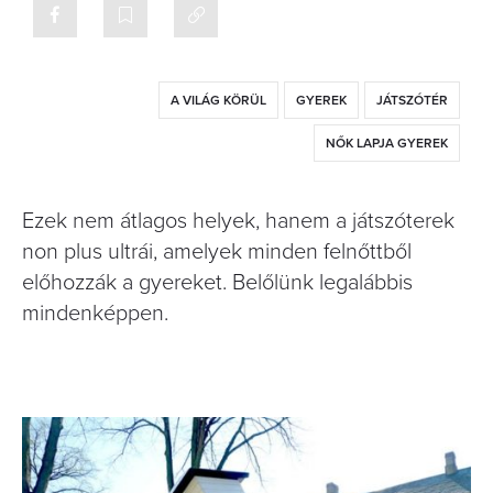
A VILÁG KÖRÜL
GYEREK
JÁTSZÓTÉR
NŐK LAPJA GYEREK
Ezek nem átlagos helyek, hanem a játszóterek
non plus ultrái, amelyek minden felnőttből
előhozzák a gyereket. Belőlünk legalábbis
mindenképpen.