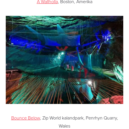
A Wallholla
, Boston, Amerika
Bounce Below
, Zip World kalandpark, Penrhyn Quarry,
Wales