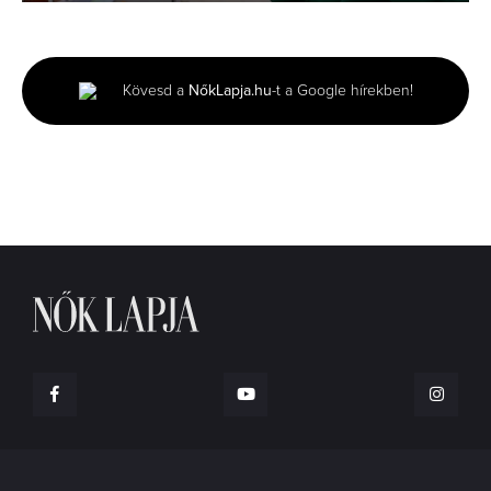
0
seconds
of
1
minute,
Kövesd a
NőkLapja.hu
-t a Google hírekben!
42
seconds