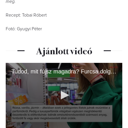
meg.
Recept: Tobai Róbert
Fotó: Gyugyi Péter
Ajánlott videó
Tudod, mit fújsz magadra? Furcsa dolgok lehetnek a kedvenc parfümjeidben