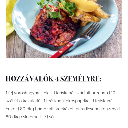
HOZZÁVALÓK 4 SZEMÉLYRE:
1 fej vöröshagyma | olaj | 1 teáskanál szárított oregánó | 10
szál friss kakukkfű | 1 teáskanál pirospaprika | 1 teáskanál
cukor | 80 dkg hámozott, kockázott paradicsom (konzerv) |
80 dkg csirkemellﬁlé | só