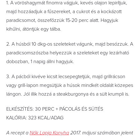
1. A vöröshagymát ﬁnomra vágjuk, kevés olajon lepirítjuk,
majd hozzáadjuk a fűszereket, a cukrot és a kockázott
paradicsomot, összefőzzük 15-20 perc alatt. Hagyjuk
kihűlni, átöntjük egy tálba.
2. A húsból 10 dkg-os szeleteket vágunk, majd besózzuk. A
paradicsomszószba helyezzük a szeleteket egy lezárható
dobozban, 1 napig állni hagyjuk.
3. A pácból kivéve kicsit lecsepegtetjük, majd grillrácson
vagy grill-lapon megsütjük a húsok mindkét oldalát közepes
lángon. Jól illik hozzá a steakburgonya és a sült krumpli is.
ELKÉSZÍTÉS: 30 PERC + PÁCOLÁS ÉS SÜTÉS
KALÓRIA: 323 KCAL/ADAG
A recept a
Nők Lapja Konyha
2017. májusi számában jelent