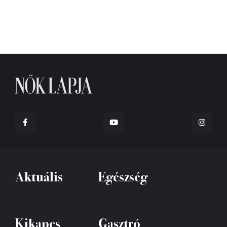
Aktuális
Egészség
Kikapcs
Gasztró