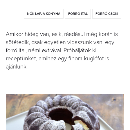
NŐK LAPJA KONYHA
FORRÓ ITAL
FORRÓ CSOKI
Amikor hideg van, esik, ráadásul még korán is
sötétedik, csak egyetlen vigaszunk van: egy
forró ital, némi extrával. Próbáljátok ki
receptünket, amihez egy finom kuglófot is
ajánlunk!