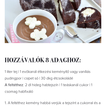
HOZZÁVALÓK 8 ADAGHOZ:
1 liter tej | 1 evőkanál étkezési keményítő vagy vaníliás
pudingpor | csipet só | 30 dkg étcsokoládé
A feltéthez
: 2 dl hideg habtejszín | 1 teáskanál cukor | 1
csomag habﬁxáló
1. A feltéthez kemény habbá verjük a tejszínt a cukorral és a