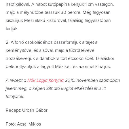
habﬁxálóval. A habot sütőpapírra kenjük 1 cm vastagon,
majd a mélyhűtőbe tesszük 30 percre. Még fagyosan
kiszúrjuk Mézi alakú kiszúróval, tálalásig fagyasztóban
tartjuk.
2. A forró csokoládéhoz összeforraljuk a tejet a
keményítővel és a sóval, majd a tűzről levéve
hozzákeverjük a darabokra tört étcsokoládét. Tálaláskor
belepottyantjuk a fagyott Méziket, és azonnal kínáljuk.
A recept a
Nők Lapja Konyha
2016. novemberi számában
jelent meg, a képen látható kuglóf elkészítését is itt
találjátok.
Recept: Urbán Gábor
Fotó: Acsai Miklós