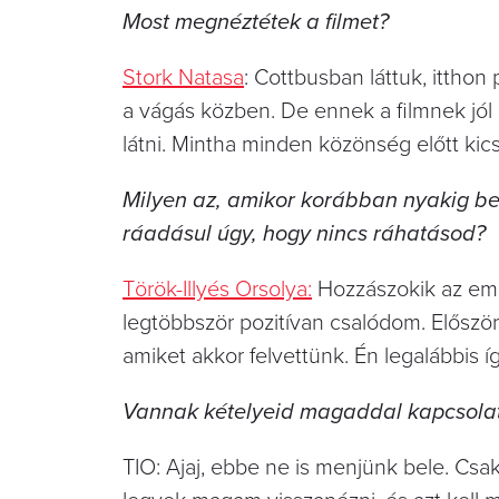
Most megnéztétek a filmet?
Stork Natasa
: Cottbusban láttuk, ittho
a vágás közben. De ennek a filmnek jó
látni. Mintha minden közönség előtt kic
Milyen az, amikor korábban nyakig ben
ráadásul úgy, hogy nincs ráhatásod?
Török-Illyés Orsolya:
Hozzászokik az embe
legtöbbször pozitívan csalódom. Először
amiket akkor felvettünk. Én legalábbis í
Vannak kételyeid magaddal kapcsola
TIO: Ajaj, ebbe ne is menjünk bele. Cs