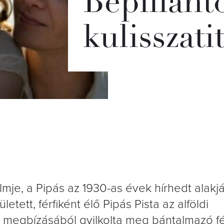
Bepillant
kulisszati
lmje, a Pipás az 1930-as évek hírhedt alakj
letett, férfiként élő Pipás Pista az alföldi
 megbízásából gyilkolta meg bántalmazó fér