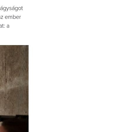
 lágyságot
az ember
t: a