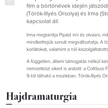
film a börtönévek idején játszód
(Török-Illyés Orsolya) és Irma (S
kapcsolat áll.
Irma megtanítja Pipást írni és olvasni, 
mindkettejük sorsát megváltoztatja. A t
korlátokat, valamint a női kiszolgáltatott
A független, állami támogatás nélkül kés
nemzetközi sikert is aratott: a Cottbusi
9-től látható a mozikban. Török-Illyés Or
Hajdramaturgia