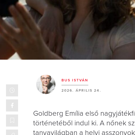
BUS ISTVÁN
2026. ÁPRILIS 24.
Goldberg Emília első nagyjátékfi
történetéből indul ki. A nőnek szü
tanyavilágban a helyi asszonyok