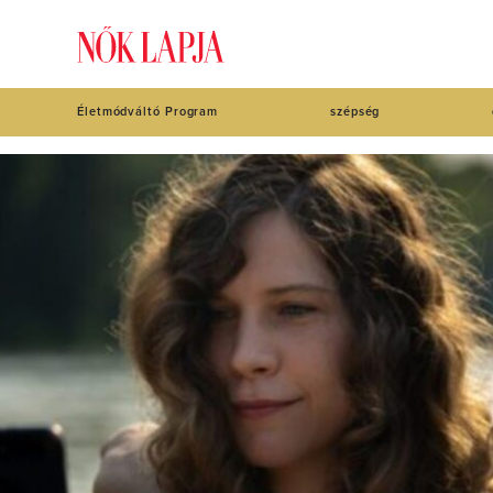
Életmódváltó Program
szépség