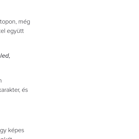
aptopon, még
el együtt
led,
n
arakter, és
ogy képes