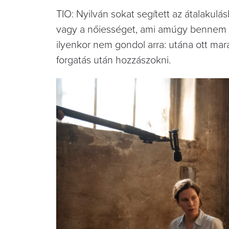
TIO: Nyilván sokat segített az átalakul
vagy a nőiességet, ami amúgy bennem v
ilyenkor nem gondol arra: utána ott marad
forgatás után hozzászokni.