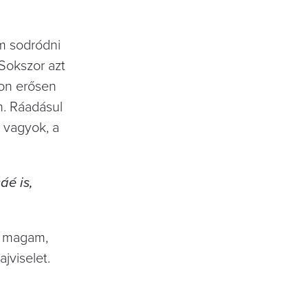
m sodródni
 Sokszor azt
yon erősen
n. Ráadásul
z vagyok, a
áé is,
ni magam,
jviselet.