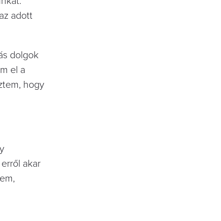
nkát.
 az adott
más dolgok
m el a
eztem, hogy
gy
erről akar
zem,