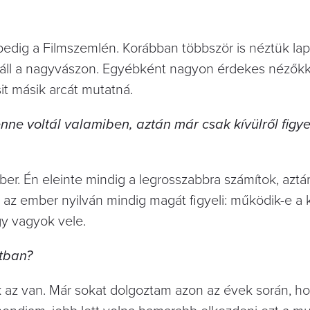
n pedig a Filmszemlén. Korábban többször is néztük l
l áll a nagyvászon. Egyébként nagyon érdekes nézőkk
sit másik arcát mutatná.
ne voltál valamiben, aztán már csak kívülről figye
r. Én eleinte mindig a legrosszabbra számítok, aztá
 az ember nyilván mindig magát figyeli: működik-e a k
gy vagyok vele.
tban?
ak az van. Már sokat dolgoztam azon az évek során, h