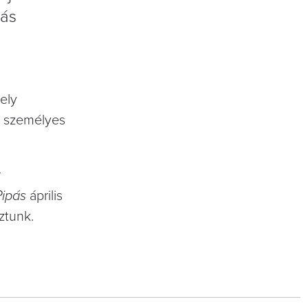
pás
ely
és személyes
r
Pipás
április
ztunk.