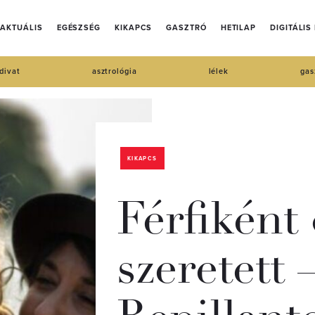
AKTUÁLIS
EGÉSZSÉG
KIKAPCS
GASZTRÓ
HETILAP
DIGITÁLIS
divat
asztrológia
lélek
gas
KIKAPCS
Férfiként 
szeretett 