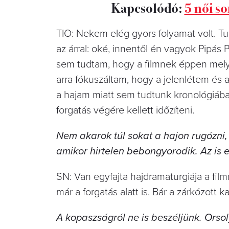
Kapcsolódó:
5 női so
TIO: Nekem elég gyors folyamat volt. 
az árral: oké, innentől én vagyok Pipás 
sem tudtam, hogy a filmnek éppen melyi
arra fókuszáltam, hogy a jelenlétem és 
a hajam miatt sem tudtunk kronológiában
forgatás végére kellett időzíteni.
Nem akarok túl sokat a hajon rugózni,
amikor hirtelen bebongyorodik. Az is eg
SN: Van egyfajta hajdramaturgiája a fil
már a forgatás alatt is. Bár a zárkózott
A kopaszságról ne is beszéljünk. Ors