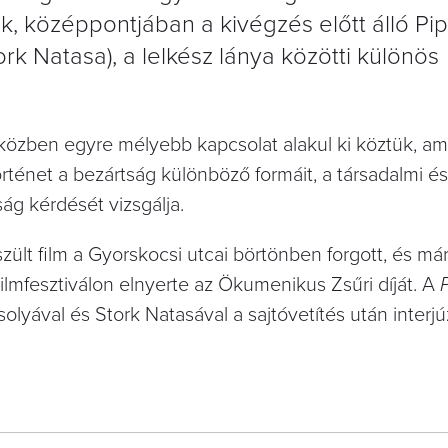
ik, középpontjában a kivégzés előtt álló Pi
tork Natasa), a lelkész lánya közötti különös
miközben egyre mélyebb kapcsolat alakul ki köztük, am
örténet a bezártság különböző formáit, a társadalmi 
ság kérdését vizsgálja.
zült film a Gyorskocsi utcai börtönben forgott, és má
 Filmfesztiválon elnyerte az Ökumenikus Zsűri díját. A
solyával és Stork Natasával a sajtóvetítés után interjú