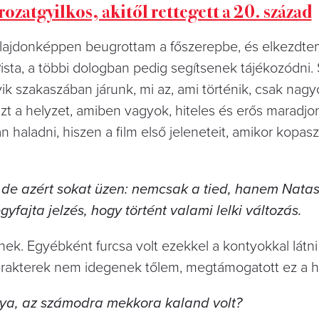
rozatgyilkos, akitől rettegett a 20. század
Tulajdonképpen beugrottam a főszerepbe, és elkezdte
Pista, a többi dologban pedig segítsenek tájékozódni.
k szakaszában járunk, mi az, ami történik, csak nag
azt a helyzet, amiben vagyok, hiteles és erős maradjo
 haladni, hiszen a film első jeleneteit, amikor kopas
 de azért sokat üzen: nemcsak a tied, hanem Natas
yfajta jelzés, hogy történt valami lelki változás.
mnek. Egyébként furcsa volt ezekkel a kontyokkal lát
 karakterek nem idegenek tőlem, megtámogatott ez a ha
olya, az számodra mekkora kaland volt?