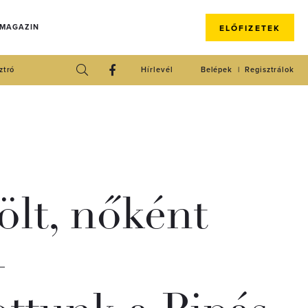
 MAGAZIN
ELŐFIZETEK
ztró
Hírlevél
Belépek
Regisztrálok
ölt, nőként
–