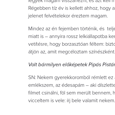
legyek magam visszanézni, és azt kell 
Régebben tíz év is kellett ahhoz, hogy a 
jelenet felvételekor éreztem magam.
Mindez az én fejemben történik, és telj
miatt is – annyira rossz lelkiállapotba
vetítésre, hogy borzasztóan féltem: biz
átjön az, amit megcéloztam színészként
Volt bármilyen előképetek Pipás Pistá
SN: Nekem gyerekkoromból rémlett ez a 
emlékszem, az édesapám – aki díszletter
filmet csinálni, föl sem merült bennem
vicceltem is vele: írj bele valamit nekem