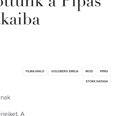
ottunk a Pipás
tkaiba
FILMAJÁNLÓ
GOLDBERG EMÍLIA
MOZI
PIPÁS
STORK NATASA
ának
jeiket. A