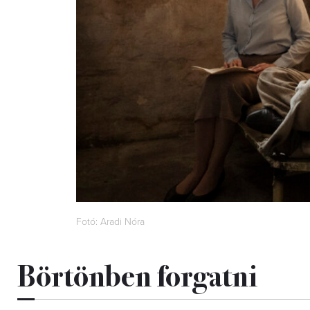
Fotó: Aradi Nóra
Börtönben forgatni