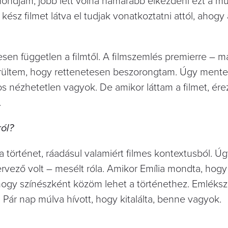
mondjam, jobb lett volna hamarabb elkezdeni ezt a mu
kész filmet látva el tudjak vonatkoztatni attól, ahogy
esen független a filmtől. A filmszemlés premierre – 
 kerültem, hogy rettenetesen beszorongtam. Úgy mente
tos nézhetetlen vagyok. De amikor láttam a filmet, ér
.
ról?
történet, ráadásul valamiért filmes kontextusból. Ú
vező volt – mesélt róla. Amikor Emília mondta, hogy 
, hogy színészként közöm lehet a történethez. Emléks
. Pár nap múlva hívott, hogy kitalálta, benne vagyok.