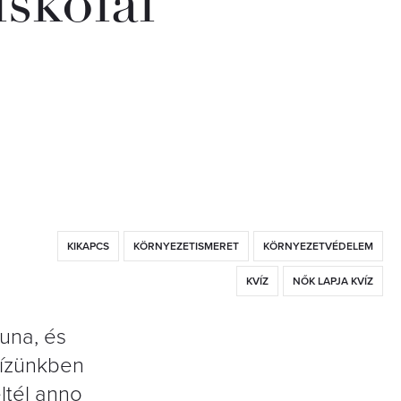
iskolai
KIKAPCS
KÖRNYEZETISMERET
KÖRNYEZETVÉDELEM
KVÍZ
NŐK LAPJA KVÍZ
una, és
vízünkben
ltél anno