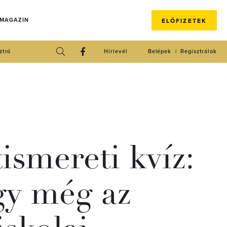
 MAGAZIN
ELŐFIZETEK
ztró
Hírlevél
Belépek
Regisztrálok
ismereti kvíz:
gy még az