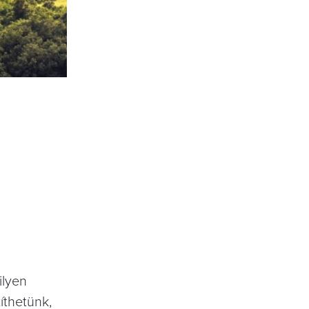
ilyen
íthetünk,