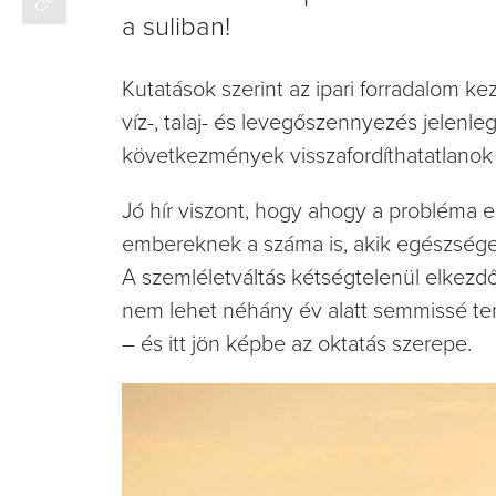
a suliban!
Kutatások szerint az ipari forradalom 
víz-, talaj- és levegőszennyezés jelenl
következmények visszafordíthatatlanok
Jó hír viszont, hogy ahogy a probléma e
embereknek a száma is, akik egészség
A szemléletváltás kétségtelenül elkezd
nem lehet néhány év alatt semmissé ten
– és itt jön képbe az oktatás szerepe.