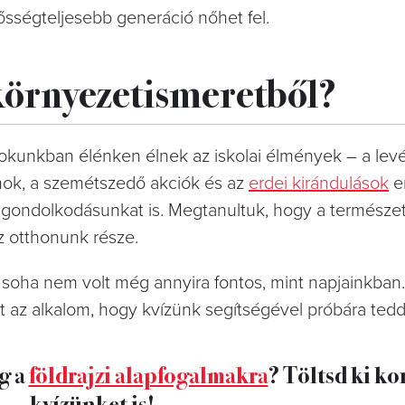
ősségteljesebb generáció nőhet fel.
 környezetismeretből?
sokunkban élénken élnek az iskolai élmények – a levé
mok, a szemétszedő akciók és az
erdei kirándulások
e
a gondolkodásunkat is. Megtanultuk, hogy a termész
z otthonunk része.
 soha nem volt még annyira fontos, mint napjainkban.
tt az alkalom, hogy kvízünk segítségével próbára ted
g a
földrajzi alapfogalmakra
? Töltsd ki ko
kvízünket is!