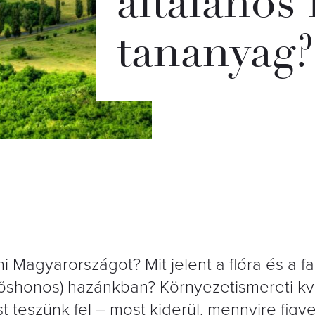
általános 
tananyag?
 Magyarországot? Mit jelent a flóra és a fa
 őshonos) hazánkban? Környezetismereti k
 teszünk fel – most kiderül, mennyire figye