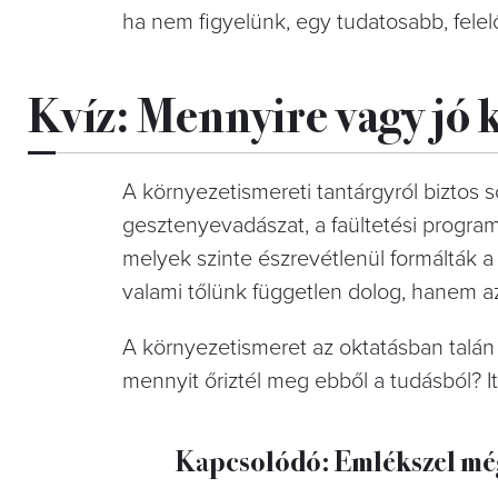
ha nem figyelünk, egy tudatosabb, felel
Kvíz: Mennyire vagy jó
A környezetismereti tantárgyról biztos 
gesztenyevadászat, a faültetési progra
melyek szinte észrevétlenül formálták 
valami tőlünk független dolog, hanem a
A környezetismeret az oktatásban talán
mennyit őriztél meg ebből a tudásból? I
Kapcsolódó: Emlékszel mé