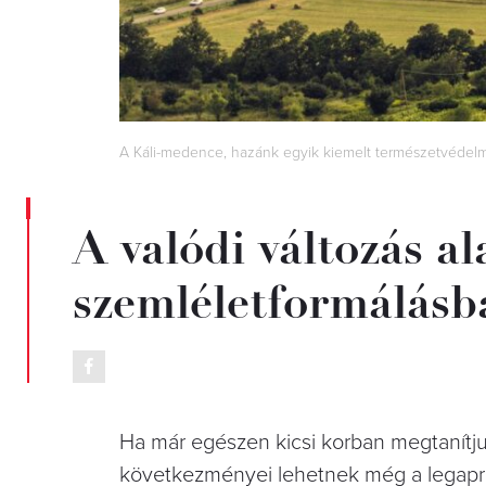
A Káli-medence, hazánk egyik kiemelt természetvédelmi 
A valódi változás al
szemléletformálásba
Ha már egészen kicsi korban megtanítju
következményei lehetnek még a legapró