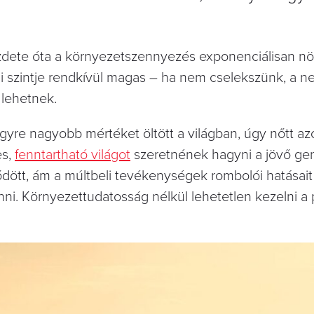
kezdete óta a környezetszennyezés exponenciálisan nö
egi szintje rendkívül magas – ha nem cselekszünk, a n
 lehetnek.
gyre nagyobb mértéket öltött a világban, úgy nőtt a
es,
fenntartható világot
szeretnének hagyni a jövő gen
ődött, ám a múltbeli tevékenységek rombolói hatásait
ni. Környezettudatosság nélkül lehetetlen kezelni a