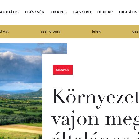
AKTUÁLIS
EGÉSZSÉG
KIKAPCS
GASZTRÓ
HETILAP
DIGITÁLIS
divat
asztrológia
lélek
gas
KIKAPCS
Környezet
vajon me