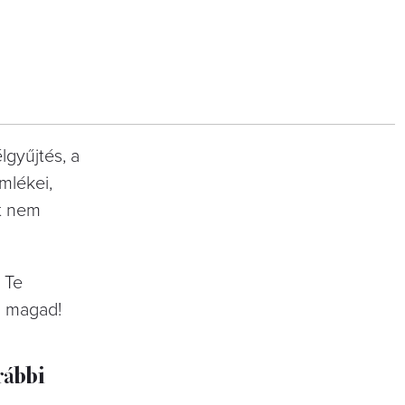
lgyűjtés, a
mlékei,
et nem
 Te
d magad!
rábbi