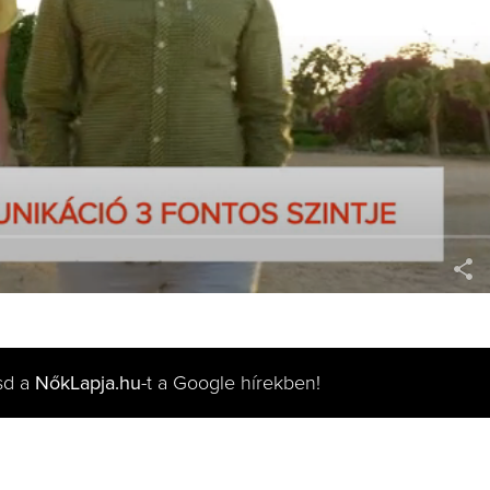
sd a
NőkLapja.hu
-t a Google hírekben!