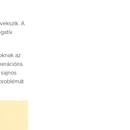
vekszik. A
egatív
zoknak az
erációira.
 sajnos
 problémát