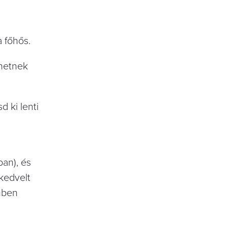
 főhős.
nhetnek
 ki lenti
an), és
kedvelt
mben