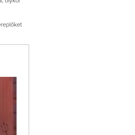
l, olykor
ereplőket