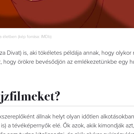
 életben (kép forrása: IMDb)
lza Divat) is, aki tökéletes példája annak, hogy olyko
oz, hogy örökre bevésődjön az emlékezetünkbe egy 
jzfilmeket?
kszereplőként állnak helyt olyan időtlen alkotásokba
 is) a tévéképernyők elé. Ők azok, akik kimondják azt,