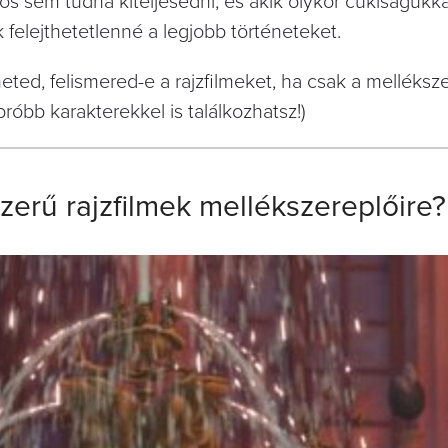
ős sem tudna kiteljesedni, és akik olykor cukiságukka
k felejthetetlenné a legjobb történeteket.
eted, felismered-e a rajzfilmeket, ha csak a melléksz
róbb karakterekkel is találkozhatsz!)
zerű rajzfilmek mellékszereplőire?