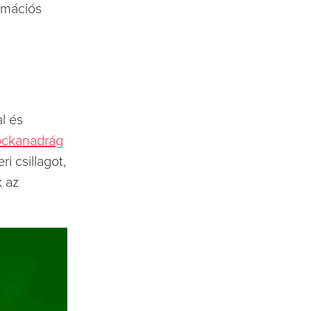
nimációs
l és
ckanadrág
i csillagot,
k az