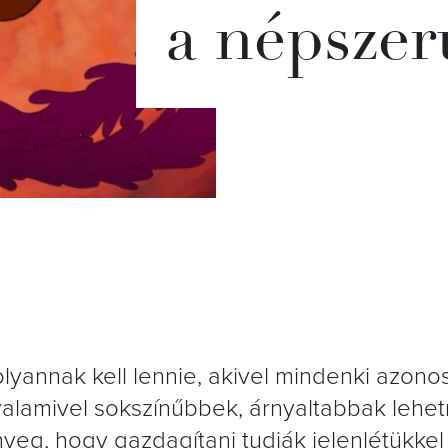
a népszer
yannak kell lennie, akivel mindenki azonos
alamivel sokszínűbbek, árnyaltabbak lehet
yeg, hogy gazdagítani tudják jelenlétükkel