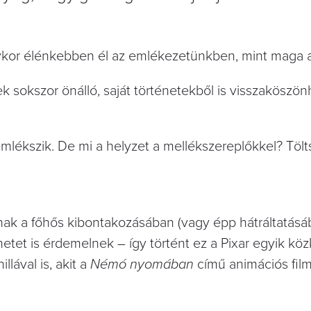
olykor élénkebben él az emlékezetünkben, mint maga a
k sokszor önálló, saját történetekből is visszaköszö
lékszik. De mi a helyzet a mellékszereplőkkel? Töltsd
nak a főhős kibontakozásában (vagy épp hátráltatásáb
tet is érdemelnek – így történt ez a Pixar egyik köz
llával is, akit a
Némó nyomában
című animációs fil