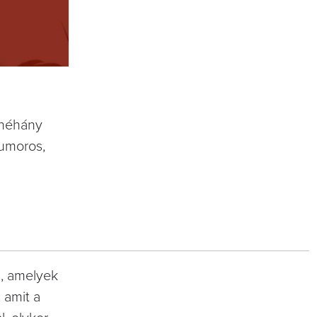
r néhány
humoros,
n, amelyek
 amit a