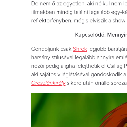
De nem ő az egyetlen, aki nélkül nem le
filmekben mindig találni legalább egy-k
reflektorfényben, mégis elviszik a show-
Kapcsolódó: Mennyi
Gondoljunk csak
Shrek
legjobb barátjár
harsány stílusával legalább annyira eml
nézői pedig aligha felejthetik el Csillag
aki sajátos világlátásával gondoskodik 
Oroszlánkirály
sikere után önálló sorozat