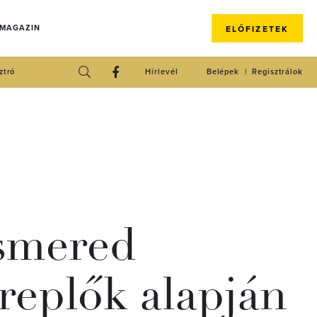
 MAGAZIN
ELŐFIZETEK
ztró
Hírlevél
Belépek
Regisztrálok
ismered
replők alapján