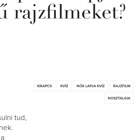
ű rajzfilmeket?
KIKAPCS
KVÍZ
NŐK LAPJA KVÍZ
RAJZFILM
NOSZTALGIA
ulni tud,
nek.
 a