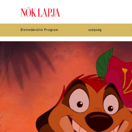
Életmódváltó Program
szépség