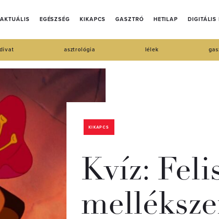
AKTUÁLIS
EGÉSZSÉG
KIKAPCS
GASZTRÓ
HETILAP
DIGITÁLIS
divat
asztrológia
lélek
gas
KIKAPCS
Kvíz: Fel
melléksze