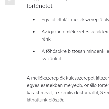
történetet.
Egy jól eltalált mellékszereplő 
Az igazán emlékezetes karaktere
ránk.
A főhősökre biztosan mindenki em
kvízünket!
A mellékszereplők kulcsszerepet játsza
egyes esetekben mélyebb, önálló történe
karakterével, a szenilis doktorhallal, Szeni
láthattunk először.