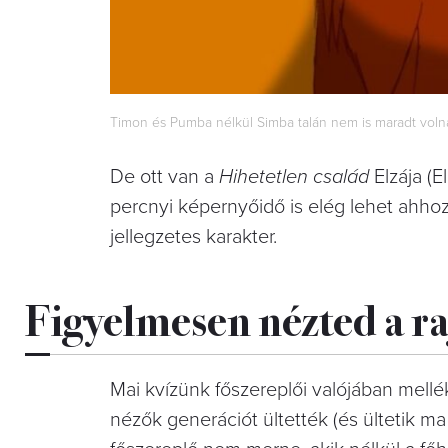
Timon és Pumba nélkül Simba talán nem is maradt volna
De ott van a
Hihetetlen család
Elzája (E
percnyi képernyőidő is elég lehet ahh
jellegzetes karakter.
Figyelmesen nézted a ra
Mai kvízünk főszereplői valójában mellé
nézők generációt ültették (és ültetik ma