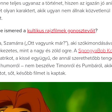
nne teljes ugyanaz a történet, hiszen az igazán jó a
ét olyan karaktert, akik ugyan nem állnak közvetlenül
t.
re ismered a
kultikus rajzfilmek gonosztevőit
?
a, Szamárra („Ott vagyunk már?”), aki szókimondásáva
ékezetes, mint a nagy és zöld ogre. A
SpongyaBob Ko
 Patrikot, a kissé együgyű, de annál szerethetőbb tenger
a humorról – nem beszélve Timonról és Pumbáról, aki
ot, sőt, később filmet is kaptak.