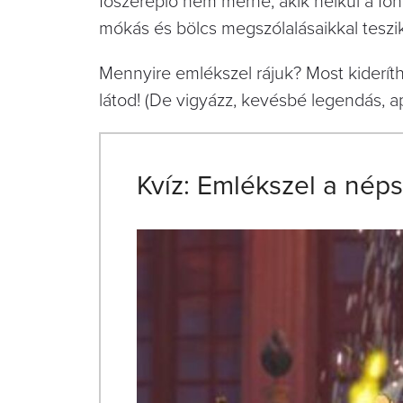
főszereplő nem merne, akik nélkül a főh
mókás és bölcs megszólalásaikkal teszi
Mennyire emlékszel rájuk? Most kideríth
látod! (De vigyázz, kevésbé legendás, ap
Kvíz: Emlékszel a néps