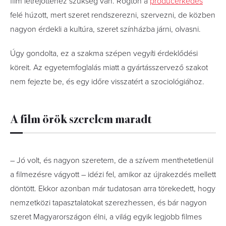
film létrejöttéhez szükség van. Rögtön a
producerkedés
felé húzott, mert szeret rendszerezni, szervezni, de közben
nagyon érdekli a kultúra, szeret színházba járni, olvasni.
Úgy gondolta, ez a szakma szépen vegyíti érdeklődési
köreit. Az egyetemfoglalás miatt a gyártásszervező szakot
nem fejezte be, és egy időre visszatért a szociológiához.
A film örök szerelem maradt
– Jó volt, és nagyon szeretem, de a szívem menthetetlenül
a filmezésre vágyott – idézi fel, amikor az újrakezdés mellett
döntött. Ekkor azonban már tudatosan arra törekedett, hogy
nemzetközi tapasztalatokat szerezhessen, és bár nagyon
szeret Magyarországon élni, a világ egyik legjobb filmes