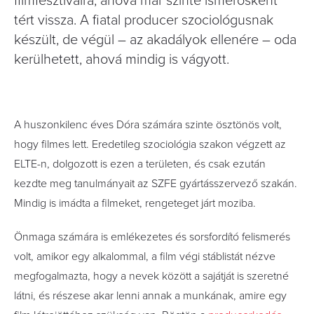
filmfesztiválra, ahová már szinte ismerősként
tért vissza. A fiatal producer szociológusnak
készült, de végül – az akadályok ellenére – oda
kerülhetett, ahová mindig is vágyott.
A huszonkilenc éves Dóra számára szinte ösztönös volt,
hogy filmes lett. Eredetileg szociológia szakon végzett az
ELTE-n, dolgozott is ezen a területen, és csak ezután
kezdte meg tanulmányait az SZFE gyártás­szervező szakán.
Mindig is imádta a filmeket, rengeteget járt moziba.
Önmaga számára is emlékezetes és sorsfordító felismerés
volt, amikor egy alkalommal, a film végi stáblistát nézve
megfogalmazta, hogy a nevek között a sajátját is szeretné
látni, és részese akar lenni annak a munkának, amire egy