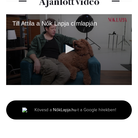
Ajánlott videó
Till Attila a Nők Lapja címlapján
0
seconds
of
3
minutes,
Kövesd a
NőkLapja.hu
-t a Google hírekben!
23
seconds