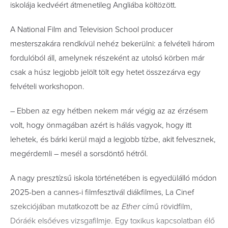
iskolája kedvéért átmenetileg Angliába költözött.
A National Film and Television School producer
mesterszakára rendkívül nehéz bekerülni: a felvételi három
fordulóból áll, amelynek részeként az utolsó körben már
csak a húsz legjobb jelölt tölt egy hetet összezárva egy
felvételi workshopon.
– Ebben az egy hétben nekem már végig az az érzésem
volt, hogy önmagában azért is hálás vagyok, hogy itt
lehetek, és bárki kerül majd a legjobb tízbe, akit felvesznek,
megérdemli – mesél a sorsdöntő hétről.
A nagy presztízsű iskola történetében is egyedülálló módon
2025-ben a cannes-i filmfesztivál diákfilmes, La Cinef
szekciójában mutatkozott be az
Ether
című rövid­film,
Dóráék elsőéves vizsgafilmje. Egy toxikus kapcsolatban élő