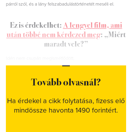
párról szól, és a lány felszabadulástörténetét meséli el.
Ez is érdekelhet:
A lengyel film, ami
után többé nem kérdezed meg
: „Miért
maradt vele?”
Idén nem csupán megismétlődött,
Tovább olvasnál?
Ha érdekel a cikk folytatása, fizess elő
mindössze havonta 1490 forintért.