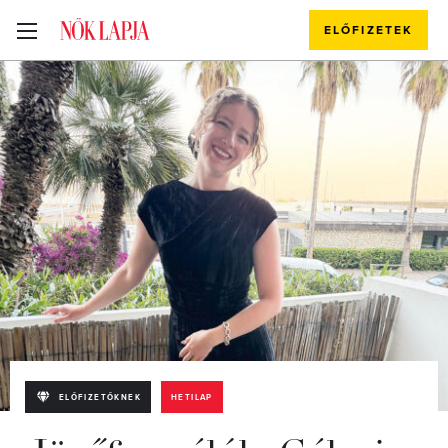
ELŐFIZETEK
ELŐFIZETŐKNEK
HETILAP