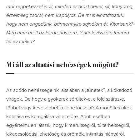
már reggel ezzel indít, minden eszközt bevet, sír, könyörög,
érzelmileg zsarol, nem kispályás. De mi is elhatároztuk,
hogy nem engedünk, bármennyire sajnálom őt. Kitartsunk?
Még nem érett az idegrendszere, térjünk vissza a témára
fél év múlva?
Mi áll az altatási nehézségek mögött?
Az adódó nehézségeink
általában a „tünetek”, a kókadozó
virágok. De hogy a gyökerek sérültek-e, a föld száraz-e,
többet vagy kevesebbet kellene locsolni? A mögöttes okok
kutatása és korrigálása vihet előre. Adott esetben
egyértelműen látszik, hogy kimerültségről, túlterheltségről,
kikapcsolódási lehetőség és örömök, intimitás hiányáról,