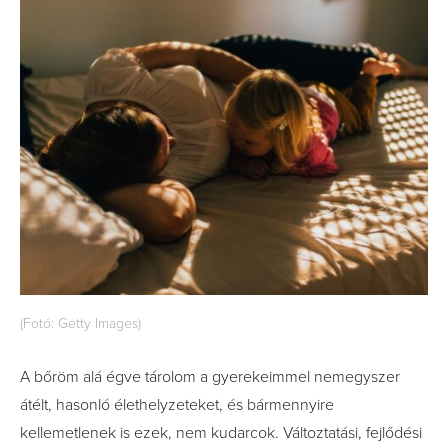
(Fotó: Getty Images)
A bőröm alá égve tárolom a gyerekeimmel nemegyszer
átélt, hasonló élethelyzeteket, és bármennyire
kellemetlenek is ezek, nem kudarcok. Változtatási, fejlődési