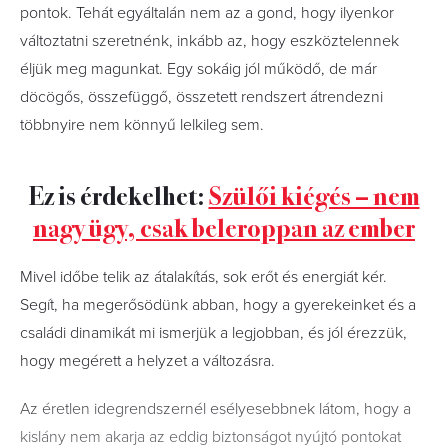
pontok. Tehát egyáltalán nem az a gond, hogy ilyenkor
változtatni szeretnénk, inkább az, hogy eszköztelennek
éljük meg magunkat. Egy sokáig jól működő, de már
döcögős, összefüggő, összetett rendszert átrendezni
többnyire nem könnyű lelkileg sem.
Ez is érdekelhet:
Szülői kiégés – nem
nagy ügy, csak beleroppan az ember
Mivel időbe telik az átalakítás, sok erőt és energiát kér.
Segít, ha megerősödünk abban, hogy a gyerekeinket és a
családi dinamikát mi ismerjük a legjobban, és jól érezzük,
hogy megérett a helyzet a változásra.
Az éretlen idegrendszernél esélyesebbnek látom, hogy a
kislány nem akarja az eddig biztonságot nyújtó pontokat