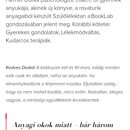
Herner Dorka pszichológus, coach, öt gyermek
anyukája, akinek új könyve, a rovatunk
anyagaiból készült Szülőlélektan a BookLab
gondozásában jelent meg. Korábbi kötetei:
Gyerekes gondolatok, Lélekmódváltás,
Kudarcos terápiák.
Kedves Dorka!
A kislányom két és fél éves, eddig minden
este csak én altattam, néha az anyukám, ha
elmerészkedtünk a férjemmel moziba. Eljutottam odáig,­
hogy ez nem mehet tovább, nincs erőm. Kialvatlan, ideges
vagyok, a minőségi együttlé­teink lecsökkentek.
Anyagi okok miatt – bár három