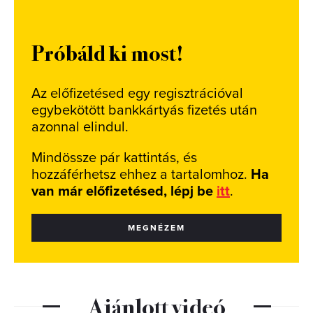
Próbáld ki most!
Az előfizetésed egy regisztrációval
egybekötött bankkártyás fizetés után
azonnal elindul.
Mindössze pár kattintás, és
hozzáférhetsz ehhez a tartalomhoz.
Ha
van már előfizetésed, lépj be
itt
.
MEGNÉZEM
Ajánlott videó