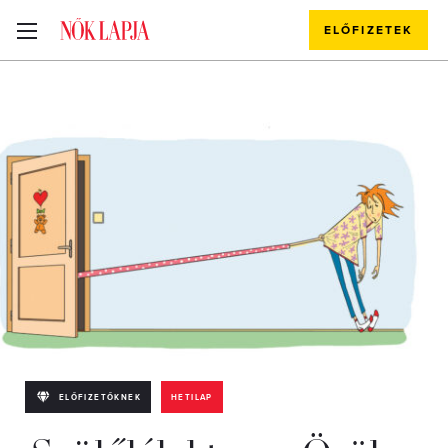
ELŐFIZETEK
ELŐFIZETŐKNEK
HETILAP