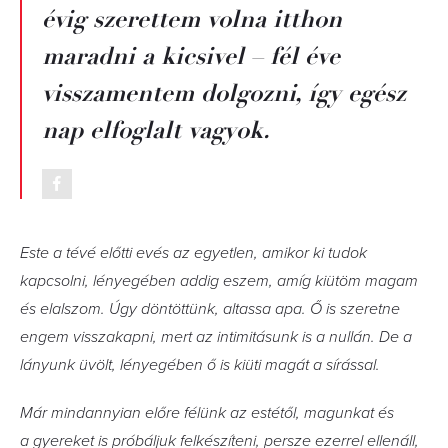
évig szerettem volna itthon
maradni a kicsivel – fél éve
visszamentem dolgozni, így egész
nap elfoglalt vagyok.
Este a tévé előtti evés az egyetlen, amikor ki tudok
kapcsolni, lényegében addig eszem, amíg kiütöm magam
és elalszom. Úgy döntöttünk, altassa apa. Ő is szeretne
engem visszakapni, mert az intimitásunk is a nullán. De a
lányunk üvölt, lényegé­ben ő is kiüti magát a sírással.
Már mindannyian előre félünk az estétől, magunkat és
a gyereket is próbáljuk felkészíteni, persze ezerrel ellenáll,