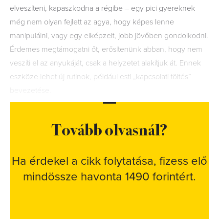
elveszíteni, kapaszkodna a régibe – egy pici gyereknek
még nem olyan fejlett az agya, hogy képes lenne
manipulálni, vagy egy elképzelt, jobb jövőben gondolkodni.
Érdemes megtámogatni őt, erősítenünk abban, hogy nem
veszíti el az anyukáját, csak a helyzetet alakítjuk át. Ennek
eszköze lehet új rutinok, például esti „kapcsolati töltés”
bevezetése.
Tovább olvasnál?
Ha érdekel a cikk folytatása, fizess elő
mindössze havonta 1490 forintért.