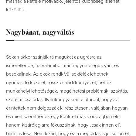
másnak a kétféle motiváció, jelentős különbség is lehet
közöttük.
Nagy bánat, nagy váltás
Sokan akkor szánják rá magukat az ugrásra az
ismeretlenbe, ha valamiből már nagyon elegük van, és
besokallnak. Az okok rendkívül sokfélék lehetnek:
nyomasztó közélet, rossz családi környezet, nehéz
munkahelyi lehetőségek, megélhetési problémák, szakítás,
szerelmi csalódás. Ilyenkor gyakran előfordul, hogy az
érintettek nem dolgozzák ki részletesen, valójában hogyan
és miért szeretnének egy konkrét másik országban élni,
hanem kizárólag arra fókuszálnak, hogy „csak innen el”,
bármi is lesz. Nem kizárt, hogy ez a megoldás is jól süljön el,