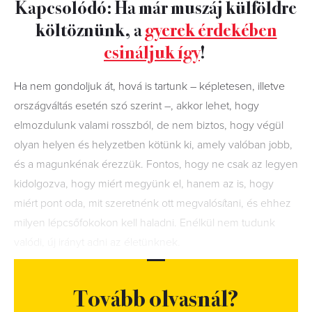
Kapcsolódó: Ha már muszáj külföldre
költöznünk, a
gyerek érdekében
csináljuk így
!
Ha nem gondoljuk át, hová is tartunk – képletesen, illetve
ors
zágváltás esetén szó szerint –, akkor lehet, hogy
elmozdulunk valami rosszból, de nem biztos, hogy végül
olyan helyen és helyzetben kötünk ki, amely valóban jobb,
és a magunkénak érezzük. Fontos, hogy ne csak az legyen
kidolgozva, hogy miért megyünk el, hanem az is, hogy
miért pont oda, mit szeretnénk ott megvalósítani, és ehhez
milyen lépcsőfokokon kell haladni. Enélkül nem tudunk
valódi, új irányt adni az életünknek.
Tovább olvasnál?