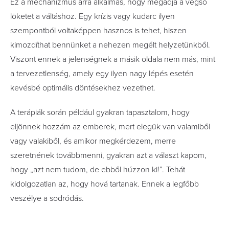
Ez a mechanizmus arra alkalmas, hogy megadja a végső
löketet a váltáshoz. Egy krízis vagy kudarc ilyen
szempontból voltaképpen hasznos is tehet, hiszen
kimozdíthat bennünket a nehezen megélt helyzetünkből.
Viszont ennek a jelenségnek a másik oldala nem más, mint
a tervezetlenség, amely egy ilyen nagy lépés esetén
kevésbé optimális döntésekhez vezethet.
A terápiák során például gyakran tapasztalom, hogy
eljönnek hozzám az emberek, mert elegük van valamiből
vagy valakiből, és amikor megkérdezem, merre
szeretnének továbbmenni, gyakran azt a választ kapom,
hogy „azt nem tudom, de ebből húzzon ki!”. Tehát
kidolgozatlan az, hogy hová tartanak. Ennek a legfőbb
veszélye a sodródás.