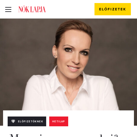
ELŐFIZETEK
ELŐFIZETŐKNEK
HETILAP