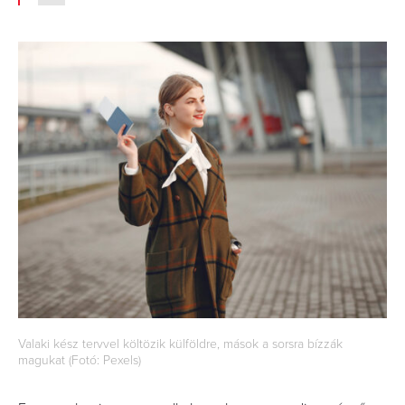
Valaki kész tervvel költözik külföldre, mások a sorsra bízzák
magukat (Fotó: Pexels)