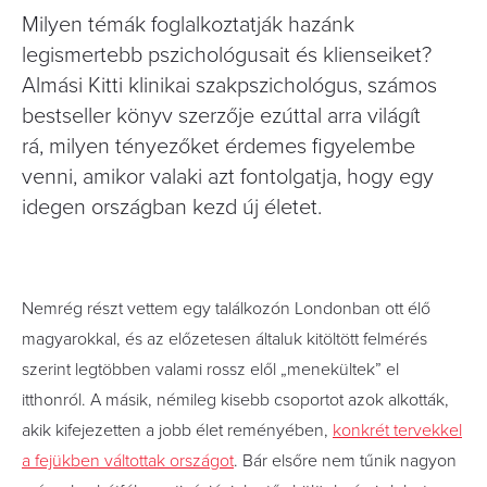
Milyen témák foglalkoztatják hazánk
legismertebb pszichológusait és klienseiket?
Almási Kitti klinikai szakpszichológus, számos
bestseller könyv szerzője ezúttal arra világít
rá, milyen tényezőket érdemes figyelembe
venni, amikor valaki azt fontolgatja, hogy egy
idegen országban kezd új életet.
N
emrég részt vettem egy találkozón Londonban ott élő
magyarokkal, és az előzetesen általuk kitöltött felmérés
szerint legtöbben valami rossz elől „menekültek” el
itthonról. A másik, némileg kisebb csoportot azok alkották,
akik kifejezetten a jobb élet reményében,
konkrét tervekkel
a fejükben váltottak országot
. Bár elsőre nem tűnik nagyon