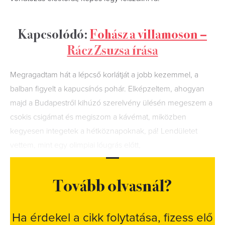
Kapcsolódó:
Fohász a villamoson –
Rácz Zsuzsa írása
Megragadtam hát a lépcső korlátját a jobb kezemmel, a
balban figyelt a kapucsínós pohár. Elképzeltem, ahogyan
majd a Budapestről kihúzó szerelvény ülésén megeszem a
csokis csigámat és megiszom a kávémat, miközben
kegyesen integetek a hétköznapoknak, pá! Lendületet
vettem, mint egy olimpiai lóugrás előtt,
Tovább olvasnál?
Ha érdekel a cikk folytatása, fizess elő