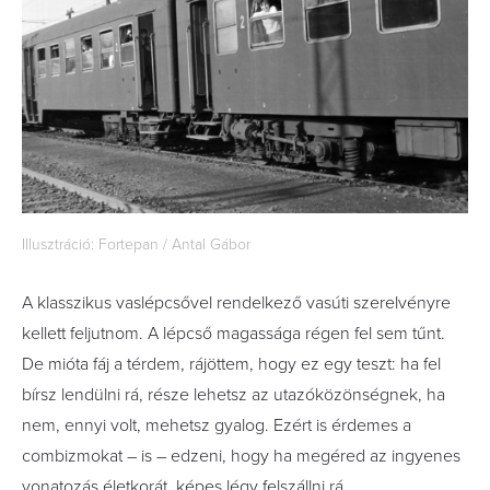
Illusztráció: Fortepan / Antal Gábor
A klasszikus vaslépcsővel rendelkező vasúti szerelvényre
kellett feljutnom. A lépcső magassága régen fel sem tűnt.
De mióta fáj a térdem, rájöttem, hogy ez egy teszt: ha fel
bírsz lendülni rá, része lehetsz az utazóközönségnek, ha
nem, ennyi volt, mehetsz gyalog. Ezért is érdemes a
combizmokat – is – edzeni, hogy ha megéred az ingyenes
vonatozás életkorát, képes légy felszállni rá.