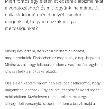
Miért fontos egy életen át edzeni a lábizmainkat
a vonatozáshoz? És mit tegyünk, ha már az út
nulladik kilométerénél hülyét csinálunk
magunkból, hogyan őrizzük meg a
méltóságunkat?
Mindig úgy érzem, ha sikerül elérnem a vonatot,
megmenekülök. Elsősorban az idegbajtól, a napi hajszától.
Mintha azzal, hogy felkapaszkodom a vaslépcsőn, egyben
ki is szállnék a mókuskerékből…
Ősz elején kaptam három nap eltávot a családomtól, hogy
magamban lehessek. Egy szürke, csepergős kedd reggel
nekilódultam. Kivételesen nem loholtam, mint egy
kiöregedett versenyló, szépen elértem a buszt, majd a