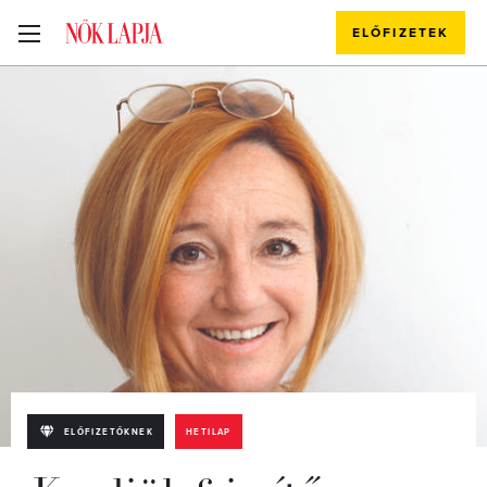
ELŐFIZETEK
ELŐFIZETŐKNEK
HETILAP