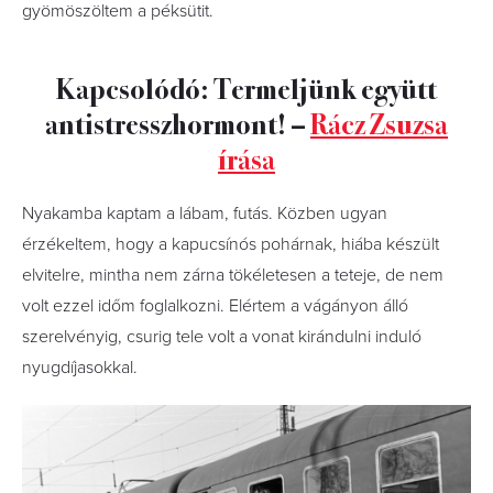
gyömöszöltem a péksütit.
Kapcsolódó: Termeljünk együtt
antistresszhormont! –
Rácz Zsuzsa
írása
Nyakamba kaptam a lábam, futás. Közben ugyan
érzékeltem, hogy a kapucsínós pohárnak, hiába készült
elvitelre, mintha nem zárna tökéletesen a teteje, de nem
volt ezzel időm foglalkozni. Elértem a vágányon álló
szerelvényig, csurig tele volt a vonat kirándulni induló
nyugdíjasokkal.