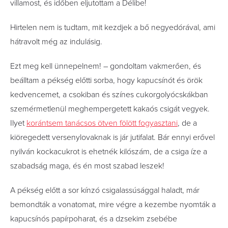
villamost, és időben eljutottam a Délibe!
Hirtelen nem is tudtam, mit kezdjek a bő negyedórával, ami
hátravolt még az indulásig.
Ezt meg kell ünnepelnem! – gondoltam vakmerően, és
beálltam a pékség előtti sorba, hogy kapucsínót és örök
kedvencemet, a csokiban és színes cukorgolyócskákban
szemérmetlenül meghempergetett kakaós csigát vegyek.
Ilyet
korántsem tanácsos ötven fölött fogyasztani
, de a
kiöregedett versenylovaknak is jár jutifalat. Bár ennyi erővel
nyilván kockacukrot is ehetnék kilószám, de a csiga íze a
szabadság maga, és én most szabad leszek!
A pékség előtt a sor kínzó csigalassúsággal haladt, már
bemondták a vonatomat, mire végre a kezembe nyomták a
kapucsínós papírpoharat, és a dzsekim zsebébe