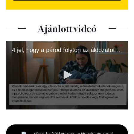
Ajánlott videó
4 jel, hogy a párod folyton az áldozatot játssza
0
seconds
of
1
minute,
Kövesd a
NőkLapja.hu
-t a Google hírekben!