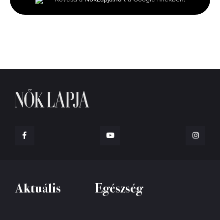
22
seconds
Aktuális
Egészség