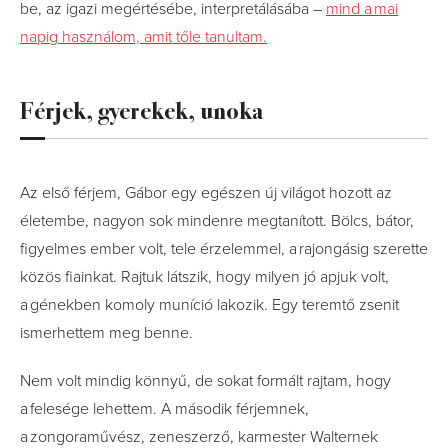
be, az igazi megértésébe, interpre­tálásába –
mind a mai
napig használom, amit tőle tanultam.
Férjek, gyerekek, unoka
Az első férjem, Gábor egy egészen új világot hozott az
életembe, nagyon sok mindenre megtanított. Bölcs, bátor,
figyelmes ember volt, tele érzelemmel, a rajongásig szerette
közös fiainkat. Rajtuk látszik, hogy milyen jó apjuk volt,
a génekben komoly muníció lakozik. Egy teremtő zsenit
ismerhettem meg benne.
Nem volt mindig könnyű, de sokat formált rajtam, hogy
a felesége lehettem. A második férjemnek,
a zongoraművész, zeneszerző, karmester Walternek