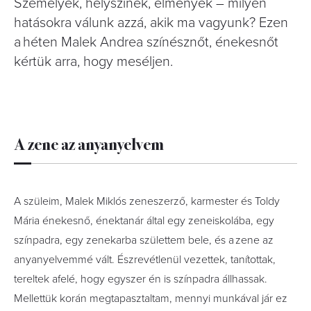
Személyek, helyszínek, élmények – milyen
hatásokra válunk azzá, akik ma vagyunk? Ezen
a héten Malek Andrea színésznőt, énekesnőt
kértük arra, hogy meséljen.
A zene az anyanyelvem
A szüleim, Malek Miklós zeneszerző, karmester és Toldy
Mária énekesnő, énektanár által egy zeneiskolába, egy
színpadra, egy zenekarba születtem bele, és a zene az
anyanyelvemmé vált. Észrevétlenül vezettek, tanítottak,
tereltek afelé, hogy egyszer én is színpadra állhassak.
Mellettük korán megtapasztaltam, mennyi munkával jár ez