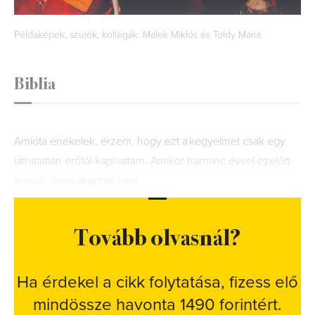
Példaképek, szülők, kollégák: Malek Miklós és Toldy Mária
Biblia
Amióta énekelek, érzem, hogy ezt a kegyelmet csak egy
láthatatlan erőtől kaphattam. Amikor harminc évvel ezelőtt
ennek utána akartam járni,
Tovább olvasnál?
Ha érdekel a cikk folytatása, fizess elő
mindössze havonta 1490 forintért.