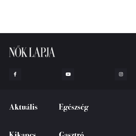
Aktuális
Egészség
Kikapcs
Gasztró