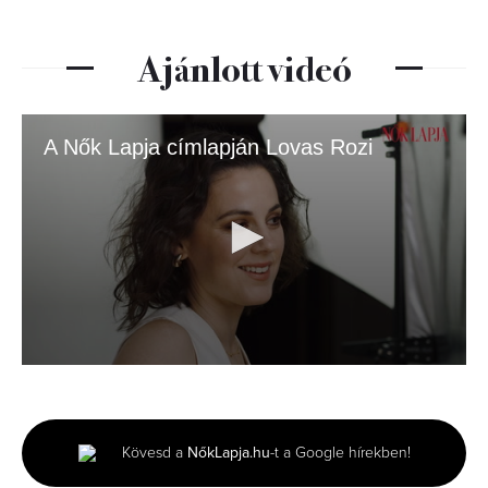
Ajánlott videó
A Nők Lapja címlapján Lovas Rozi
0
seconds
of
2
minutes,
Kövesd a
NőkLapja.hu
-t a Google hírekben!
13
seconds