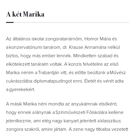
A két Marika
Az általános iskolai zongoratanárnőm, Homor Mária és
a konzervatóriumi tanárom, dr. Krause Annamária nélkül
biztos, hogy más ember lennék. Mindketten szabad és
elkötelezett tanáraim voltak. A konzis felvételire az első
Marika nénim a Trabantján vitt, és előtte beültünk a Művész
cukrászdába diplomatapudingot enni. Életét és vérét adta
a gyerekekért.
A másik Marika néni mondta az anyukámnak elsőként,
hogy ennek a lánynak a Színművészeti Főiskolára kellene
jelentkeznie, ami elég nagy kanyart jelentett a klasszikus
zongora szakról, amire jártam. A zene nagy titkaiba vezetett