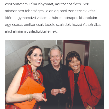
köszönhetem Léna lányomat, aki tizenöt éves. Sok
mindenben tehetséges, jelenleg profi zenésznek készül.
Idén nagymamává váltam, a három hónapos kisunokám
egy csoda, amikor csak tudok, szaladok hozzá Ausztriába,
ahol a ­fiaim a családjukkal élnek.