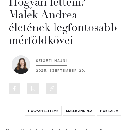
Hogyan lettem? –
Malek Andrea
életének legfontosabb
mérföldkövei
SZIGETI HAJNI
2025. SZEPTEMBER 20.
HOGYAN LETTEM?
MALEK ANDREA
NŐK LAPJA