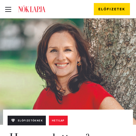
ELŐFIZETEK
ELŐFIZETŐKNEK
HETILAP