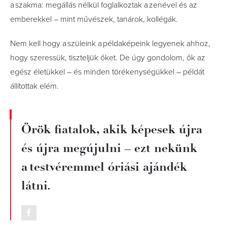
a szakma: megállás nélkül foglalkoztak a zenével és az
emberekkel – mint művészek, tanárok, kollégák.
Nem kell hogy a szüleink a példaképeink legyenek ahhoz,
hogy szeressük, tiszteljük őket. De úgy gondolom, ők az
egész életükkel – és minden törékenységükkel – példát
állítottak elém.
Örök fiatalok, akik képesek újra
és újra megújulni – ezt nekünk
a testvéremmel óriási ajándék
látni.