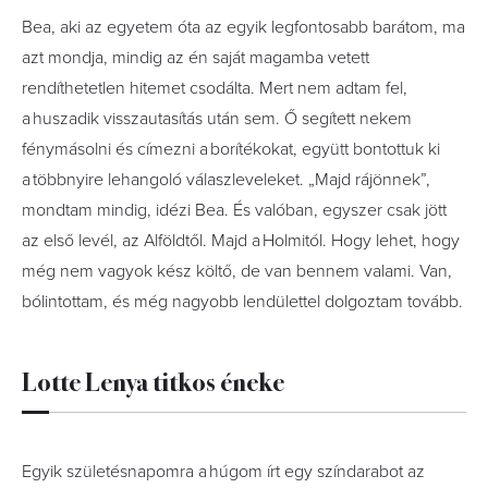
Bea, aki az egyetem óta az egyik legfontosabb barátom, ma
azt mondja, mindig az én saját magamba vetett
rendíthetetlen hitemet csodálta. Mert nem adtam fel,
a huszadik visszautasítás után sem. Ő segített nekem
fénymásolni és címezni a borítékokat, együtt bontottuk ki
a többnyire lehangoló válaszleveleket. „Majd rájönnek”,
mondtam mindig, idézi Bea. És valóban, egyszer csak jött
az első levél, az Alföldtől. Majd a Holmitól. Hogy lehet, hogy
még nem vagyok kész költő, de van bennem valami. Van,
bólintottam, és még nagyobb lendülettel dolgoztam tovább.
Lotte Lenya titkos éneke
Egyik születésnapomra a húgom írt egy színdarabot az