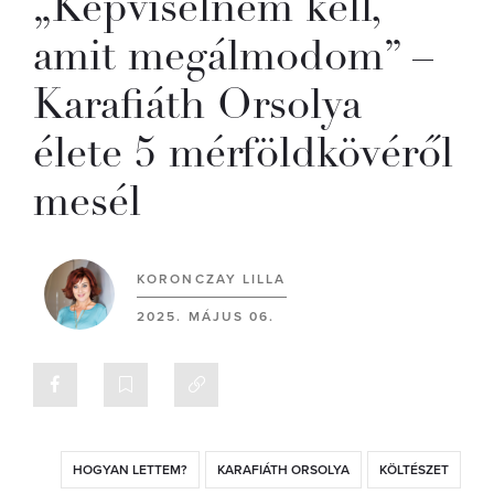
„Képviselnem kell,
amit megálmodom” –
Karafiáth Orsolya
élete 5 mérföldkövéről
mesél
KORONCZAY LILLA
2025. MÁJUS 06.
HOGYAN LETTEM?
KARAFIÁTH ORSOLYA
KÖLTÉSZET