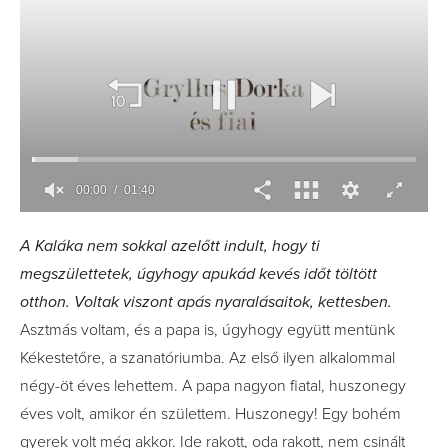
A Kaláka nem sokkal azelőtt indult, hogy ti
megszülettetek, úgyhogy apukád kevés időt töltött
otthon. Voltak viszont apás nyaralásaitok, kettesben.
Asztmás voltam, és a papa is, úgyhogy együtt mentünk
Kékestetőre, a szanatóriumba. Az első ilyen alkalommal
négy-öt éves lehettem. A papa nagyon fiatal, huszonegy
éves volt, amikor én születtem. ­Huszonegy! Egy bohém
gyerek volt még akkor. Ide rakott, oda rakott, nem csinált