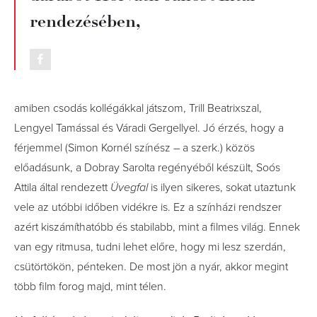
rendezésé­ben,
amiben csodás kollégákkal játszom, Trill ­Beatrixszal,
Lengyel Tamással és Váradi­ Gergellyel. Jó érzés, hogy a
férjemmel (Simon Kornél színész – a szerk.) közös
előadásunk, a Dobray Sarolta­ regényéből készült, Soós
Attila által rendezett
Üvegfal
is ilyen sikeres, sokat utaztunk
vele az utóbbi időben vidékre is. Ez a színházi rendszer
azért kiszámíthatóbb és stabilabb, mint a filmes világ. Ennek
van egy ritmusa, tudni lehet előre, hogy mi lesz szerdán,
csütörtökön, pénteken. De most jön a nyár, akkor megint
több film forog majd, mint télen.