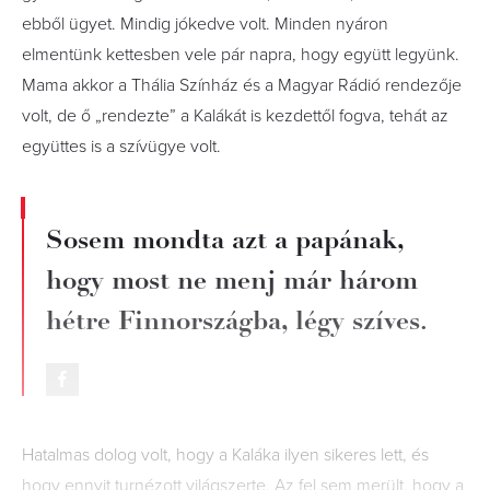
ebből ügyet. Mindig jókedve volt. Minden nyáron
elmentünk kettesben vele pár napra, hogy együtt legyünk.
Mama akkor a Thália Színház és a Magyar Rádió rendezője
volt, de ő „rendezte” a Kalákát is kezdettől fogva, tehát az
együttes is a szívügye volt.
Sosem mondta azt a papának,
hogy most ne menj már három
hétre Finnországba, légy szíves.
Hatalmas dolog volt, hogy a Kaláka ilyen sikeres lett, és
hogy ennyit turnézott világszerte. Az fel sem merült, hogy a