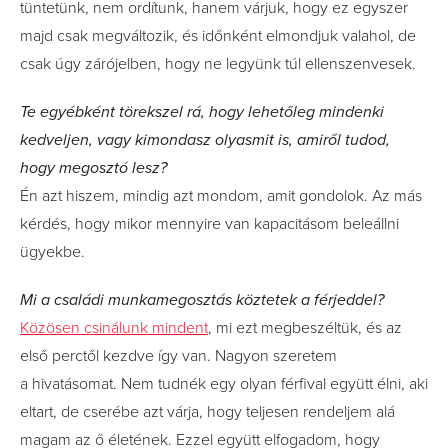
tüntetünk, nem ordítunk, hanem várjuk, hogy ez egyszer
majd csak megváltozik, és időnként elmondjuk valahol, de
csak úgy zárójelben, hogy ne legyünk túl ellenszenvesek.
Te egyébként törekszel rá, hogy lehetőleg mindenki
kedveljen, vagy kimondasz olyasmit is, amiről tudod,
hogy megosztó lesz?
Én azt hiszem, mindig azt mondom, amit gondolok. Az más
kérdés, hogy mikor mennyire van kapacitásom beleállni
ügyekbe.
Mi a családi munkamegosztás köztetek a férjeddel?
Közösen csinálunk mindent
, mi ezt megbeszéltük, és az
első perctől kezdve így van. Nagyon szeretem
a hivatásomat. Nem tudnék egy olyan férfival együtt élni, aki
eltart, de cserébe azt várja, hogy teljesen rendeljem alá
magam az ő életének. Ezzel együtt elfogadom, hogy