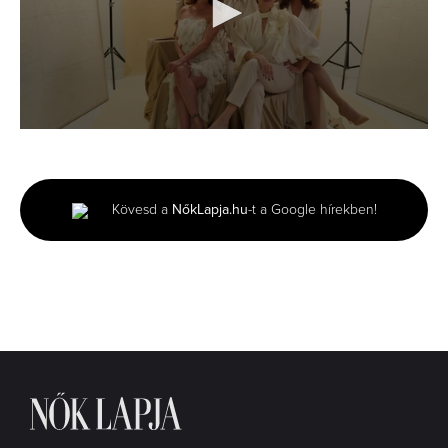
0
seconds
of
43
seconds
Kövesd a
NőkLapja.hu
-t a Google hírekben!