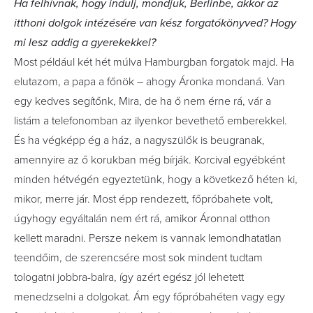
Ha felhívnak, hogy indulj, mondjuk, Berlinbe, akkor az
itthoni dolgok intézésére van kész forgatókönyved? Hogy
mi lesz addig a gyerekekkel?
Most például két hét múlva Hamburgban forgatok majd. Ha
elutazom, a papa a főnök – ahogy Áronka mondaná. Van
egy kedves segítőnk, Mira, de ha ő nem érne rá, vár a
listám a telefonomban az ilyenkor bevethető emberekkel.
És ha végképp ég a ház, a nagyszülők is beugranak,
amennyire az ő korukban még bírják. Korcival egyébként
minden hétvégén egyeztetünk, hogy a következő héten ki,
mikor, merre jár. Most épp rendezett, főpróbahete volt,
úgyhogy egyáltalán nem ért rá, amikor Áronnal otthon
kellett maradni. Persze nekem is vannak lemondhatatlan
teendőim, de szerencsére most sok mindent tudtam
tologatni jobbra-balra, így azért egész jól lehetett
menedzselni a dolgokat. Ám egy főpróbahéten vagy egy