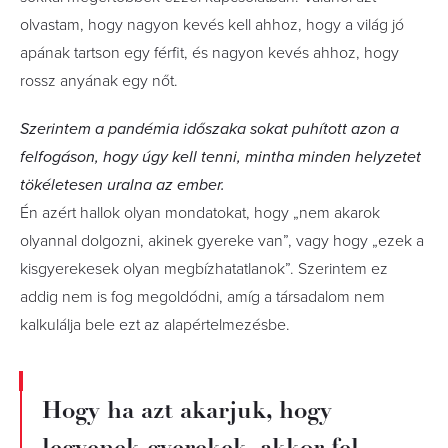
olvastam, hogy nagyon kevés kell ahhoz, hogy a világ jó
apának tartson egy férfit, és nagyon kevés ahhoz, hogy
rossz anyának egy nőt.
Szerintem a pandémia időszaka sokat puhított azon a
felfogáson, hogy úgy kell tenni, mintha minden helyzetet
tökéletesen uralna az ember.
Én azért hallok olyan mondatokat, hogy „nem akarok
olyannal dolgozni, akinek gyereke van”, vagy hogy „ezek a
kisgyerekesek olyan megbízhatatlanok”. Szerintem ez
addig nem is fog megoldódni, amíg a társadalom nem
kalkulálja bele ezt az alapértelmezésbe.
Hogy ha azt akarjuk, hogy
legyenek gyerekek, akkor fel