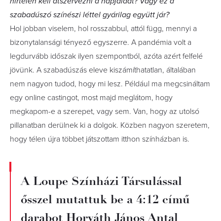
hirtelen kell átszervezni a napjaidat? Vagy ez a
szabadúszó színészi léttel gyárilag együtt jár?
Hol jobban viselem, hol rosszabbul, attól függ, mennyi a
bizonytalansági tényező egyszerre. A pandémia volt a
legdurvább időszak ilyen szempontból, azóta azért felfelé
jövünk. A szabadúszás eleve kiszámíthatatlan, általában
nem nagyon tudod, hogy mi lesz. Például ma megcsináltam
egy online castingot, most majd meglátom, hogy
megkapom-e a szerepet, vagy sem. Van, hogy az utolsó
pillanatban derülnek ki a dolgok. Közben nagyon szeretem,
hogy télen újra többet játszottam itthon színházban is.
A Loupe Színházi Társulással
ősszel mutattuk be a 4:12 című
darabot Horváth János Antal