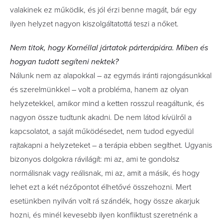
valakinek ez működik, és jól érzi benne magát, bár egy
ilyen helyzet nagyon kiszolgáltatottá teszi a nőket.
Nem titok, hogy Kornéllal jártatok párterápiára. ­Miben és
hogyan tudott segíteni nektek?
Nálunk nem az alapokkal – az egymás iránti rajongásunkkal
és szerelmünkkel – volt a probléma, hanem az olyan
helyzetekkel, amikor mind a ketten rosszul reagáltunk, és
nagyon össze tudtunk akadni. De nem látod kívülről a
kapcsolatot, a saját működésedet, nem tudod egyedül
rajtakapni a helyzeteket – a terápia ebben segíthet. Ugyanis
bizonyos dolgokra rávilágít: mi az, ami te gondolsz
normálisnak vagy reálisnak, mi az, amit a másik, és hogy
lehet ezt a két nézőpontot élhetővé összehozni. Mert
esetünkben nyilván volt rá szándék, hogy össze akarjuk
hozni, és minél kevesebb ilyen konfliktust szeretnénk a