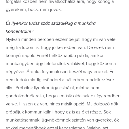
forgatás közben nem hivatkozhatsz arra, hogy köhög a
gyerekem, bocs, nem jövök.
És ilyenkor tudsz száz százalékig a munkára
koncentrálni?
Nyilván minden percben eszembe jut, hogy mi van vele,
még ha tudom is, hogy jó kezekben van. De ezek nem
könnyű napok. Ennél hétköznapibb példa, amikor
munkaügyben úgy telefonálok valakivel, hogy közben a
négyéves Áronka folyamatosan beszél vagy énekel. Én
nem tudok mindig csönddel a háttérben rendelkezésre
állni. Próbálok ilyenkor úgy csinálni, mintha nem
gondolkodnék rajta, hogy a másik oldalnak ez így rendben
van-e. Hiszen ez van, nincs másik opció. Mi, dolgozó nők
próbáljuk kommunikálni, hogy ez is az élet része. Sok
munkatársamnak, ügynökömnek szintén van gyereke, ők
sokkal megértőbbek ezzel kapcsolatban. Valahol azt