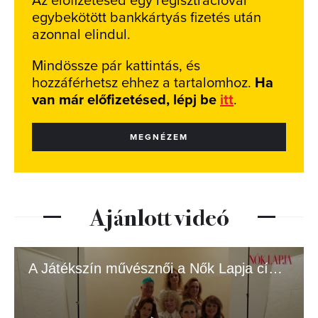
Az előfizetésed egy regisztrációval
egybekötött bankkártyás fizetés után
azonnal elindul.
Mindössze pár kattintás, és
hozzáférhetsz ehhez a tartalomhoz.
Ha
van már előfizetésed, lépj be
itt
.
MEGNÉZEM
Ajánlott videó
A Játékszín művésznői a Nők Lapja címlapján