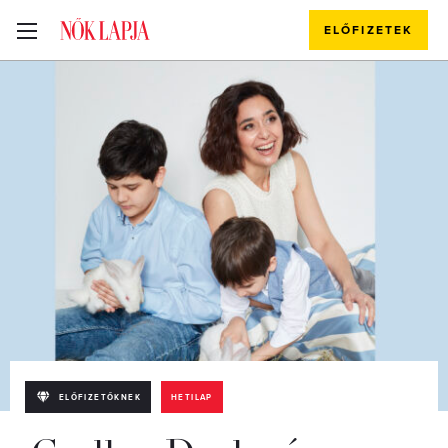
ELŐFIZETEK
ELŐFIZETŐKNEK
HETILAP