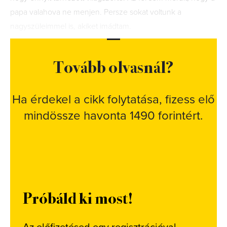
papa valahova ne menjen. Persze sokat voltunk a
nagyszüleimmel is, akiket imádtam.
Tovább olvasnál?
Ha érdekel a cikk folytatása, fizess elő
mindössze havonta 1490 forintért.
Próbáld ki most!