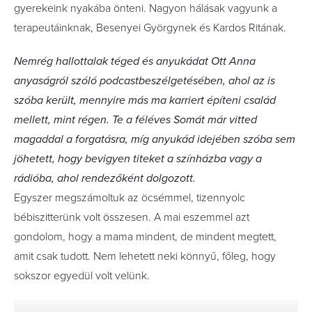
gyerekeink nyakába önteni. Nagyon hálásak vagyunk a
terapeutáinknak, ­Besenyei Györgynek és Kardos Ritának.
Nemrég hallottalak téged és anyukádat Ott Anna
anyaságról szóló podcastbeszélgetésében, ahol az is
szóba került, mennyire más ma karriert építeni család
mellett, mint régen. Te a féléves Somát már vitted
magaddal a forgatásra, míg anyukád idejében szóba sem
jöhetett, hogy bevigyen titeket a színházba vagy a
rádióba, ahol rendezőként dolgozott.
Egyszer megszámoltuk az öcsémmel, tizennyolc
bébiszitterünk volt összesen. A mai eszemmel azt
gondolom, hogy a mama mindent, de mindent megtett,
amit csak tudott. Nem lehetett neki könnyű, főleg, hogy
sokszor egyedül volt velünk.