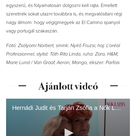
egyszerű, és folyamatosan dolgozni kell rajta. Emellett
szeretnék sokat utazni továbbra is, és megvalósítani régi
nagy álmom: hogy végigmegyek az El Camino spanyol
vagy portugál szakaszán.
Fotó: Zsólyomi Norbert, smink: Nyírő Fruzsi, haj: L’oréal
Professionnel,
stylist: Tóth Rita Linda, ruha: Zara, H&M,
Marie Lund / Van Graaf, Aeron, Mango, ékszer: Parfois
Ajánlott videó
Hernádi Judit és Tarján Zsófia a Nők Lapja címlapján.mp4