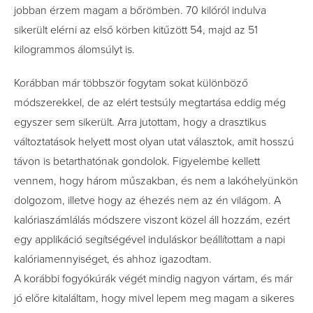
jobban érzem magam a bőrömben. 70 kilóról indulva
sikerült elérni az első körben kitűzött 54, majd az 51
kilogrammos álomsúlyt is.
Korábban már többször fogytam sokat különböző
módszerekkel, de az elért testsúly megtartása eddig még
egyszer sem sikerült. Arra jutottam, hogy a drasztikus
változtatások helyett most olyan utat választok, amit hosszú
távon is betarthatónak gondolok. Figyelembe kellett
vennem, hogy három műszakban, és nem a lakóhelyünkön
dolgozom, illetve hogy az éhezés nem az én világom. A
kalóriaszámlálás módszere viszont közel áll hozzám, ezért
egy applikáció segítségével induláskor beállítottam a napi
kalóriamennyiséget, és ahhoz igazodtam.
A korábbi fogyókúrák végét mindig nagyon vártam, és már
jó előre kitaláltam, hogy mivel lepem meg magam a sikeres