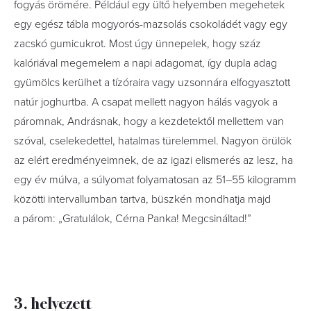
fogyás örömére. Például egy ültő helyemben megehetek
egy egész tábla mogyorós-mazsolás csokoládét vagy egy
zacskó gumicukrot. Most úgy ünnepelek, hogy száz
kalóriával megemelem a napi adagomat, így dupla adag
gyümölcs kerülhet a tízóraira vagy uzsonnára elfogyasztott
natúr joghurtba. A csapat mellett nagyon hálás vagyok a
páromnak, Andrásnak, hogy a kezdetektől mellettem van
szóval, cselekedettel, hatalmas türelemmel. Nagyon örülök
az elért eredményeimnek, de az igazi elismerés az lesz, ha
egy év múlva, a súlyomat folyamatosan az 51–55 kilogramm
közötti­ intervallumban tartva, büszkén mondhatja majd
a párom: „Gratulálok, Cérna Panka! Megcsináltad!”
3. helyezett