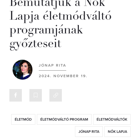
Bemutatjuk a Nők
Lapja életmódváltó
programjának
győzteseit
JÓNAP RITA
2024. NOVEMBER 19.
ÉLETMÓD
ÉLETMÓDVÁLTÓ PROGRAM
ÉLETMÓDVÁLTÓK
JÓNAP RITA
NŐK LAPJA