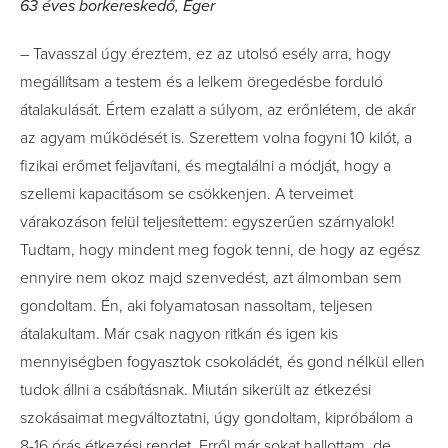
63 éves borkereskedő, Eger
– Tavasszal úgy éreztem, ez az utolsó esély arra, hogy
megállítsam a testem és a lelkem öregedésbe forduló
átalakulását. Értem ezalatt a súlyom, az erőnlétem, de akár
az agyam működését is. Szerettem volna fogyni 10 kilót, a
fizikai erőmet feljavítani, és megtalálni a módját, hogy a
szellemi kapacitásom se csökkenjen. A terveimet
várakozáson felül teljesítettem: egyszerűen szárnyalok!
Tudtam, hogy mindent meg fogok tenni, de hogy az egész
ennyire nem okoz majd szenvedést, azt álmomban sem
gondoltam. Én, aki folyamatosan nassoltam, teljesen
átalakultam. Már csak nagyon ritkán és igen kis
mennyiségben fogyasztok csokoládét, és gond nélkül ellen
tudok állni a csábításnak. Miután sikerült az étkezési
szokásaimat megváltoztatni, úgy gondoltam, kipróbálom a
8-16 órás étkezési rendet. Erről már sokat hallottam, de