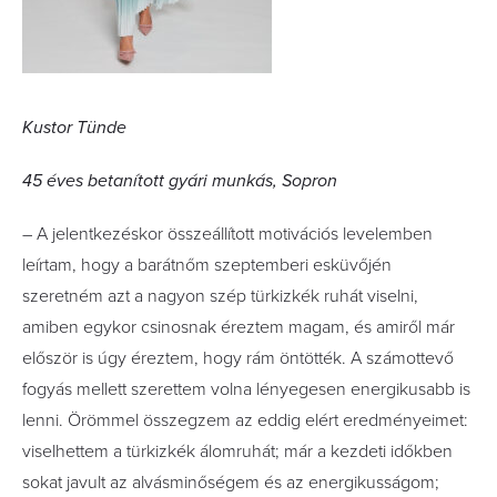
Kustor Tünde
45 éves betanított gyári munkás, Sopron
– A jelentkezéskor összeállított motivációs levelemben
leírtam, hogy a barátnőm szeptemberi esküvőjén
szeretném azt a nagyon szép türkizkék ruhát viselni,
amiben egykor csinosnak éreztem magam, és amiről már
először is úgy éreztem, hogy rám öntötték. A számottevő
fogyás mellett szerettem volna lényegesen energikusabb is
lenni. Örömmel összegzem az eddig elért eredményeimet:
viselhettem a türkizkék álomruhát; már a kezdeti időkben
sokat javult az alvásminőségem és az energikusságom;