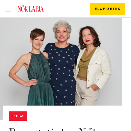
ELŐFIZETEK
HETILAP