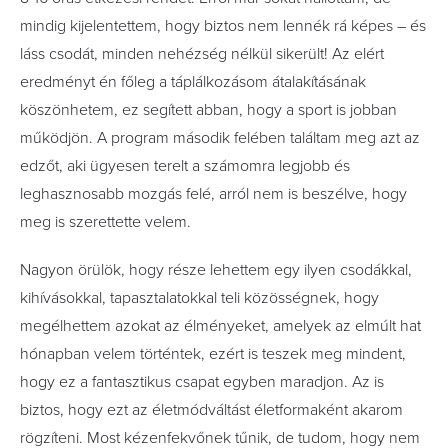
mindig kijelentettem, hogy biztos nem lennék rá képes – és
láss csodát, minden nehézség nélkül sikerült! Az elért
eredményt én főleg a táplálkozásom átalakításának
köszönhetem, ez segített abban, hogy a sport is jobban
működjön. A program második felében találtam meg azt az
edzőt, aki ügyesen terelt a számomra legjobb és
leghasznosabb mozgás felé, arról nem is beszélve, hogy
meg is szerettette velem.
Nagyon örülök, hogy része lehettem egy ilyen csodákkal,
kihívásokkal, tapasztalatokkal teli közösségnek, hogy
megélhettem azokat az élményeket, amelyek az elmúlt hat
hónapban velem történtek, ezért is teszek meg mindent,
hogy ez a fantasztikus csapat egyben maradjon. Az is
biztos, hogy ezt az életmódváltást életformaként akarom
rögzíteni.­ Most kézenfekvőnek tűnik, de tudom, hogy nem