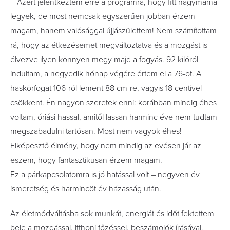
– Azért jelentkeztem erre a programra, hogy fitt nagymama
legyek, de most nemcsak egyszerűen jobban érzem
magam, hanem valósággal újjászülettem! Nem számítottam
rá, hogy az étkezésemet megváltoztatva és a mozgást is
élvezve ilyen könnyen megy majd a fogyás. 92 kilóról
indultam, a negyedik hónap végére értem el a 76-ot. A
haskörfogat 106-ról lement 88 cm-re, vagyis 18 centivel
csökkent. Én nagyon szeretek enni: korábban mindig éhes
voltam, óriási hassal, amitől lassan harminc éve nem tudtam
megszabadulni tartósan. Most nem vagyok éhes!
Elképesztő élmény, hogy nem mindig az evésen jár az
eszem, hogy fantasztikusan érzem magam.
Ez a párkapcsolatomra is jó hatással volt – negyven év
ismeretség és harmincöt év házasság után.
Az életmódváltásba sok munkát, energiát és időt fektettem
bele a mozgással, itthoni főzéssel, beszámolók írásával,