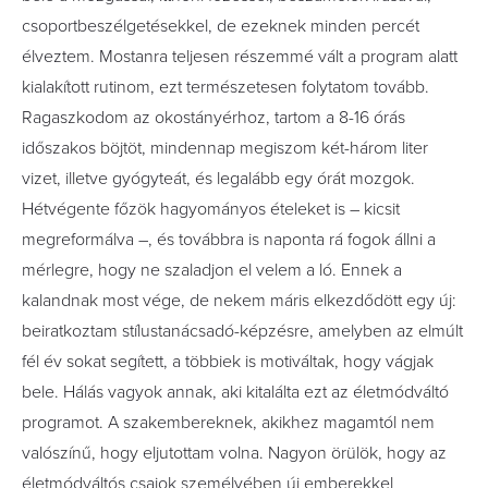
csoportbeszélgetésekkel, de ezeknek minden percét
élveztem. Mostanra teljesen részemmé vált a program alatt
kialakított rutinom, ezt természetesen folytatom tovább.
Ragaszkodom az okostányérhoz, tartom a 8-16 órás
időszakos böjtöt, mindennap megiszom két-három liter
vizet, illetve gyógyteát, és legalább egy órát mozgok.
Hétvégente főzök hagyományos ételeket is – kicsit
megreformálva –, és továbbra is naponta rá fogok állni a
mérlegre, hogy ne szaladjon el velem a ló. Ennek a
kalandnak most vége, de nekem máris elkezdődött egy új:
beiratkoztam stílustanácsadó-képzésre, amelyben az elmúlt
fél év sokat segített, a többiek is motiváltak, hogy vágjak
bele. Hálás vagyok annak, aki kitalálta ezt az életmódváltó
programot. A szakembereknek, akikhez magamtól nem
valószínű, hogy eljutottam volna. Nagyon örülök, hogy az
életmódváltós csajok személyében új emberekkel