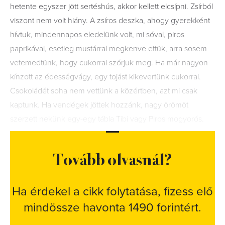
hetente egyszer jött sertéshús, akkor kellett elcsípni. Zsírból
viszont nem volt hiány. A zsíros deszka, ahogy gyerekként
hívtuk, mindennapos eledelünk volt, mi sóval, piros
paprikával, esetleg mustárral megkenve ettük, arra sosem
vetemedtünk, hogy cukorral szórjuk meg. Ha már nagyon
kínzott az édességvágy, egy tojást kikevertünk cukorral.
Csokoládét soha nem vettünk a közértben, azt mi csak
kaptunk. Ha vendégek jöttek hozzánk, nagy örömöt
szerzett nekünk egy-egy tábla Tibi vagy Piros mogyorós.
Tovább olvasnál?
Ha érdekel a cikk folytatása, fizess elő
mindössze havonta 1490 forintért.