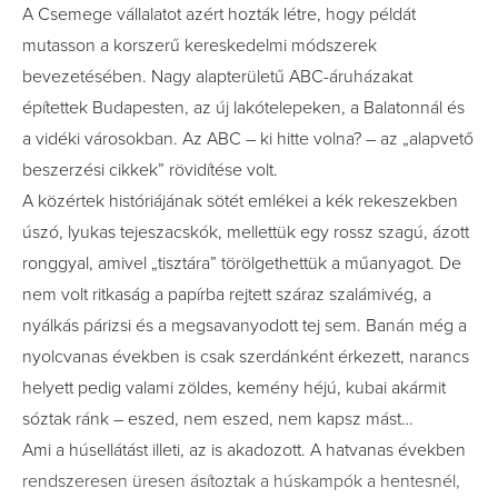
A Csemege vállalatot azért hozták létre, hogy példát
mutasson a korszerű kereskedelmi módszerek
bevezetésében. Nagy alapterületű ABC-áruházakat
építettek Budapesten, az új lakótelepeken, a Balatonnál és
a vidéki városokban. Az ABC – ki hitte volna? – az „alapvető
beszerzési cikkek” rövidítése volt.
A közértek históriájának sötét emlékei a kék rekeszekben
úszó, lyukas tejeszacskók, mellettük egy rossz szagú, ázott
ronggyal, amivel „tisztára” törölgethettük a műanyagot. De
nem volt ritkaság a papírba rejtett száraz szalámivég, a
nyálkás párizsi és a megsavanyodott tej sem. Banán még a
nyolcvanas években is csak szerdánként érkezett, narancs
helyett pedig valami zöldes, kemény héjú, kubai akármit
sóztak ránk – eszed, nem eszed, nem kapsz mást…
Ami a húsellátást illeti, az is akadozott. A hatvanas években
rendszeresen üresen ásítoztak a húskampók a hentesnél,