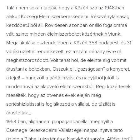
Talán nem sokan tudják, hogy a Közért szó az 1948-ban
alakult Községi­ Élelmiszerkereskedelmi Részvénytársaság
kezdőbetűiből áll. Rövidesen azonban önálló fogalommá
vált, szinte minden élelmiszerboltot közértnek hívtunk.
Megalakulása esztendejében a Közért 358 budapesti és 31
vidéki üzlettel rendelkezett, ez a szám néhány évre rá
meghatszorozódott. Volt tehát hol, de eleinte alig volt mit
árusítani a boltokban. Osszuk el „igazságosan” a kenyeret,
a tejet! – hangzott a pártfelhívás, és nagyjából jutott is
mindenhová az alapvető élelmiszerekből. Régi közértesek
mesélték, hogy az ötvenes évek elején még
sertéshizlalással is foglalkozott a vállalat, de tűzifát is
árusítottak…
1953-ban, alighanem propagandacéllal, megnyílt a
Csemege Kereskedelmi Vállalat éjjel-nappal nyitva tartó
üzlete a Blaha Lujza tér és a Nagykörút sarkán. Afféle „terülj,