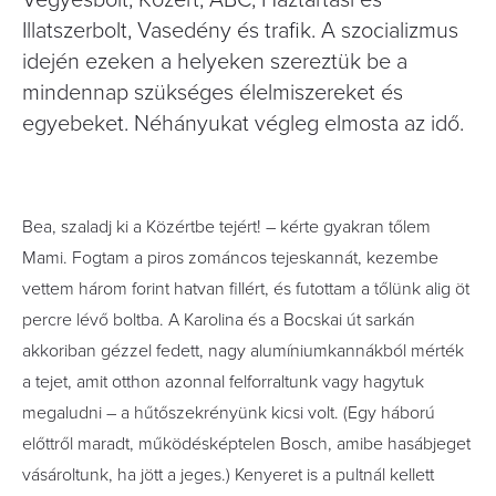
Vegyesbolt, Közért, ABC, Háztartási és
Illatszerbolt, Vasedény és trafik. A szocializmus
idején ezeken a helyeken szereztük be a
mindennap szükséges élelmiszereket és
egyebeket. Néhányukat végleg elmosta az idő.
Bea, szaladj ki a Közértbe tejért! – kérte gyakran tőlem
Mami. Fogtam a piros zománcos tejeskannát, kezembe
vettem három forint hatvan fillért, és futottam a tőlünk alig öt
percre lévő boltba. A Karolina és a Bocskai út sarkán
akkoriban gézzel fedett, nagy alumínium­kannákból mérték
a tejet, amit otthon azonnal felforraltunk vagy hagytuk
megaludni – a hűtőszekrényünk kicsi volt. (Egy háború
előttről maradt, működésképtelen Bosch, amibe hasábjeget
vásároltunk, ha jött a jeges.) Kenyeret is a pultnál kellett