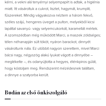
kérni, a vekni alá tenyérnyi selyempapírt is adtak, a higiénia
miatt. Itt vásároltuk a cukrot, lisztet, hagymát, krumplit,
fűszereket. Mindig vágyakozva néztem a három fekvő,
széles szájú, hengeres üveget a pulton, melyekből kicsi
lapáttal savanyú- vagy selyemcukorkát, karamellát mértek.
A szomszédban még működött Marci, a maszek zöldséges;
télen néhanapján sült tököt, nyáron barackot, dinnyét
vásároltunk nála. Ez utóbbit nagyon szerettem, mivel Marci
bácsi nagy, négyszög alakú lyukat vágott a dinnyébe –
meglékelte –, és odanyújtotta a hegyes, élénkpiros gúlát,
hogy kóstoljam meg. Rendszerint mézédesnek találtam,
a dinnye a szatyorba került.
Budán az első önkiszolgáló