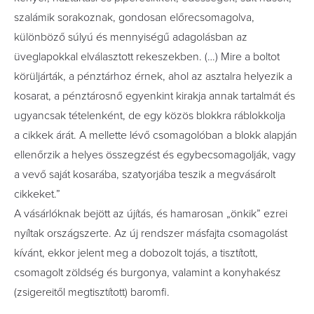
szalámik sorakoznak, gondosan előrecsomagolva,
különböző súlyú és mennyiségű adagolásban az
üveglapokkal elválasztott rekeszekben. (…) Mire a boltot
körüljárták, a pénztárhoz érnek, ahol az asztalra helyezik a
kosarat, a pénztárosnő egyenkint kirakja annak tartalmát és
ugyancsak tételenként, de egy közös blokkra ráblokkolja
a cikkek árát. A mellette lévő csomagolóban a blokk alapján
ellenőrzik a helyes összegzést és egybecsomagolják, vagy
a vevő saját kosarába, szatyorjába teszik a megvásárolt
cikkeket.”
A vásárlóknak bejött az újítás, és hamarosan „önkik” ezrei
nyíltak országszerte. Az új rendszer másfajta csomagolást
kívánt, ekkor jelent meg a dobozolt tojás, a tisztított,
csomagolt zöldség és burgonya, valamint a konyhakész
(zsigereitől megtisztított) baromfi.