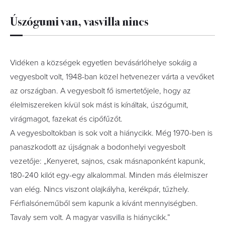
Úszógumi van, vasvilla nincs
Vidéken a községek egyetlen bevásárlóhelye sokáig a
vegyesbolt volt, 1948-ban közel hetvenezer várta a vevőket
az országban. A vegyesbolt fő ismertetőjele, hogy az
élelmiszereken kívül sok mást is kínáltak, úszógumit,
virágmagot, fazekat és cipőfűzőt.
A vegyesboltokban is sok volt a hiánycikk. Még 1970-ben is
panaszkodott az újságnak a bodonhelyi vegyesbolt
vezetője: „Kenyeret, sajnos, csak másnaponként kapunk,
180-240 kilót egy-egy alkalommal. Minden más élelmiszer
van elég. Nincs viszont olajkályha, kerékpár, tűzhely.
Férfialsóneműből sem kapunk a kívánt mennyiségben.
Tavaly sem volt. A magyar vasvilla is hiánycikk.”