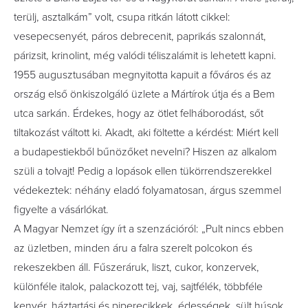
terülj, asztalkám” volt, csupa ritkán látott cikkel:
vesepecsenyét, páros debrecenit, paprikás szalonnát,
párizsit, krinolint, még valódi téliszalámit is lehetett kapni.
1955 ­augusztusában megnyitotta kapuit a főváros és az
ország első önkiszolgáló üzlete a Mártírok útja és a Bem
utca sarkán. Érdekes, hogy az ötlet felháborodást, sőt
tiltakozást váltott ki. Akadt, aki föltette a kérdést: Miért kell
a budapestiekből bűnözőket nevelni? Hiszen az alkalom
szüli a tolvajt! Pedig a lopások ellen tükörrendszerekkel
védekeztek: néhány eladó folyamatosan, árgus szemmel
figyelte a vásárlókat.
A Magyar Nemzet így írt a szenzációról: „Pult nincs ebben
az üzletben, minden áru a falra szerelt polcokon és
rekeszekben áll. Fűszeráruk, liszt, cukor, konzervek,
különféle italok, palackozott tej, vaj, sajtfélék, többféle
kenyér, háztartási és piperecikkek, édességek, sült húsok,