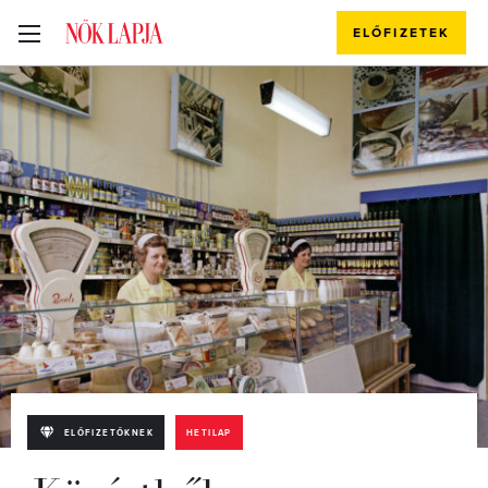
ELŐFIZETEK
ELŐFIZETŐKNEK
HETILAP