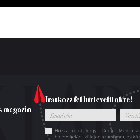
Iratkozz fel hírlevelünkre!
s magazin
Hozzájárulok, hogy a Central Médiacsop
hírlevel(ek)et küldjön számomra, és kö