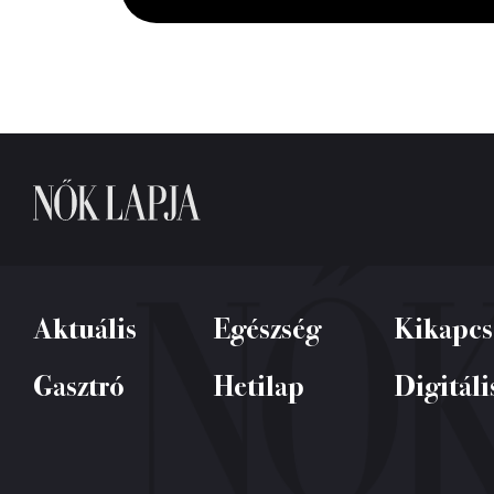
seconds
Volume
0%
Aktuális
Egészség
Kikapcs
Gasztró
Hetilap
Digitáli