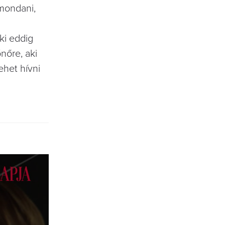
 mondani,
ki eddig
nőre, aki
ehet hívni