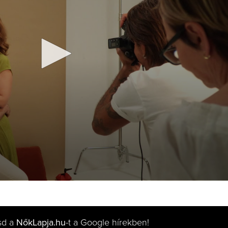
sd a
NőkLapja.hu
-t a Google hírekben!