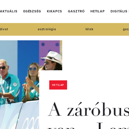
AKTUÁLIS
EGÉSZSÉG
KIKAPCS
GASZTRÓ
HETILAP
DIGITÁLIS
divat
asztrológia
lélek
gas
HETILAP
A záróbusz