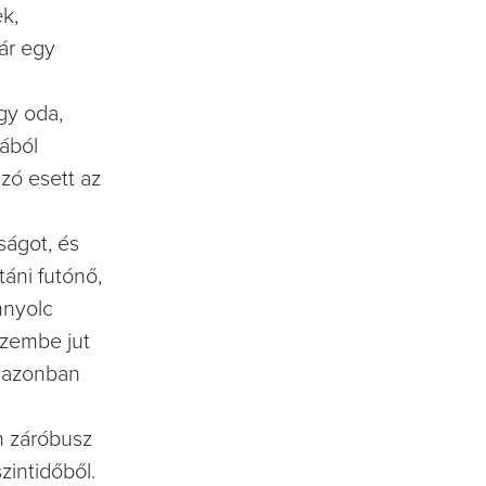
ek,
ár egy
gy oda,
jából
szó esett az
ságot, és
táni futónő,
nnyolc
szembe jut
n azonban
n záróbusz
zintidőből.