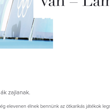
van – Lam
k zajlanak.
még elevenen élnek bennünk az ötkarikás játékok le