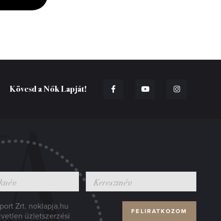
Kövesd a Nők Lapját!
ort Zrt. noklapja.hu
zvetlen üzletszerzési