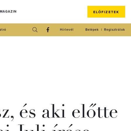
 MAGAZIN
ELŐFIZETEK
ztró
Hírlevél
Belépek
Regisztrálok
, és aki előtte