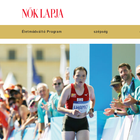
Életmódváltó Program
szépség