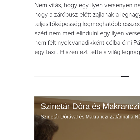
Nem vitás, hogy egy ilyen versenyen nag
hogy a záróbusz előtt zajlanak a legnag
teljesítőképesség legmeghatóbb összec
azért nem mert elindulni egy ilyen verse
nem félt nyolcvanadikként célba érni Pá
egy taxit. Hiszen ezt tette a világ legna
Szinetár Dóra és Makranczi
Szinetár Dórával és Makranczi Zalánnal a N