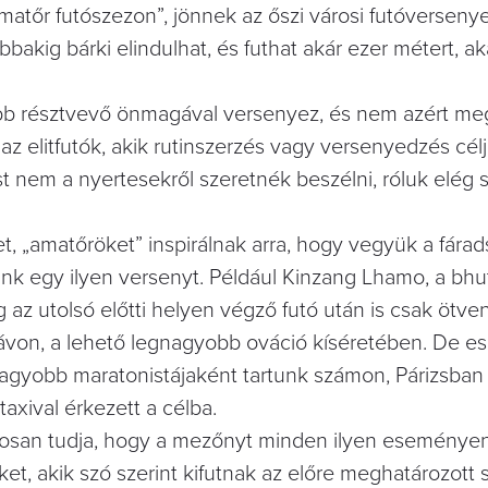
amatőr futószezon”, jönnek az őszi városi futóverseny
akig bárki elindulhat, és futhat akár ezer métert, ak
bb résztvevő önmagával versenyez, és nem azért me
az elitfutók, akik rutinszerzés vagy versenyedzés cél
st nem a nyertesekről szeretnék beszélni, róluk elég 
t, „amatőröket” inspirálnak arra, hogy vegyük a fárad
ünk egy ilyen versenyt. Például Kinzang Lhamo, a bhu
 az utolsó előtti helyen végző futó után is csak ötve
 távon, a lehető legnagyobb ováció kíséretében. De e
gnagyobb maratonistájaként tartunk számon, Párizsba
taxival érkezett a célba.
iztosan tudja, hogy a mezőnyt minden ilyen eseménye
ket, akik szó szerint kifutnak az előre meghatározott s