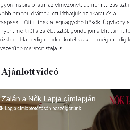
yon inspiráló látni az élmezőnyt, de nem túlzás azt
yobb emberi drámák, ott láthatjuk az akarat és a
sapásait. Ott futnak a legnagyobb hősök. Úgyhogy a
nyen, mert fél a záróbusztól, gondoljon a bhutáni futó
rizsban. Ha pedig minden kötél szakad, még mindig l
gyszerűbb maratonistája is.
Ajánlott videó
 Zalán a Nők Lapja címlapján
ők Lapja címlapfotózásán beszélgettünk