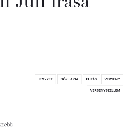
i Juli írása
JEGYZET
NŐK LAPJA
FUTÁS
VERSENY
VERSENYSZELLEM
gszebb