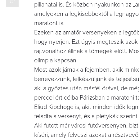
pillanatai is. És közben nyakunkon az „
amelyeken a legkisebbektől a legnagyobb
maratont is.
Ezeken az amatőr versenyeken a legtö
hogy nyerjen. Ezt úgyis megteszik azok 
rajtvonalhoz állnak a tömegek előtt. Mo
olimpia kapcsán.
Most azok járnak a fejemben, akik minke
benevezzünk, felkészüljünk és teljesíts
aki a győztes után másfél órával, de még
perccel ért célba Párizsban a maratoni
Eliud Kipchoge is, akit minden idők le
feladta a versenyt, és a pletykák szerint 
Aki futott már városi futóversenyen, b
kíséri, amely felveszi azokat a résztvevő