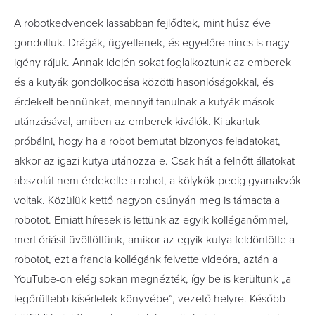
A robotkedvencek lassabban fejlődtek, mint húsz éve
gondoltuk. Drágák, ügyetlenek, és egyelőre nincs is nagy
igény rájuk. Annak idején sokat foglalkoztunk az emberek
és a kutyák gondolkodása közötti hasonlóságokkal, és
érdekelt bennünket, mennyit tanulnak a kutyák mások
utánzásával, amiben az emberek kiválók. Ki akartuk
próbálni, hogy ha a robot bemutat bizonyos feladatokat,
akkor az igazi kutya utánozza-e. Csak hát a felnőtt állatokat
abszolút nem érdekelte a robot, a kölykök pedig gyanakvók
voltak. Közülük kettő nagyon csúnyán meg is támadta a
robotot. Emiatt híresek is lettünk az egyik kolléganőmmel,
mert óriásit üvöltöttünk, amikor az egyik kutya feldöntötte a
robotot, ezt a francia kollégánk felvette videóra, aztán a
YouTube-on elég sokan megnézték, így be is kerültünk „a
legőrültebb kísérletek könyvébe”, vezető helyre. Később