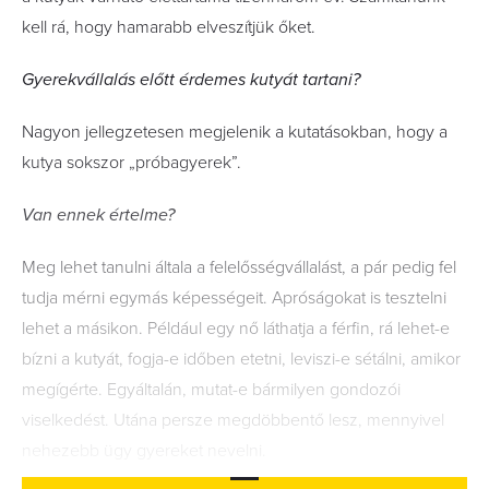
kell rá, hogy hamarabb elveszítjük őket.
Gyerekvállalás előtt érdemes kutyát tartani?
Nagyon jellegzetesen megjelenik a kutatásokban, hogy a
kutya sokszor „próbagyerek”.
Van ennek értelme?
Meg lehet tanulni általa a felelősség­vállalást, a pár pedig fel
tudja mérni egymás képességeit. Apróságokat is tesztelni
lehet a másikon. Például egy nő láthatja a férfin, rá lehet-e
bízni a kutyát, fogja-e időben etetni, leviszi-e sétálni, amikor
megígérte. Egyáltalán, mutat-e bármilyen gondozói
viselkedést. Utána persze megdöbbentő lesz, mennyivel
nehezebb ügy gye­reket nevelni.