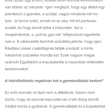
Ezért aztán úgy érzem, kutatás terén komoly keresnivalóm
van ebben az irányban. Igen meglepő, hogy egy állatot egy
jelentkező a gye­­re­ke,­ a szülője, vagyis mindenki elé he­
lyez. Jó lenne tudni, ennek mi az oka, mit ért pontosan
ezalatt,­ és hogy került ebbe a helyzetbe. Azt is
megkérdeztük, a „szőrös gye-rek” kifejezéssel egyetérte­­­­
nek-e.­­ A válaszadók tizenhat százaléka­ jelezte, hogy igen.
Ráadásul sokan családtagnak tartják a kutyát: a minta
hatvanhat százaléka mondta ezt. Ezek nagyon magas
számok! Egyébként a macskatartók is hasonlóan értékelték
kedvenceiket.
A háziállattartás negatívan hat a gyerekvállalási kedvre?
Ez erős mondat, mi ilyet nem is állítottunk, hiszen nem
biztos, hogy ok-okozati kapcsolat van a két dolog között.
Inkább közös a gyökerük. A gyerekvállalást és a kutyatartást