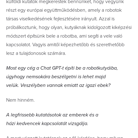
külföldi kutatók megkeres­tek bennünket, hogy vegyünk
részt egy európai együtt­működésben, amely a robotok
társas viselkedésének fejlesztésére irányult. Azzal is
próbálkoztunk, hogy olyan, kutyáknak kidolgozott kiképzési
módszert építsünk bele a robotba, ami segíti a vele való
kapcsolatot. Vagyis amitől képezhetőbb és szerethetőbb
lesz a tulajdonosok számára.
Most egy cég a Chat GPT-t építi be a robotkutyáiba,
úgyhogy nemsokára beszélgetni is lehet majd
velük. Veszélyben vannak emiatt az igazi ebek?
Nem hinném.
A legfrissebb kutatásotok az emberek és a
házi kedvencek kapcsolatát vizsgálja.