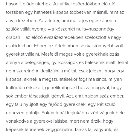
hasonlít elődeinkéhez. Az afrikai esőerdőkben élő efé
törzsben egy hathetes kisbaba többet van másnál, mint az
anyja kezében. Az a teher, ami ma teljes egészében a
szülők vállát nyomja – a készenlét nulla–huszonnégy
órában – az előző évszázezredekben szétosz­lott a nagy­
családokban. Ebben az értelemben sokkal könnyebb volt
gyereket vállalni. Másfelől magas volt a gyerekhalálozás
aránya a betegségek, gyilkosságok és balesetek miatt, tehát
nem szeretném idealizálni a múltat, csak jelezni, hogy egy
kisbaba, akinek a megszületésekor fogalma sincs, milyen
kultúrába érkezett, genetikailag azt hozza magával, hogy
sok ember társaságát igényli. Azt, amit hajdan száz ember,
egy falu nyújtott egy fejlődő gyereknek, egy-két szülő
nehezen pótolja. Sokan tehát leginkább azért vágnak bele
vonakodva a gyerekvállalásba, mert nem érzik, hogy
képesek lennének végigcsinálni. Társas faj vagyunk, és