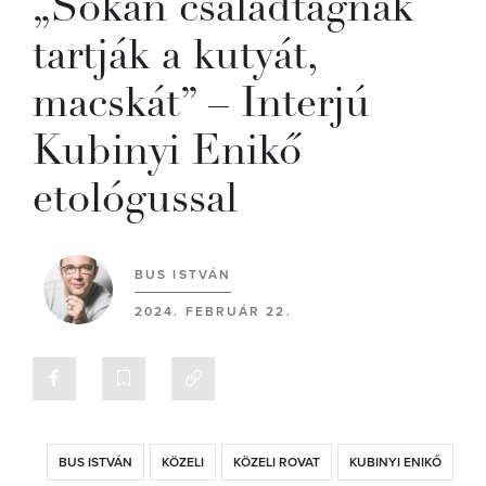
„Sokan családtagnak
tartják a kutyát,
macskát” – Interjú
Kubinyi Enikő
etológussal
BUS ISTVÁN
2024. FEBRUÁR 22.
BUS ISTVÁN
KÖZELI
KÖZELI ROVAT
KUBINYI ENIKŐ