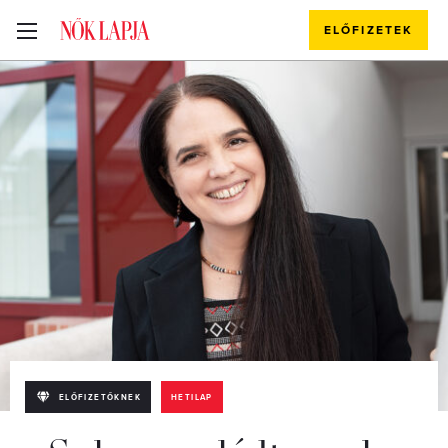
ELŐFIZETEK
ELŐFIZETŐKNEK
HETILAP