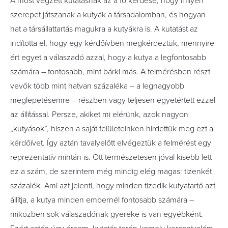
A most végzett kutatásnak az a fő kérdése, hogy milyen
szerepet játszanak a kutyák a társadalomban, és hogyan
hat a társállattartás magukra a kutyákra is. A kutatást az
indította el, hogy egy kérdőívben megkérdeztük, mennyire
ért egyet a válaszadó azzal, hogy a kutya a legfontosabb
számára – fontosabb, mint bárki más. A felmérésben részt
vevők több mint hatvan százaléka – a legnagyobb
meglepetésemre – részben vagy teljesen egyetértett ezzel
az állítással. Persze, akiket mi elérünk, azok nagyon
„kutyások”, hiszen a saját felületeinken hirdettük meg ezt a
kérdőívet. ­Így aztán tavalyelőtt elvégeztük a felmérést egy
reprezentatív mintán is. Ott természetesen jóval kisebb lett
ez a szám, de szerintem még mindig elég magas: tizenkét
százalék. Ami azt jelenti, hogy minden tizedik kutyatartó azt
állítja, a kutya minden embernél fon­­to­sabb­­­ számára –
miközben sok válaszadónak gyereke is van egyébként.