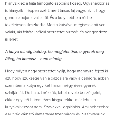
hiányzik ez a fajta támogató-szociális közeg. Ugyanakkor az
is hiányzik – éppen azért, mert társas faj vagyunk –, hogy
gondoskodjunk valakiről. És a kutya ebbe a résbe
tökéletesen illeszkedik. Mert a kutyával mégiscsak ott van
valaki, aki feltétel nélkül szeretetet biztosít, és akit gondozni
is lehet.
A kutya mindig boldog, ha megjelenünk, a gyerek meg –
főleg, ha kamasz – nem mindig.
Hogy milyen nagy szeretetet nyújt, hogy mennyire fejezi ki
azt, hogy szüksége van a gazdájára vagy a család­ra, abban
szerintem a kutya egy két-három-négy éves gyerek
szintjén áll. De ha azt nézzük, lehet-e vele beszél­getni,
akkor egy két-három éves kisgyerekkel már lehet, a
kutyával viszont nem. Szavakkal legalábbis. Ami nehezebb:
a kutyák várható élettartama tizenhárom év. Számítanunk