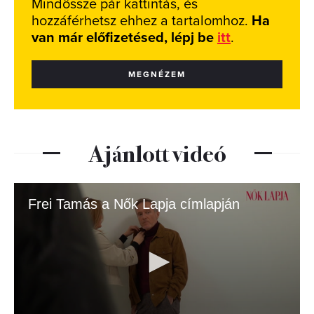
Mindössze pár kattintás, és
hozzáférhetsz ehhez a tartalomhoz.
Ha
van már előfizetésed, lépj be
itt
.
MEGNÉZEM
Ajánlott videó
Frei Tamás a Nők Lapja címlapján