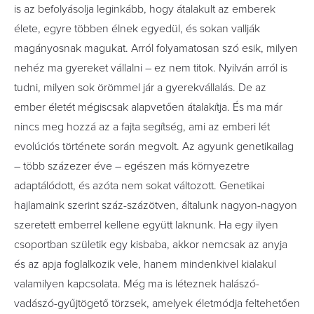
is az befolyásolja leginkább, hogy átala­kult az emberek
élete, egyre többen élnek egyedül, és sokan vallják
magányosnak magukat. Arról folyamatosan szó esik, milyen
nehéz ma gyereket vállalni – ez nem titok. Nyilván arról is
tudni, milyen sok örömmel jár a gyerekvállalás. De az
ember életét mégiscsak alapvetően átalakítja. És ma már
nincs meg hozzá az a fajta segítség, ami az emberi lét
evolúciós története során megvolt. Az agyunk genetikailag
– több százezer éve – egészen más környezetre
adaptálódott, és azóta nem sokat változott. Genetikai
hajlamaink szerint száz-százötven, általunk nagyon-nagyon
szeretett emberrel kellene együtt laknunk. Ha egy ilyen
csoportban szüle­tik egy kisbaba, akkor nemcsak az anyja
és az apja foglalkozik vele, hanem mindenkivel kialakul
valamilyen kapcsolata. Még ma is léteznek halászó-
vadászó-gyűjtögető törzsek, amelyek életmódja feltehetően