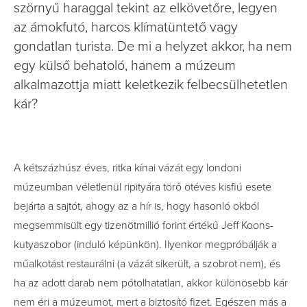
szörnyű haraggal tekint az elkövetőre, legyen
az ámokfutó, harcos klímatüntető vagy
gondatlan turista. De mi a helyzet akkor, ha nem
egy külső behatoló, hanem a múzeum
alkalmazottja miatt keletkezik felbecsülhetetlen
kár?
A
kétszázhúsz éves, ritka kínai vázát egy londoni
múzeumban véletlenül ripityára törő ötéves kisfiú esete
bejárta a sajtót, ahogy az a hír is, hogy hasonló okból
megsemmisült egy tizenötmillió forint értékű Jeff Koons-
kutyaszobor (induló képünkön). Ilyenkor megpróbálják a
műalkotást restaurálni (a vázát sikerült, a szobrot nem), és
ha az adott darab nem pótolhatatlan, akkor különösebb kár
nem éri a múzeumot, mert a biztosító fizet. Egészen más a