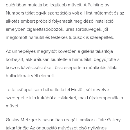
galériában mutatta be legújabb műveit. A Painting by
Numbers tárlat egyik szenzációja volt a Hirst műtermét és az
alkotás embert próbáló folyamatát megidéző installáció,
amelyben cigarettásdobozok, üres sörösüvegek, jól
megtömött hamutál és festékes ­tubusok is szerepeltek.
Az ünnepélyes megnyitót követően a galéria takarítója
körbejárt, akkurátusan kiürítette a hamutálat, begyűjtötte a
koszos kávéscsészéket, összeseperte a műalkotás általa
hulladéknak vélt elemeit.
Tette csöppet sem háborította fel Hirstöt, sőt nevetve
szedegette ki a kukából a csikkeket, majd újrakomponálta a
művet.
Gustav Metzger is hasonlóan reagált, amikor a Tate Gallery
takarítónője Az önpusztító művészet első nyilvános