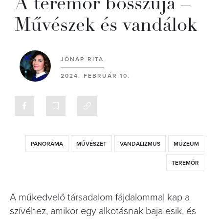
A teremőr bosszúja –
Művészek és vandálok
JÓNAP RITA
2024. FEBRUÁR 10.
PANORÁMA
MŰVÉSZET
VANDALIZMUS
MÚZEUM
TEREMŐR
A műkedvelő társadalom fájdalommal kap a
szívéhez, amikor egy alkotásnak baja esik, és