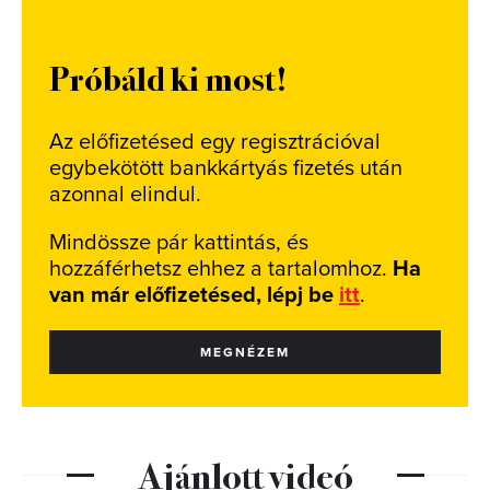
Próbáld ki most!
Az előfizetésed egy regisztrációval
egybekötött bankkártyás fizetés után
azonnal elindul.
Mindössze pár kattintás, és
hozzáférhetsz ehhez a tartalomhoz.
Ha
van már előfizetésed, lépj be
itt
.
MEGNÉZEM
Ajánlott videó