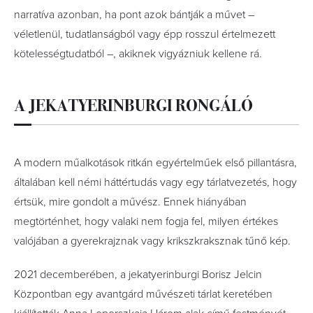
narratíva azonban, ha pont azok bántják a művet –
véletlenül, tudatlanságból vagy épp rosszul értelmezett
kötelességtudatból –, akiknek vigyázniuk kellene rá.
A JEKATYERINBURGI RONGÁLÓ
A modern műalkotások ritkán egyértelműek első pillantásra,
általában kell némi háttértudás vagy egy tárlatvezetés, hogy
értsük, mire gondolt a művész. Ennek hiányában
megtörténhet, hogy valaki nem fogja fel, milyen értékes
valójában a gyerekrajznak vagy krikszkraksznak tűnő kép.
2021 decemberében, a jekatyerinburgi Borisz Jelcin
Központban egy avantgárd művészeti tárlat keretében