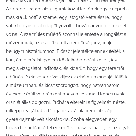
kiállították Anna Leporszkaja Három alak című festményét.
Az eredetileg arctalan figurák közül kettőnek egyik napról a
másikra „kinőtt” a szeme, egy látogató vette észre, hogy
valaki golyóstollal odapöttyözött, ahová nagyon nem kellett
volna. A szemfüles műértő azonnal jelentette a rongálást a
múzeumnak, az eset átkerült a rendőrséghez, majd a
belügyminisztériumhoz. Először jelentéktelennek ítélték a
kárt, ám a médiafigyelem közfelháborodást keltett, így
mégis vizsgálatot indítottak, és kiderült, hogy egy teremőr
a bűnös. Alekszander Vasziljev az első munkanapját töltötte
a múzeumban, és kicsit szorongott, hogy hatvanhárom
évesen, sérült veteránként hogyan lesz majd képes nyolc
órán át állva dolgozni. Próbálta elterelni a figyelmét, nézte,
miképp reagálnak a látogatók az általa nem túl szép,
gyerekrajznak vélt alkotásokra. Szóba elegyedett egy
hozzá hasonlóan értetlenkedő kamaszcsapattal, és az egyik