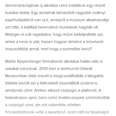
demonstrációjának új alkotása című installáció egy részét
kukába dobta. Egy asztalnak támasztott nagyobb zsáknyi
papírhulladékról van szó, amelyről a múzeum alkalmazottja
azt hitte, a kiállítást berendező munkások hagyták ott.
Metzger el volt ragadtatva, hogy műve beteljesítette azt,
amire a neve is utal, hiszen hogyan lehetne a művészet
önpusztítóbb annál, mint hogy a szemétbe kerül?
Martin Kippenberger formabontó alkotásai halála után is
sokakat vonzanak. 2010-ben a dortmundi Ostwall
Museumban több művét is megcsodálhatták a látogatók,
többek között azt a falécekből összeállított szobrot is,
amelynek címe: Amikor elkezd csöpögni a plafonról. A
fadarabokon apró, bézs színű festékcseppek szimbolizálták
a csöpögő vizet, ám ezt valamiféle véletlen
fröcskölődésnek vélte a takarítónő, ezért időt és fáradságot