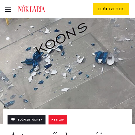
ELŐFIZETEK
ELŐFIZETŐKNEK
HETILAP