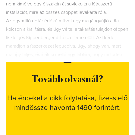
nem kímélve egy éjszakán át suvickolta a létraszerű
installációt, mire az összes csöppet levakarta róla.
Az egymillió dollár értékű művet egy magángyűjtő adta
kölcsön a kiállításra, és úgy vélte, a takarítás tulajdonképpen
tisztelgés Kippenberger újító szelleme előtt. Azt kérte,
maradjon a faszerkezet lepucolva, úgy, ahogy van, mert
már így teljes, és írják ki mellé egy táblára, hogy mi történt.
Tovább olvasnál?
Ha érdekel a cikk folytatása, fizess elő
mindössze havonta 1490 forintért.