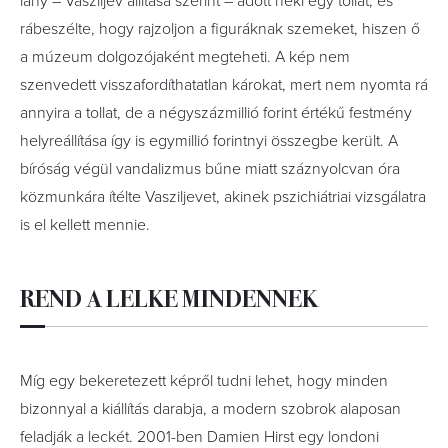
lány – Vasziljev állítása szerint – adott neki egy tollat, és
rábeszélte, hogy rajzoljon a figuráknak szemeket, hiszen ő
a mú­zeum­ dolgozójaként megteheti. A kép nem
szenvedett visszafordíthatatlan károkat, mert nem nyomta rá
annyira a tollat, de a négyszázmillió forint értékű festmény
helyreállítása így is egymillió forintnyi összegbe került. A
bíróság végül vandalizmus bűne miatt száznyolcvan óra
közmunkára ítélte Vasziljevet, akinek pszichiátriai vizsgálatra
is el kellett mennie.
REND A LELKE MINDENNEK
Míg egy bekeretezett képről tudni lehet, hogy minden
bizonnyal a kiállítás darabja, a modern szobrok alaposan
feladják a leckét. 2001-ben Damien Hirst egy londoni