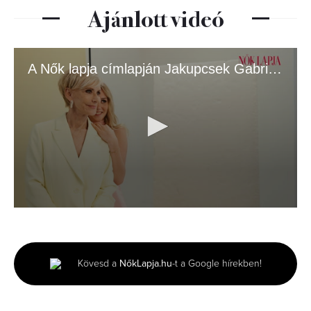
Ajánlott videó
A Nők lapja címlapján Jakupcsek Gabriella és lánya, Emma Róza
0
seconds
of
3
minutes,
Kövesd a
NőkLapja.hu
-t a Google hírekben!
51
seconds