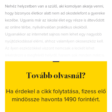
Nehéz helyzetben van a szülő, aki komolyan akarja venni,
hogy bizonyos életkor alatt nem ad okostelefont a gyereke
kezébe. Ugyanis már az iskolai élet egy része is áttevődött
az online térbe, nyilvánvalóan praktikus okokból.
Ugyanakkor az internetet sajnos nem lehet egy nagyobb
nyújtózkodással elérni, ahhoz valamilyen okoseszköz kell.
Az ilyen eszközökkel viszont nemcsak a leckét lehet
lekérdezni a megfelelő helyről, hanem sok minden mást is.
Tovább olvasnál?
Ha érdekel a cikk folytatása, fizess elő
mindössze havonta 1490 forintért.