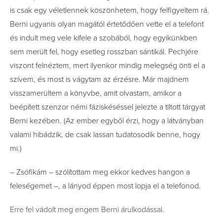
is csak egy véletlennek köszönhetem, hogy felfigyeltem rá.
Berni ugyanis olyan magától értetődően vette el a telefont
és indult meg vele kifele a szobából, hogy egyikünkben
sem merült fel, hogy esetleg rosszban sántikál. Pechjére
viszont felnéztem, mert ilyenkor mindig melegség önti el a
szívem, és most is vágytam az érzésre. Már majdnem
visszamerültem a könyvbe, amit olvastam, amikor a
beépített szenzor némi fáziskéséssel jelezte a tiltott tárgyat
Berni kezében. (Az ember egyből érzi, hogy a látványban
valami hibádzik, de csak lassan tudatosodik benne, hogy
mi.)
– Zsófikám – szólítottam meg ekkor kedves hangon a
feleségemet –, a lányod éppen most lopja el a telefonod.
Erre fel vádolt meg engem Berni árulkodással.