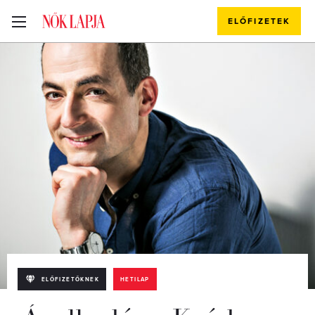
ELŐFIZETEK
ELŐFIZETŐKNEK
HETILAP