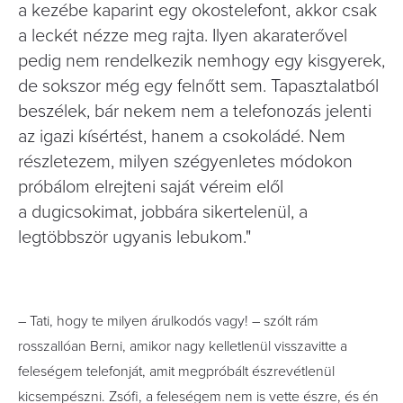
a kezébe kaparint egy okostelefont, akkor csak
a leckét nézze meg rajta. Ilyen akaraterővel
pedig nem rendelkezik nemhogy egy kisgyerek,
de sokszor még egy felnőtt sem. Tapasztalatból
beszélek, bár nekem nem a telefonozás jelenti
az igazi kísértést, hanem a csokoládé. Nem
részletezem, milyen szégyenletes módokon
próbálom elrejteni saját véreim elől
a dugicsokimat, jobbára sikertelenül, a
legtöbbször ugyanis lebukom."
– Tati, hogy te milyen árulkodós vagy! – szólt rám
rosszallóan Berni, amikor nagy kelletlenül visszavitte a
feleségem telefonját, amit megpróbált észrevétlenül
kicsempészni. Zsófi, a feleségem nem is vette észre, és én