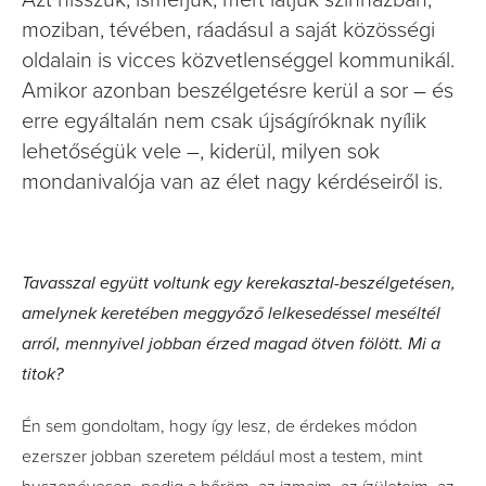
Azt hisszük, ismerjük, mert látjuk színházban,
moziban, tévében, ráadásul a saját közösségi
oldalain is vicces közvetlenséggel kommunikál.
Amikor azonban beszélgetésre kerül a sor – és
erre egyáltalán nem csak újságíróknak nyílik
lehetőségük vele –, kiderül, milyen sok
mondanivalója van az élet nagy kérdéseiről is.
Tavasszal együtt voltunk egy kerek­asztal-beszélgetésen,
amelynek keretében meggyőző lelkesedéssel meséltél
arról, mennyivel jobban érzed magad ötven fölött. Mi a
titok?
Én sem gondoltam, hogy így lesz, de érdekes módon
ezerszer jobban szeretem például most a testem, mint