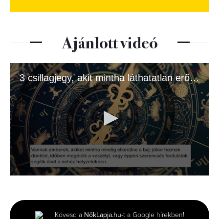
Ajánlott videó
3 csillagjegy, akit mintha láthatatlan erő védene
0
seconds
of
1
minute,
Kövesd a
NőkLapja.hu
-t a Google hírekben!
21