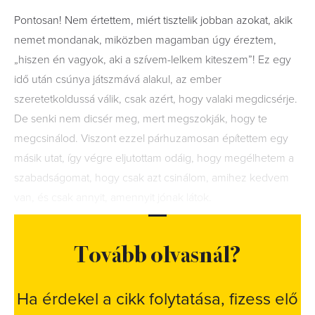
Pontosan! Nem értettem, miért tisztelik jobban azokat, akik
nemet mondanak, miközben magamban úgy éreztem,
„hiszen én vagyok, aki a szívem-lelkem kiteszem”! Ez egy
idő után csúnya játszmává alakul, az ember
szeretetkoldussá válik, csak azért, hogy valaki megdicsérje.
De senki nem dicsér meg, mert megszokják, hogy te
megcsinálod. Viszont ezzel párhuzamosan építettem egy
másik utat, így végre eljutottam odáig, hogy megélhetem a
szabadságomat, hogy csak azt csinálom, amihez kedvem
van, és csak annyit, amennyit jónak látok.
Tovább olvasnál?
Ha érdekel a cikk folytatása, fizess elő