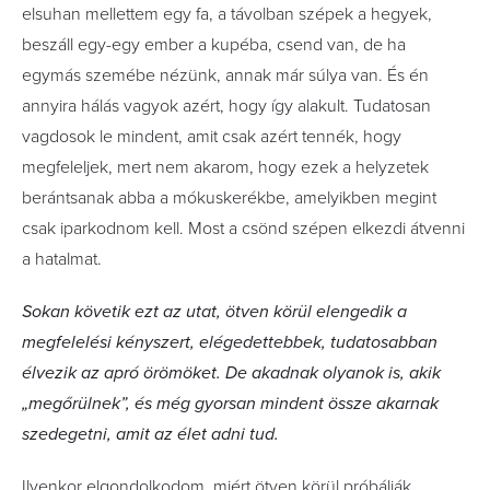
elsuhan mellettem egy fa, a távolban szépek a hegyek,
beszáll egy-egy ember a kupéba, csend van, de ha
egymás szemébe nézünk, annak már súlya van. És én
annyira hálás vagyok azért, hogy így alakult. Tudatosan
vagdosok le mindent, amit csak azért tennék, hogy
megfeleljek, mert nem akarom, hogy ezek a helyzetek
berántsanak abba a mókuskerékbe, amelyikben megint
csak iparkodnom kell. Most a csönd szépen elkezdi átvenni
a hatalmat.
Sokan követik ezt az utat, ötven körül elengedik a
megfelelési kényszert, elégedettebbek, tudatosabban
élvezik az apró örömöket. De akadnak olyanok is, akik
„megőrülnek”, és még gyorsan mindent össze akarnak
szedegetni, amit az élet adni tud.
Ilyenkor elgondolkodom, miért ötven körül próbálják