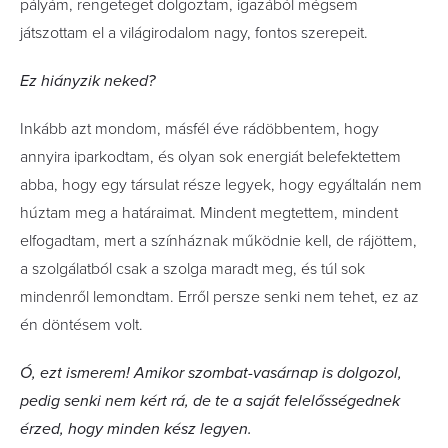
pályám, rengeteget dolgoztam, igazából mégsem
játszottam el a világirodalom nagy, fontos szerepeit.
Ez hiányzik neked?
Inkább azt mondom, másfél éve rádöbbentem, hogy
annyira iparkodtam, és olyan sok energiát belefektettem
abba, hogy egy társulat része legyek, hogy egyáltalán nem
húztam meg a határaimat. Mindent megtettem, mindent
elfogadtam, mert a színháznak működnie kell, de rájöttem,
a szolgálatból csak a szolga maradt meg, és túl sok
mindenről lemondtam. Erről persze senki nem tehet, ez az
én döntésem volt.
Ó, ezt ismerem! Amikor szombat-vasárnap is dolgozol,
pedig senki nem kért rá, de te a saját felelősségednek
érzed, hogy minden kész legyen.