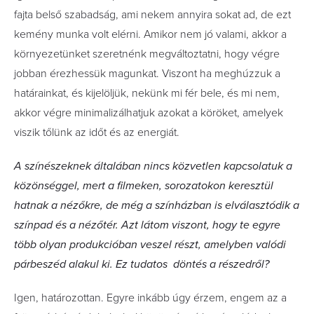
fajta belső szabadság, ami nekem annyira sokat ad, de ezt
kemény munka volt elérni. Amikor nem jó valami, akkor a
környezetünket szeretnénk megváltoztatni, hogy végre
jobban érezhessük magunkat. Viszont ha meghúzzuk a
határainkat, és kijelöljük, nekünk mi fér bele, és mi nem,
akkor végre minimalizálhatjuk azokat a köröket, amelyek
viszik tőlünk az időt és az energiát.
A színészeknek általában nincs közvetlen kapcsolatuk a
közönséggel, mert a filmeken, sorozatokon keresztül
hatnak a nézőkre, de még a színházban is elválasztódik a
színpad és a nézőtér. Azt látom viszont, hogy te egyre
több olyan produkció­ban veszel részt, amelyben valódi
párbeszéd alakul ki. Ez tudatos döntés a részedről?
Igen, határozottan. Egyre inkább úgy érzem, engem az a