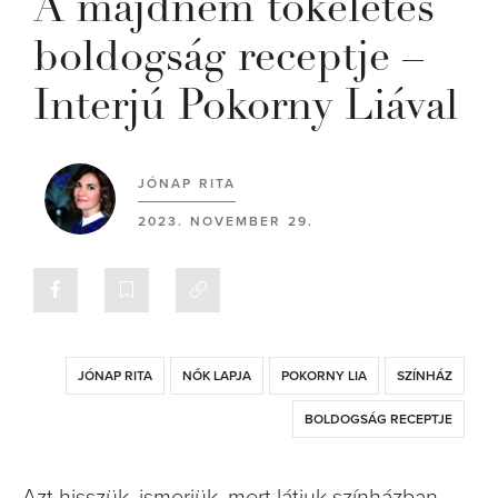
A majdnem tökéletes
boldogság receptje –
Interjú Pokorny Liával
JÓNAP RITA
2023. NOVEMBER 29.
JÓNAP RITA
NŐK LAPJA
POKORNY LIA
SZÍNHÁZ
BOLDOGSÁG RECEPTJE