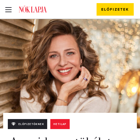
ELŐFIZETEK
ELŐFIZETŐKNEK
HETILAP