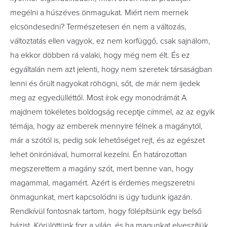
megélni a húszéves önmagukat. Miért nem mernek
elcsöndesedni? Természetesen én nem a változás,
változtatás ellen vagyok, ez nem korfüggő, csak sajnálom,
ha ekkor döbben rá valaki, hogy még nem élt. És ez
egyáltalán nem azt jelenti, hogy nem szeretek társaságban
lenni és őrült nagyokat röhögni, sőt, de már nem ijedek
meg az egyedülléttől. Most írok egy monodrámát A
majdnem tökéletes boldogság receptje címmel, az az egyik
témája, hogy az emberek mennyire félnek a magánytól,
már a szótól is, pedig sok lehetőséget rejt, és az egészet
lehet öniróniával, humorral kezelni. Én határozottan
megszerettem a magány szót, mert benne van, hogy
magammal, magamért. Azért is érdemes megszeretni
önmagunkat, mert kapcsolódni is úgy tudunk igazán.
Rendkívül fontosnak tartom, hogy fölépítsünk egy belső
bázist. Körülöttünk forr a világ, és ha magunkat elveszítjük,