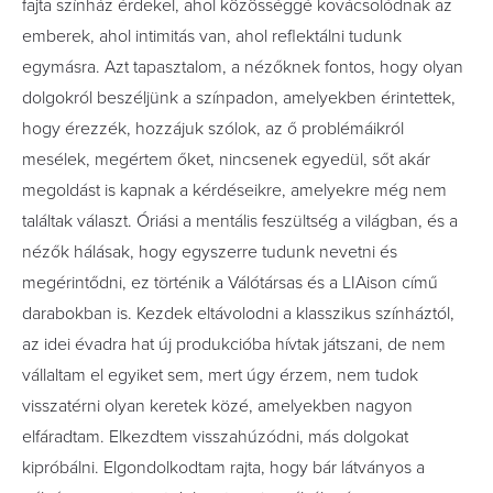
fajta színház érdekel, ahol közösséggé kovácsolódnak az
emberek, ahol intimitás van, ahol reflektálni tudunk
egymásra. Azt tapasztalom, a nézőknek fontos, hogy olyan
dolgokról beszéljünk a színpadon, amelyekben érintettek,
hogy érezzék, hozzájuk szólok, az ő problémáikról
mesélek, megértem őket, nincsenek egyedül, sőt akár
megoldást is kapnak a kérdéseikre, amelyekre még nem
találtak választ. Óriási a mentális feszültség a világban, és a
nézők hálásak, hogy egyszerre tudunk nevetni és
megérintődni, ez történik a Válótársas és a LIAison című
darabokban is. Kezdek eltávolodni a klasszikus színháztól,
az idei évadra hat új produkcióba hívtak játszani, de nem
vállaltam el egyiket sem, mert úgy érzem, nem tudok
visszatérni olyan keretek közé, amelyekben nagyon
elfáradtam. Elkezdtem visszahúzódni, más dolgokat
kipróbálni. Elgondolkodtam rajta, hogy bár látványos a