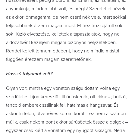
huszonévesen, pedig a bőröm, az izmaim, az ízületeim, az
anyámkínja, minden jobb volt, és mégis! Szeretettel nézek
az akkori önmagamra, de nem cserélnék vele, mert sokkal
teljesebbnek érzem magam most. Ehhez hozzájárult sok-
sok illúzió elvesztése, kellettek a tapasztalatok, hogy ne
áldozatként kezeljem magam bizonyos helyzetekben.
Rendet kellett tennem odabent, hogy ne mindig mástól
függően érezzem magam szerethetőnek.
Hosszú folyamat volt?
Olyan volt, mintha egy vonaton száguldottam volna egy
szédületes tájon keresztül, itt óriáskerék, ott cirkusz; bulizó,
táncoló emberek szállnak fel, hatalmas a hangzavar. És
akkor hirtelen, ötvenéves korom körül – ez nem a számon
múlik, csak nekem pont akkor sűrűsödtek össze a dolgok –
egyszer csak kiért a vonatom egy nyugodt síkságra. Néha