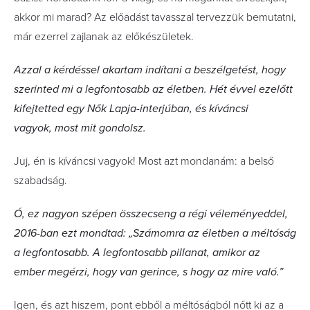
akkor mi marad? Az előadást tavasszal tervezzük bemutatni,
már ezerrel zajlanak az előkészületek.
Azzal a kérdéssel akartam indítani a beszélgetést, hogy
szerinted mi a legfontosabb az életben. Hét évvel ezelőtt
kifejtetted egy Nők Lapja-interjúban, és kíváncsi
vagyok, most mit gondolsz.
Juj, én is kíváncsi vagyok! Most azt mondanám: a belső
szabadság.
Ó, ez nagyon szépen összecseng a régi véleményeddel,
2016-ban ezt mondtad: „Számomra az életben a méltóság
a legfontosabb. A legfontosabb pillanat, amikor az
ember megérzi, hogy van gerince, s hogy az mire való.”
Igen, és azt hiszem, pont ebből a méltóságból nőtt ki az a