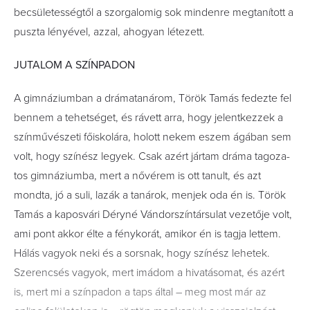
becsületességtől a szorgalomig sok mindenre megtanított a
puszta lényével, azzal, ahogyan létezett.
JUTALOM A SZÍNPADON
A gimnáziumban a drámatanárom, Török Tamás fedezte fel
bennem a tehetséget, és rávett arra, hogy jelentkezzek a
színművészeti főiskolára, holott nekem eszem ágában sem
volt, hogy színész legyek. Csak azért jártam dráma tagoza-
tos gimnáziumba, mert a nővérem is ott tanult, és azt
mondta, jó a suli, lazák a tanárok, menjek oda én is. Török
Tamás a kaposvári Déryné Vándorszíntársulat vezetője volt,
ami pont akkor élte a fénykorát, amikor én is tagja lettem.
Hálás vagyok neki és a sorsnak, hogy színész lehetek.
Szerencsés vagyok, mert imádom a hivatásomat, és azért
is, mert mi a színpadon a taps által – meg most már az