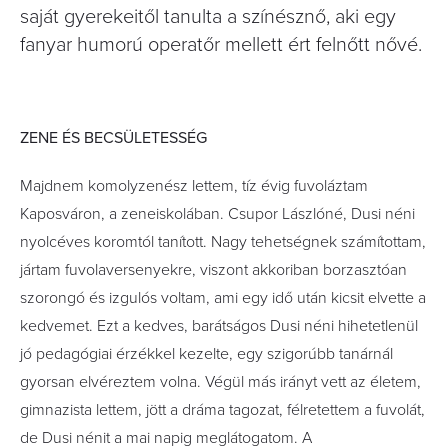
saját gyerekeitől tanulta a színésznő, aki egy
fanyar humorú operatőr mellett ért felnőtt nővé.
ZENE ÉS BECSÜLETESSÉG
Majdnem komolyzenész lettem, tíz évig fuvoláztam
Kaposváron, a zeneiskolában. Csupor Lászlóné, Dusi néni
nyolcéves koromtól tanított. Nagy tehetségnek számítottam,
jártam fuvolaversenyekre, viszont akkoriban borzasztóan
szorongó és izgulós voltam, ami egy idő után kicsit elvette a
kedvemet. Ezt a kedves, barátságos Dusi néni hihetetlenül
jó pedagógiai érzékkel kezelte, egy szigorúbb tanárnál
gyorsan elvéreztem volna. Végül más irányt vett az életem,
gimnazista lettem, jött a dráma tagozat, félretettem a fuvolát,
de Dusi nénit a mai napig meglátogatom. A