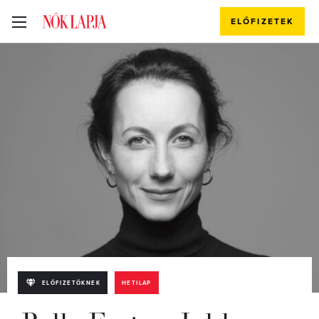
ELŐFIZETEK
ELŐFIZETŐKNEK
HETILAP