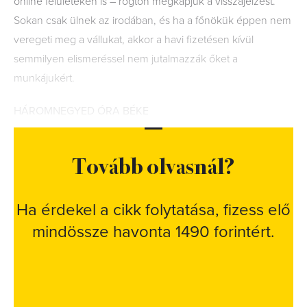
online felületeken is – rögtön megkapjuk a visszajelzést.
Sokan csak ülnek az irodában, és ha a főnökük éppen nem
veregeti meg a vállukat, akkor a havi fizetésen kívül
semmilyen elismeréssel nem jutalmazzák őket a
munkájukért.
HÁROMNEGYED ÓRA BÉKE
Tovább olvasnál?
Ha érdekel a cikk folytatása, fizess elő
mindössze havonta 1490 forintért.