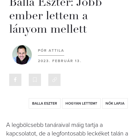
Balla Eszter: Jobb
ember lettem a
lányom mellett
PÓR ATTILA
2023. FEBRUÁR 13.
BALLA ESZTER
HOGYAN LETTEM?
NŐK LAPJA
A legbölcsebb tanáraival máig tartja a
kapcsolatot, de a legfontosabb leckéket talán a