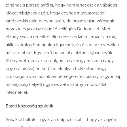
történet, s persze arról is, hogy nem lehet csak a válságos
időket hibáztatni azért, hogy egyheti magyarországi
tartózkodás után nagyon szép, de mosolytalan városnak
nevezte egy olasz újságíró kollégám Budapestet. Mert
bizony csak a rendíthetetlen rosszkedvüket növelik azok,
akik kizárólag önmagukra figyelnek, és észre sem veszik a
másik embert. Egyszerű odavetni a biztonságban levők
fölényével, nem az én dolgom, csakhogy másnap (vagy
egy óra múlva) én kerülhetek olyan helyzetbe, hogy
szükségem van mások emberségére, és bizony nagyon fáj,
ha segítség helyett ugyanezzel a szörnyű mondattal
intéznek el.
Baráti közösség születik
Sokaktól halljuk – gyakran önigazolásul –, hogy az egyén