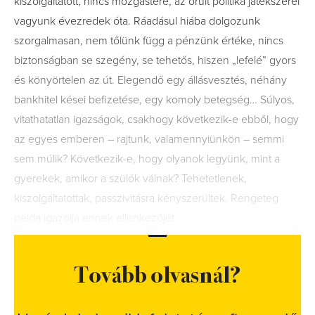
kiszolgáltatott, nincs mozgástere, az őrült politika játékszerei
vagyunk évezredek óta. Ráadásul hiába dolgozunk
szorgalmasan, nem tőlünk függ a pénzünk értéke, nincs
biztonságban se szegény, se tehetős, hiszen „lefelé” gyors
és könyörtelen az út. Elegendő egy állásvesztés, néhány
bankhitel kései befizetése, egy komoly betegség… Súlyos,
vitathatatlan igazságok, csakhogy következik-e ebből, hogy
az egyes emberen – rajtunk, valamennyiünkön – semmi
sem múlik? Következik-e, hogy olyanok legyünk, mint a
gyerekek, amikor a szülők válnak? Tehetetlenek,
kiszolgáltatottak, passzivitásra kényszerültek. Rengeteg
példa igazolja ennek ellenkezőjét.
Tovább olvasnál?