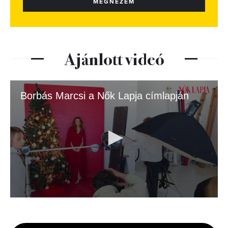
MEGNÉZEM
Ajánlott videó
Borbás Marcsi a Nők Lapja címlapján
0
seconds
of
2