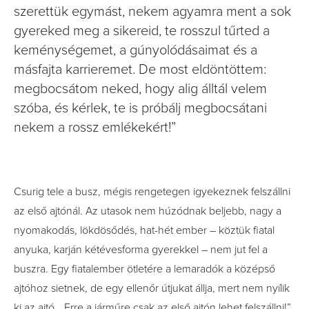
szerettük egymást, nekem agyamra ment a sok
gyereked meg a sikereid, te rosszul tűrted a
keménységemet, a gúnyolódásaimat és a
másfajta karrieremet. De most eldöntöttem:
megbocsátom neked, hogy alig álltál velem
szóba, és kérlek, te is próbálj megbocsátani
nekem a rossz emlékekért!”
Csurig tele a busz, mégis rengetegen igyekeznek felszállni
az első ajtónál. Az utasok nem húzódnak beljebb, nagy a
nyomakodás, lökdösődés, hat-hét ember – köztük fiatal
anyuka, karján kétévesforma gyerekkel – nem jut fel a
buszra. Egy fiatalember ötletére a lemaradók a középső
ajtóhoz sietnek, de egy ellenőr útjukat állja, mert nem nyílik
ki az ajtó. „Erre a járműre csak az első ajtón lehet felszállni!”