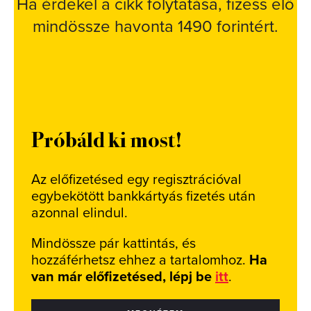
Ha érdekel a cikk folytatása, fizess elő
mindössze havonta 1490 forintért.
Próbáld ki most!
Az előfizetésed egy regisztrációval
egybekötött bankkártyás fizetés után
azonnal elindul.
Mindössze pár kattintás, és
hozzáférhetsz ehhez a tartalomhoz.
Ha
van már előfizetésed, lépj be
itt
.