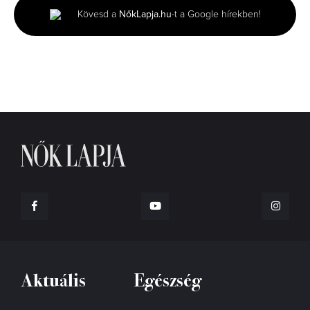
minutes,
Kövesd a
NőkLapja.hu
-t a Google hírekben!
33
seconds
Aktuális
Egészség