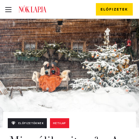
ELŐFIZETEK
ELŐFIZETŐKNEK
HETILAP