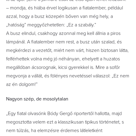
– mondja, és hiába érvel logikusan a fiatalember, például
azzal, hogy a busz közepén bőven van még hely, a
„hatóság” meggyőzhetetlen: „Ez a szabály.”
A busz elindul, csakhogy azonnal meg kell állnia a piros
lámpánál. A fiatalember nem rest, a busz után szalad, és
megkérdezi a vezetőt, miért nem várt, hiszen biztosan látta,
felférhettek volna még jó néhányan, ehelyett a huzatos
megállóban ácsorognak, kicsi gyerekkel is. Mire a sofőr
megvonja a vállát, és fölényes nevetéssel válaszol: „Ez nem
az én dolgom!”
Nagyon szép, de mosolytalan
„Egy fiatal olvasónk Bódy Gergő riportertől hallotta, majd
megosztotta velem ezt a klasszikusan tipikus történetet, s
nem túlzás, ha elemzésre érdemes látleletként