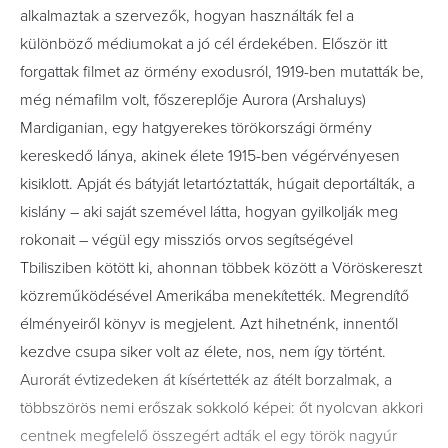
alkalmaztak a szervezők, hogyan használták fel a
különböző médiumokat a jó cél érdekében. Először itt
forgattak filmet az örmény exodusról, 1919-ben mutatták be,
még némafilm volt, főszereplője Aurora (Arshaluys)
Mardiganian, egy hatgyerekes törökországi örmény
kereskedő lánya, akinek élete 1915-ben végérvényesen
kisiklott. Apját és bátyját letartóztatták, húgait deportálták, a
kislány – aki saját szemével látta, hogyan gyilkolják meg
rokonait – végül egy missziós orvos segítségével
Tbilisziben kötött ki, ahonnan többek között a Vöröskereszt
közreműködésével Amerikába menekítették. Megrendítő
élményeiről könyv is megjelent. Azt hihetnénk, innentől
kezdve csupa siker volt az élete, nos, nem így történt.
Aurorát évtizedeken át kísértették az átélt borzalmak, a
többszörös nemi erőszak sokkoló képei: őt nyolcvan akkori
centnek megfelelő összegért adták el egy török nagyúr