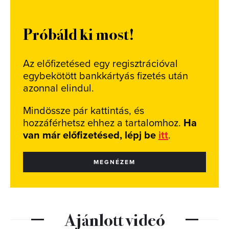
Próbáld ki most!
Az előfizetésed egy regisztrációval
egybekötött bankkártyás fizetés után
azonnal elindul.
Mindössze pár kattintás, és
hozzáférhetsz ehhez a tartalomhoz.
Ha
van már előfizetésed, lépj be
itt
.
MEGNÉZEM
Ajánlott videó