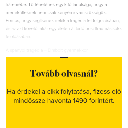
háremébe. Történetének egyik fő tanulsága, hogy a
menekülteknek nem csak kenyérre van szükségük.
Fontos, hogy segítsenek nekik a tragédia feldolgozásában,
és az azt követő, akár egy életen át tartó poszttraumás sokk
feloldásában.
A spanyol tragédia – Elrabolt gyermekkor
Tovább olvasnál?
Ha érdekel a cikk folytatása, fizess elő
mindössze havonta 1490 forintért.