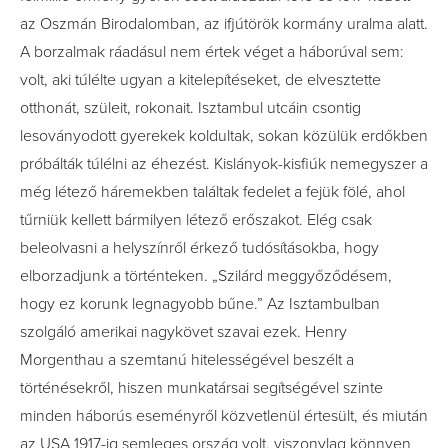
az Oszmán Birodalomban, az ifjútörök kormány uralma alatt.
A borzalmak ráadásul nem értek véget a háborúval sem:
volt, aki túlélte ugyan a kitelepítéseket, de elvesztette
otthonát, szüleit, rokonait. Isztambul utcáin csontig
lesoványodott gyerekek koldultak, sokan közülük erdőkben
próbálták túlélni az éhezést. Kislányok-kisfiúk nemegyszer a
még létező háremekben találtak fedelet a fejük fölé, ahol
tűrniük kellett bármilyen létező erőszakot. Elég csak
beleolvasni a helyszínről érkező tudósításokba, hogy
elborzadjunk a történteken. „Szilárd meggyőződésem,
hogy ez korunk legnagyobb bűne.” Az Isztambulban
szolgáló amerikai nagykövet szavai ezek. Henry
Morgenthau a szemtanú hitelességével beszélt a
történésekről, hiszen munkatársai segítségével szinte
minden háborús eseményről közvetlenül értesült, és miután
az USA 1917-ig semleges ország volt, viszonylag könnyen