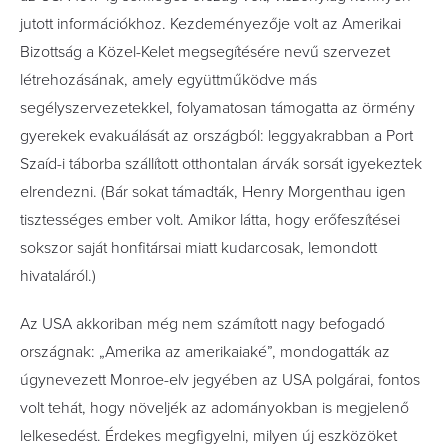
jutott információkhoz. Kezdeményezője volt az Amerikai
Bizottság a Közel-Kelet megsegítésére nevű szervezet
létrehozásának, amely együttműködve más
segélyszervezetekkel, folyamatosan támogatta az örmény
gyerekek evakuálását az országból: leggyakrabban a Port
Szaíd-i táborba szállított otthontalan árvák sorsát igyekeztek
elrendezni. (Bár sokat támadták, Henry Morgenthau igen
tisztességes ember volt. Amikor látta, hogy erőfeszítései
sokszor saját honfitársai miatt kudarcosak, lemondott
hivataláról.)
Az USA akkoriban még nem számított nagy befogadó
országnak: „Amerika az amerikaiaké”, mondogatták az
úgynevezett Monroe-elv jegyében az USA polgárai, fontos
volt tehát, hogy növeljék az adományokban is megjelenő
lelkesedést. Érdekes megfigyelni, milyen új eszközöket