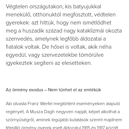
Végtelen országutakon, kis batyujukkal
menekülő, otthonuktól megfosztott, védtelen
gyerekek: azt hittük, hogy nem ismétlődhet
meg a huszadik század nagy kataklizmái okozta
szenvedés, amelynek legfőbb áldozatai a
fiatalok voltak. De hősei is voltak, akik néha
egyedül, vagy szervezetekbe tömörülve
igyekeztek segíteni az elesetteken.
Az örmény exodus – Nem tűnhet el az emlékük
Aki olvasta Franz Werfel megtörtént eseményeken alapuló
regényét, A Musza Dagh negyven napját, képet alkothat a
szörnyűségről, aminek legújabb kutatások szerint majdnem
félmillió örmény gyerek esett áldozatul 1915 és 1917 között