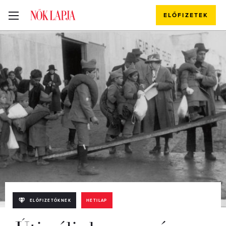
ELŐFIZETEK
ELŐFIZETŐKNEK
HETILAP