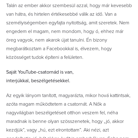
Talán az ember akkor szembesül azzal, hogy már kevesebb
van hátra, és hirtelen értékesebbé válik az idő. Van a
személyiségemben egyfajta nyitottság, amit szeretek. Nem
engedem el magam, nem mondom, hogy ó, ehhez már
öreg vagyok, nem akarok újat tanulni. Én bizony
megbarátkoztam a Facebookkal is, élvezem, hogy
közösséget tudok építeni a felületen.
Saját YouTube-csatornád is van,
interjúkkal,
beszélgetésekkel.
Az egyik lányom tanított, magyarázta, mikor hová kattintsak,
azóta magam működtetem a csatornát. A Nők a
nagyvilágban beszélgetéseit otthon veszem fel, néha
maradnak is benne olyan szösszenetek, hogy „jó, akkor
kezdjük”, vagy „hú, ezt elrontottam”. Aki nézi, azt