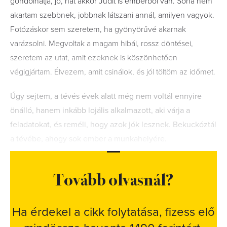
gondolhatja, jó, hát akkor Judit is emberből van. Soha nem
akartam szebbnek, jobbnak látszani annál, amilyen vagyok.
Fotózáskor sem szeretem, ha gyönyörűvé akarnak
varázsolni. Megvoltak a magam hibái, rossz döntései,
szeretem az utat, amit ezeknek is köszönhetően
végigjártam. Élvezem, amit csinálok, és jól töltöm az időmet.
Úgy sejtem, a tévés évek alatt még nem voltál ennyire
önálló, hanem inkább lojális alkalmazott, aki várja a
feladatokat, és reméli, hogy azok jók lesznek. Bekuckóztál
a tévébe, ahogy sok ember a munkahelyére.
Tovább olvasnál?
Ha érdekel a cikk folytatása, fizess elő