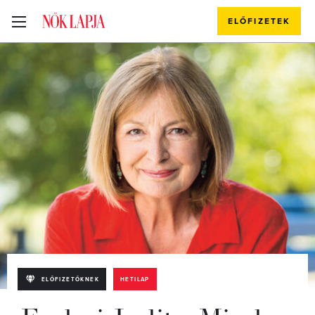
ELŐFIZETEK
ELŐFIZETŐKNEK
HETILAP