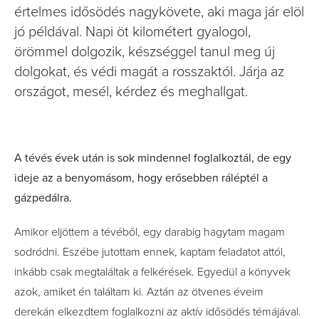
értelmes idősödés nagykövete, aki maga jár elöl
jó példával. Napi öt kilométert gyalogol,
örömmel dolgozik, készséggel tanul meg új
dolgokat, és védi magát a rosszaktól. Járja az
országot, mesél, kérdez és meghallgat.
A tévés évek után is sok mindennel foglalkoztál,
de egy
ideje az a benyomásom, hogy erősebben
ráléptél a
gázpedálra.
Amikor eljöttem a tévéből, egy darabig hagytam magam
sodródni. Eszébe jutottam ennek, kaptam feladatot attól,
inkább csak megtaláltak a felkérések. Egyedül a könyvek
azok, amiket én találtam ki. Aztán az ötvenes éveim
derekán elkezdtem foglalkozni az aktív idősödés témájával.