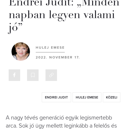
Endrei Judit: „Minden
napban legyen valami
jó”
HULEJ EMESE
2022. NOVEMBER 17.
ENDREI JUDIT
HULEJ EMESE
KÖZELI
A nagy tévés generáció egyik legismertebb
arca. Sok jó ügy mellett leginkább a felelős és