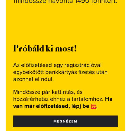
mindössze havonta 1490 forintért.
Próbáld ki most!
Az előfizetésed egy regisztrációval
egybekötött bankkártyás fizetés után
azonnal elindul.
Mindössze pár kattintás, és
hozzáférhetsz ehhez a tartalomhoz.
Ha
van már előfizetésed, lépj be
itt
.
MEGNÉZEM