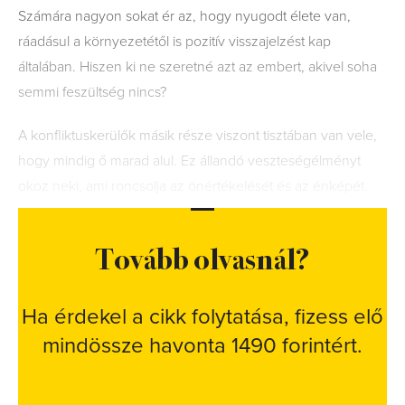
Számára nagyon sokat ér az, hogy nyugodt élete van,
ráadásul a környezetétől is pozitív visszajelzést kap
általában. Hiszen ki ne szeretné azt az embert, akivel soha
semmi feszültség nincs?
A konfliktuskerülők másik része viszont tisztában van vele,
hogy mindig ő marad alul. Ez állandó veszteségélményt
okoz neki, ami roncsolja az önértékelését és az énképét.
Tovább olvasnál?
Ha érdekel a cikk folytatása, fizess elő
mindössze havonta 1490 forintért.