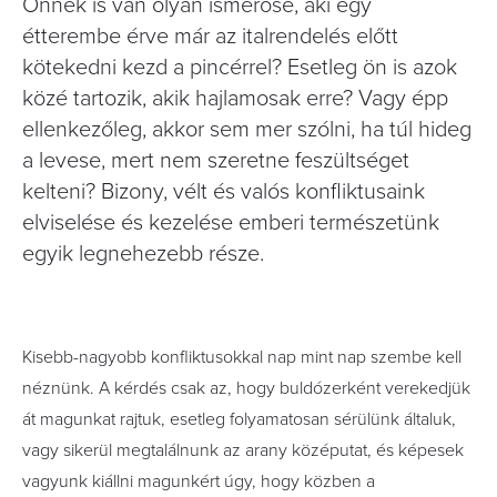
Önnek is van olyan ismerőse, aki egy
étterembe érve már az italrendelés előtt
kötekedni kezd a pincérrel? Esetleg ön is azok
közé tartozik, akik hajlamosak erre? Vagy épp
ellenkezőleg, akkor sem mer szólni, ha túl hideg
a levese, mert nem szeretne feszültséget
kelteni? Bizony, vélt és valós konfliktusaink
elviselése és kezelése emberi természetünk
egyik legnehezebb része.
Kisebb-nagyobb konfliktusokkal nap mint nap szembe kell
néznünk. A kérdés csak az, hogy buldózerként verekedjük
át magunkat rajtuk, esetleg folyamatosan sérülünk általuk,
vagy sikerül megtalálnunk az arany középutat, és képesek
vagyunk kiállni magunkért úgy, hogy közben a