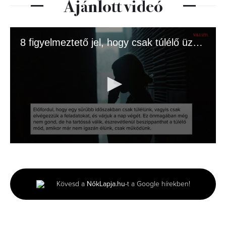
Ajánlott videó
8 figyelmeztető jel, hogy csak túlélő üzemmódban élsz
0
seconds
of
1
minute,
Kövesd a
NőkLapja.hu
-t a Google hírekben!
37
seconds