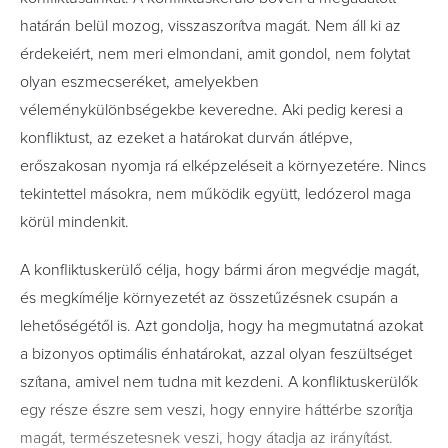
határán belül mozog, visszaszorítva magát. Nem áll ki az
érdekeiért, nem meri elmondani, amit gondol, nem folytat
olyan eszmecseréket, amelyekben
véleménykülönbségekbe keveredne. Aki pedig keresi a
konfliktust, az ezeket a határokat durván átlépve,
erőszakosan nyomja rá elképzeléseit a környezetére. Nincs
tekintettel másokra, nem működik együtt, ledózerol maga
körül mindenkit.
A konfliktuskerülő célja, hogy bármi áron megvédje magát,
és megkímélje környezetét az összetűzésnek csupán a
lehetőségétől is. Azt gondolja, hogy ha megmutatná azokat
a bizonyos optimális énhatárokat, azzal olyan feszültséget
szítana, amivel nem tudna mit kezdeni. A konfliktuskerülők
egy része észre sem veszi, hogy ennyire háttérbe szorítja
magát, természetesnek veszi, hogy átadja az irányítást.