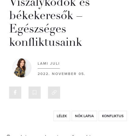
Viszálykodók és
békekeresők –
Egészséges
konfliktusaink
LAMI JULI
2022. NOVEMBER 05.
LÉLEK
NŐK LAPJA
KONFLIKTUS