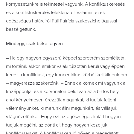
környezetünkre is tekintettel vagyunk. A konfliktuskeresés
és a konfliktuskerülés lélektanáról, valamint ezek
egészséges határairól Páli Patrícia szakpszichológussal
beszélgettünk.
Mindegy, csak béke legyen
– Ha egy nagyon egyszerű képpel szeretném szemléltetni,
mi történik akkor, amikor valaki túlzottan kerüli vagy éppen
keresi a konfliktust, egy koncentrikus körből kell kiindulnom
– magyarázza szakértőnk. – Ennek a körnek mi vagyunk a
középpontja, és a körvonalon belül van az a biztos hely,
ahol kényelmesen érezzük magunkat, ki tudjuk fejteni
véleményünket, ki merünk állni magunkért, és vállaljuk
világnézetünket. Hogy ezt az egészséges határt hogyan
tudjuk megélni, az dönti el, hogy hogyan kezeljük
konfliktusainkat. A konfliktuskerülő bőven a megadatott