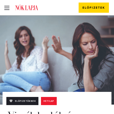
ELŐFIZETEK
ELŐFIZETŐKNEK
HETILAP