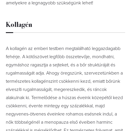
amelyekre a legnagyobb szükségünk lehet!
Kollagén
A kollagén az emberi testben megtalálható leggazdagabb
fehérje. A kötőszövet legfőbb összetevője, mondhatni,
egymáshoz ragasztja a sejteket, és a bőr struktúráját és
rugalmasságát adja. Ahogy öregszünk, szervezetünkben a
természetes kollagénszint csökkenni kezd, emiatt bőrünk
elveszíti rugalmasságát, megereszkedik, és ráncok
alakulnak ki. Termelődése a húszas éveink közepétől kezd
csökkenni, évente mintegy egy százalékkal, majd
negyvenes-ötvenes éveinkre rohamos esésnek indul, a
nők többségénél a menopauza első éveiben harminc
százalékkal is mérséklődhet. Ez természetes folyamat, amit