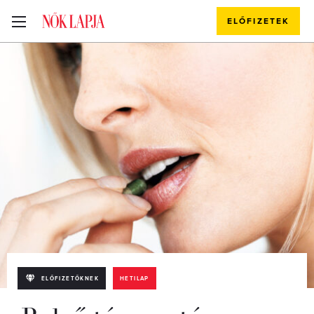
ELŐFIZETEK
ELŐFIZETŐKNEK
HETILAP