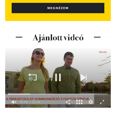
MEGNÉZEM
Ajánlott videó
00:01
02:06
0
seconds