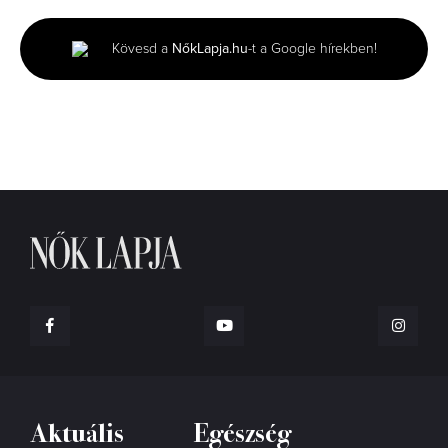
of
2
minutes,
Kövesd a
NőkLapja.hu
-t a Google hírekben!
6
seconds
Aktuális
Egészség