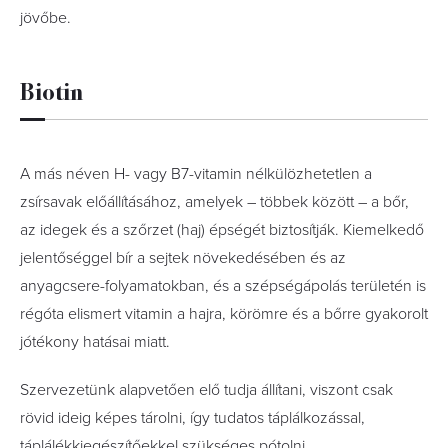
jövőbe.
Biotin
A más néven H- vagy B7-vitamin nélkülözhetetlen a
zsírsavak előállításához, amelyek – többek között – a bőr,
az idegek és a szőrzet (haj) épségét biztosítják. Kiemelkedő
jelentőséggel bír a sejtek növekedésében és az
anyagcsere-folyamatokban, és a szépségápolás területén is
régóta elismert vitamin a hajra, körömre és a bőrre gyakorolt
jótékony hatásai miatt.
Szervezetünk alapvetően elő tudja állítani, viszont csak
rövid ideig képes tárolni, így tudatos táplálkozással,
táplálékkiegészítőekkel szükséges pótolni.