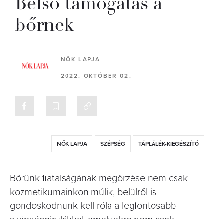
Belső támogatás a
bőrnek
NŐK LAPJA
2022. OKTÓBER 02.
NŐK LAPJA
SZÉPSÉG
TÁPLÁLÉK-KIEGÉSZÍTŐ
Bőrünk fiatalságának megőrzése nem csak
kozmetikumainkon múlik, belülről is
gondoskodnunk kell róla a legfontosabb