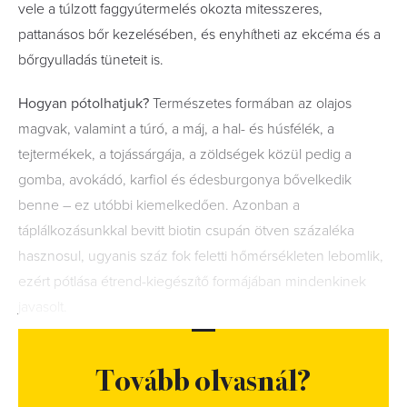
vele a túlzott faggyútermelés okozta mitesszeres,
pattanásos bőr kezelésében, és enyhítheti az ekcéma és a
bőrgyulladás tüneteit is.
Hogyan pótolhatjuk?
Természetes formában az olajos
magvak, valamint a túró, a máj, a hal- és húsfélék, a
tejtermékek, a tojássárgája, a zöldségek közül pedig a
gomba, avokádó, karfiol és édesburgonya bővelkedik
benne – ez utóbbi kiemelkedően. Azonban a
táplálkozásunkkal bevitt biotin csupán ötven százaléka
hasznosul, ugyanis száz fok feletti hőmérsékleten lebomlik,
ezért pótlása étrend-kiegészítő formájában mindenkinek
javasolt.
Tovább olvasnál?