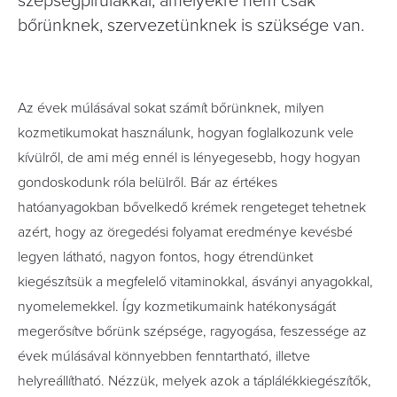
szépségpirulákkal, amelyekre nem csak
bőrünknek, szervezetünknek is szüksége van.
Az évek múlásával sokat számít bőrünknek, milyen
kozmetikumokat használunk, hogyan foglalkozunk vele
kívülről, de ami még ennél is lényegesebb, hogy hogyan
gondoskodunk róla belülről. Bár az értékes
hatóanyagokban bővelkedő krémek rengeteget tehetnek
azért, hogy az öregedési folyamat eredménye kevésbé
legyen látható, nagyon fontos, hogy étrendünket
kiegészítsük a megfelelő vitaminokkal, ásványi anyagokkal,
nyomelemekkel. Így kozmetikumaink hatékonyságát
megerősítve bőrünk szépsége, ragyogása, feszessége az
évek múlásával könnyebben fenntartható, illetve
helyreállítható. Nézzük, melyek azok a táplálékkiegészítők,