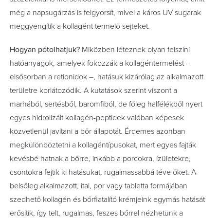
még a napsugárzás is felgyorsít, mivel a káros UV sugarak
meggyengítik a kollagént termelő sejteket.
Hogyan pótolhatjuk?
Miközben léteznek olyan felszíni
hatóanyagok, amelyek fokozzák a kollagéntermelést –
elsősorban a retionidok –, hatásuk kizárólag az alkalmazott
területre korlátozódik. A kutatások szerint viszont a
marhából, sertésből, baromfiból, de főleg halfélékből nyert
egyes hidrolizált kollagén-peptidek valóban képesek
közvetlenül javítani a bőr állapotát. Érdemes azonban
megkülönböztetni a kollagéntípusokat, mert egyes fajták
kevésbé hatnak a bőrre, inkább a porcokra, ízületekre,
csontokra fejtik ki hatásukat, rugalmassabbá téve őket. A
belsőleg alkalmazott, ital, por vagy tabletta formájában
szedhető kollagén és bőrfiatalító krémjeink egymás hatását
erősítik, így telt, rugalmas, feszes bőrrel nézhetünk a