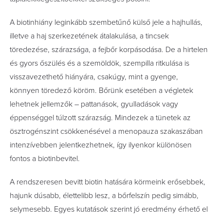
A biotinhiány leginkább szembetűnő külső jele a hajhullás,
illetve a haj szerkezetének átalakulása, a tincsek
töredezése, szárazsága, a fejbőr korpásodása. De a hirtelen
és gyors őszülés és a szemöldök, szempilla ritkulása is
visszavezethető hiányára, csakúgy, mint a gyenge,
könnyen töredező köröm. Bőrünk esetében a végletek
lehetnek jellemzők – pattanások, gyulladások vagy
éppenséggel túlzott szárazság. Mindezek a tünetek az
ösztrogénszint csökkenésével a menopauza szakaszában
intenzívebben jelentkezhetnek, így ilyenkor különösen
fontos a biotinbevitel.
A rendszeresen bevitt biotin hatására körmeink erősebbek,
hajunk dúsabb, élettelibb lesz, a bőrfelszín pedig simább,
selymesebb. Egyes kutatások szerint jó eredmény érhető el