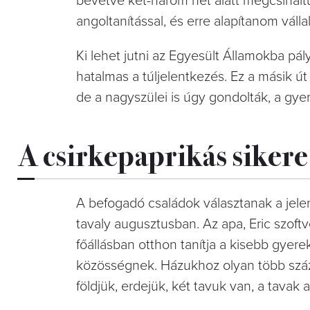
bevetve két-három hét alatt megcsinált
angoltanítással, és erre alapítanom válla
Ki lehet jutni az Egyesült Államokba pál
hatalmas a túljelentkezés. Ez a másik ú
de a nagyszülei is úgy gondolták, a gye
A csirkepaprikás sikere
A befogadó családok választanak a jelen
tavaly augusztusban. Az apa, Eric szoftv
főállásban otthon tanítja a kisebb gyer
közösségnek. Házukhoz olyan több száz 
földjük, erdejük, két tavuk van, a tavak 