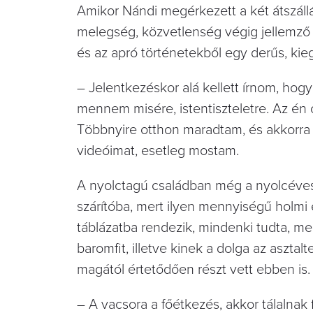
Amikor Nándi megérkezett a két átszállá
melegség, közvetlenség végig jellemző v
és az apró történetekből egy derűs, kie
– Jelentkezéskor alá kellett írnom, hogy
mennem misére, istentiszteletre. Az én 
Többnyire otthon maradtam, és akkorra 
videóimat, esetleg mostam.
A nyolctagú családban még a nyolcéves 
szárítóba, mert ilyen mennyiségű holmi
táblázatba rendezik, mindenki tudta, mel
baromfit, illetve kinek a dolga az aszta
magától értetődően részt vett ebben is.
– A vacsora a főétkezés, akkor tálalnak 