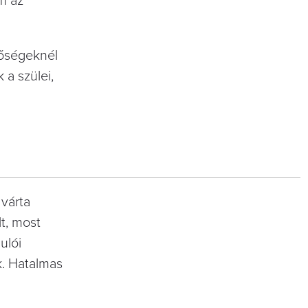
m az
etőségeknél
 a szülei,
 várta
lt, most
ulói
k. Hatalmas