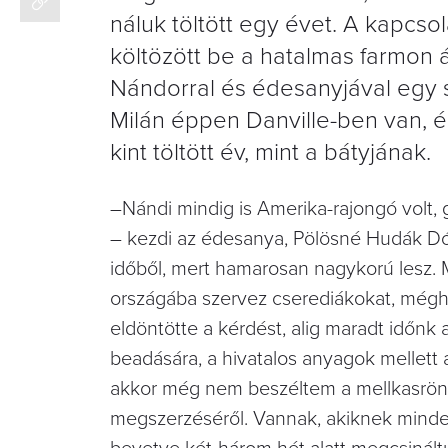
náluk töltött egy évet. A kapcsol
költözött be a hatalmas farmon á
Nándorral és édesanyjával egy s
Milán éppen Danville-ben van, és
kint töltött év, mint a bátyjának.
–Nándi mindig is Amerika-rajongó volt, 
– kezdi az édesanya, Pölösné Hudák Dóra
időből, mert hamarosan nagykorú lesz. 
országába szervez cserediákokat, mégho
eldöntötte a kérdést, alig maradt időn
beadására, a hivatalos anyagok mellett a
akkor még nem beszéltem a mellkasröntg
megszerzéséről. Vannak, akiknek mindezt