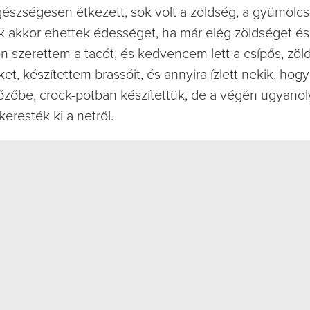
észségesen étkezett, sok volt a zöldség, a gyümölcs
ek akkor ehettek édességet, ha már elég zöldséget és
 szerettem a tacót, és kedvencem lett a csípős, zöld
 készítettem brassóit, és annyira ízlett nekik, hogy 
 főzőbe, crock-potban készítettük, de a végén ugyanol
eresték ki a netről.