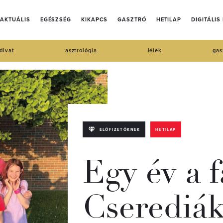
AKTUÁLIS
EGÉSZSÉG
KIKAPCS
GASZTRÓ
HETILAP
DIGITÁLIS
divat
asztrológia
lélek
gas
ELŐFIZETŐKNEK
HETILAP
Egy év a 
Cserediá