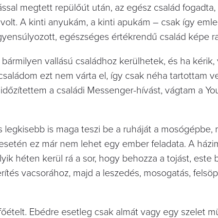
ssal megtett repülőút után, az egész család fogadta,
olt. A kinti anyukám, a kinti apukám – csak így emle
gyensúlyozott, egészséges értékrendű család képe raj
 bármilyen vallású családhoz kerülhetek, és ha kérik, 
családom ezt nem várta el, így csak néha tartottam ve
időzítettem a családi Messenger-hívást, vágtam a Yo
legkisebb is maga teszi be a ruháját a mosógépbe, 
 esetén ez már nem lehet egy ember feladata. A házi
yik héten kerül rá a sor, hogy behozza a tojást, este 
lterítés vacsorához, majd a leszedés, mosogatás, felsö
főételt. Ebédre esetleg csak almát vagy egy szelet mü