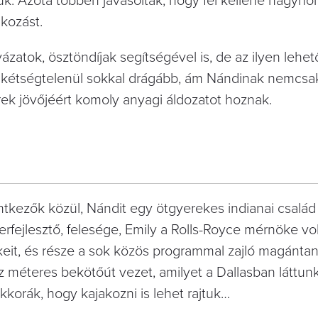
uk. Azóta többen javasolták, hogy fel kellene hagyno
lkozást.
yázatok, ösztöndíjak segítségével is, de az ilyen leh
t kétségtelenül sokkal drágább, ám Nándinak nemcsak
rek jövőjéért komoly anyagi áldozatot hoznak.
tkezők közül, Nándit egy ötgyerekes indianai család
erfejlesztő, felesége, Emily a Rolls-Royce mérnöke vo
ekeit, és része a sok közös programmal zajló magántan
méteres bekötőút vezet, amilyet a Dallasban láttun
akkorák, hogy kajakozni is lehet rajtuk…