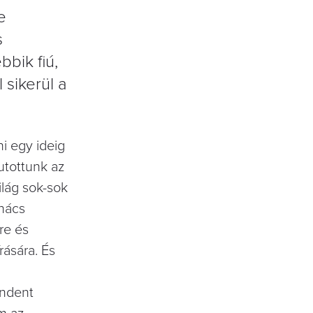
e
s
bik fiú,
 sikerül a
ni egy ideig
utottunk az
ilág sok-sok
anács
re és
rására. És
indent