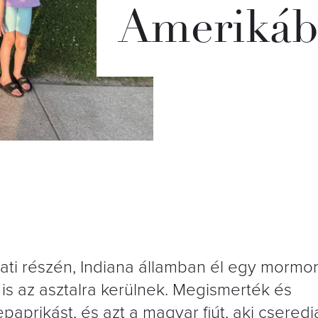
Ameriká
ti részén, Indiana államban él egy mormon
is az asztalra kerülnek. Megismerték és
paprikást, és azt a magyar fiút, aki csered