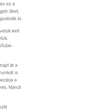
 és ez a
geti őket,
zolódik ki.
velük kell
lük.
uTube-
majd át a
munkát is
bezárja a
prés. Nándi
zlit