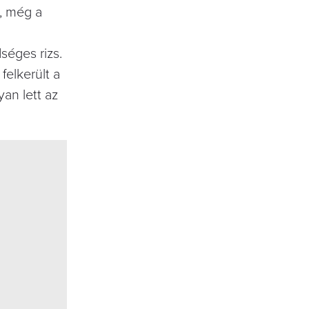
, még a
séges rizs.
felkerült a
yan lett az