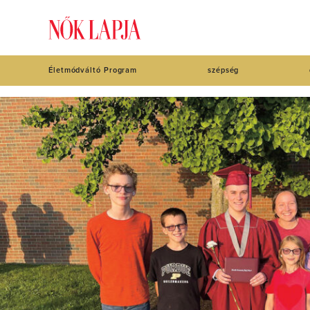
Életmódváltó Program
szépség