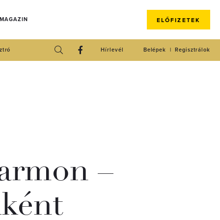
 MAGAZIN
ELŐFIZETEK
ztró
Hírlevél
Belépek
Regisztrálok
farmon –
kként