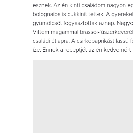
esznek. Az én kinti családom nagyon eg
bolognaiba is cukkinit tettek. A gyerek
gyümölcsöt fogyasztottak aznap. Nagyon
Vittem magammal brassói-fűszerkeveréket,
családi étlapra. A csirkepaprikást lassú
íze. Ennek a receptjét az én kedvemért k