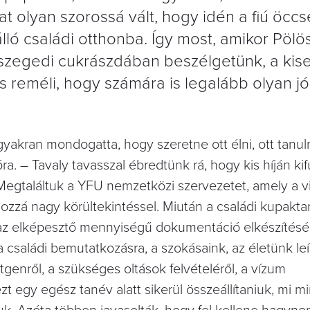
at olyan szorossá vált, hogy idén a fiú öccs
lló családi otthonba. Így most, amikor Pölö
zegedi cukrászdában beszélgetünk, a kiseb
 reméli, hogy számára is legalább olyan jól
gyakran mondogatta, hogy szeretne ott élni, ott tanul
. – Tavaly tavasszal ébredtünk rá, hogy kis híján kif
Megtaláltuk a YFU nemzetközi szervezetet, amely a v
zzá nagy körültekintéssel. Miután a családi kupakt
k az elképesztő mennyiségű dokumentáció elkészítésé
 családi bemutatkozásra, a szokásaink, az életünk leí
enről, a szükséges oltások felvételéről, a vízum
 egy egész tanév alatt sikerül összeállítaniuk, mi m