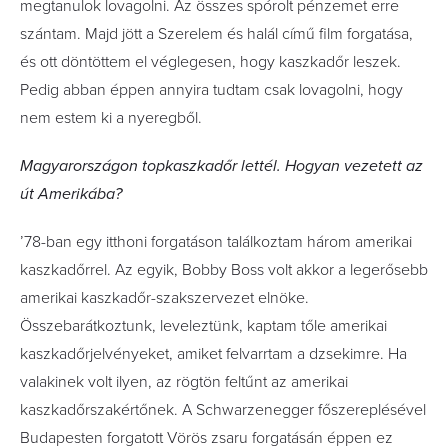
megtanulok lovagolni. Az összes spórolt pénzemet erre
szántam. Majd jött a Szerelem és halál című film forgatása,
és ott döntöttem el véglegesen, hogy kaszkadőr leszek.
Pedig abban éppen annyira tudtam csak lovagolni, hogy
nem estem ki a nyeregből.
Magyarországon topkaszkadőr lettél. Hogyan vezetett az
út Ameriká
ba?
’78-ban egy itthoni forgatáson találkoztam három amerikai
kaszkadőrrel. Az egyik, Bobby Boss volt akkor a legerősebb
amerikai kaszkadőr-szakszervezet elnöke.
Összebarátkoztunk, leveleztünk, kaptam tőle amerikai
kaszkadőrjelvényeket, amiket felvarrtam a dzsekimre. Ha
valakinek volt ilyen, az rögtön feltűnt az amerikai
kaszkadőrszakértőnek. A Schwarzenegger főszereplésével
Budapesten forgatott Vörös zsaru forgatásán éppen ez