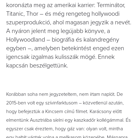
koronázta meg az amerikai karrier: Terminátor,
Titanic, Thor – és még rengeteg hollywoodi
szuperprodukció, ahol magasan jegyzik a nevét.
A nyáron jelent meg legújabb könyve, a
Hollywoodland – biográfia és kalandregény
egyben –, amelyben betekintést enged ezen
igencsak izgalmas kulisszák mögé. Ennek
kapcsán beszélgettünk.
Korábban soha nem jegyzeteltem, nem írtam naplót. De
2015-ben volt egy szívinfarktusom – közvetlenül azután,
hogy befejeztük a Kincsem című filmet. Karácsony előtt
elmentünk Ausztriába síelni egy kaszkadőr kollégámmal. És
egyszer csak éreztem, hogy gáz van: olyan volt, mintha
egy baltát vágtak volna a mellkasom közepébe. Másnapra