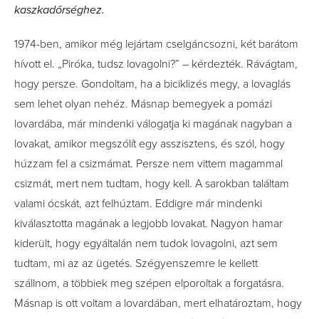
kaszkadőrséghez.
1974-ben, amikor még lejártam cselgáncsozni, két barátom
hívott el. „Piróka, tudsz lovagolni?” – kérdezték. Rávágtam,
hogy persze. Gondoltam, ha a biciklizés megy, a lovaglás
sem lehet olyan nehéz. Másnap bemegyek a pomázi
lovardába, már mindenki válogatja ki magának nagyban a
lovakat, amikor megszólít egy asszisztens, és szól, hogy
húzzam fel a csizmámat. Persze nem vittem magammal
csizmát, mert nem tudtam, hogy kell. A sarokban találtam
valami ócskát, azt felhúztam. Eddigre már mindenki
kiválasztotta magának a legjobb lovakat. Nagyon hamar
kiderült, hogy egyáltalán nem tudok lovagolni, azt sem
tudtam, mi az az ügetés. Szégyenszemre le kellett
szállnom, a többiek meg szépen elporoltak a forgatásra.
Másnap is ott voltam a lovardában, mert elhatároztam, hogy