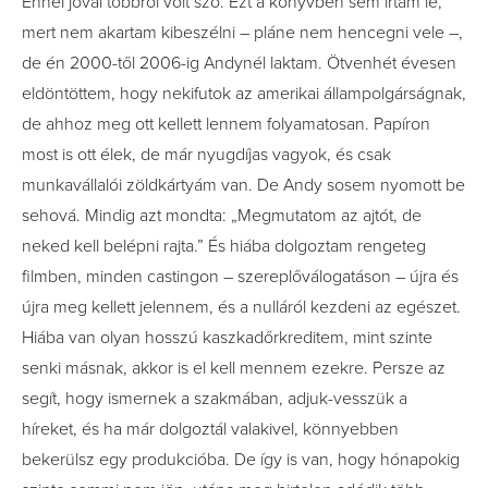
Ennél jóval többről volt szó. Ezt a könyvben sem írtam le,
mert nem akartam kibeszélni – pláne nem hencegni vele –,
de én 2000-től 2006-ig Andynél laktam. Ötvenhét évesen
eldöntöttem, hogy nekifutok az amerikai állampolgárságnak,
de ahhoz meg ott kellett lennem folyamatosan. Papíron
most is ott élek, de már nyugdíjas vagyok, és csak
munkavállalói zöldkártyám van. De Andy sosem nyomott be
sehová. Mindig azt mondta: „Megmutatom az ajtót, de
neked kell belépni rajta.” És hiába dolgoztam rengeteg
filmben, minden castingon – szereplőválogatáson – újra és
újra meg kellett jelennem, és a nulláról kezdeni az egészet.
Hiába van olyan hosszú kaszkadőrkreditem, mint szinte
senki másnak, akkor is el kell mennem ezekre. Persze az
segít, hogy ismernek a szakmában, adjuk-vesszük a
híreket, és ha már dolgoztál valakivel, könnyebben
bekerülsz egy produkcióba. De így is van, hogy hónapokig