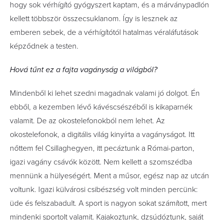
hogy sok vérhígító gyógyszert kaptam, és a márványpadlón
kellett többször összecsuklanom. Így is lesznek az
emberen sebek, de a vérhígítótól hatalmas véraláfutások
képződnek a testen.
Hová tűnt ez a fajta vagányság a világbó
l?
Mindenből ki lehet szedni magadnak valami jó dolgot. Én
ebből, a kezemben lévő kávéscsészéből is kikaparnék
valamit. De az okostelefonokból nem lehet. Az
okostelefonok, a digitális világ kinyírta a vagányságot. Itt
nőttem fel Csillaghegyen, itt pecáztunk a Római-parton,
igazi vagány csávók között. Nem kellett a szomszédba
mennünk a hülyeségért. Ment a műsor, egész nap az utcán
voltunk. Igazi külvárosi csibészség volt minden percünk:
üde és felszabadult. A sport is nagyon sokat számított, mert
mindenki sportolt valamit. Kajakoztunk, dzsúdóztunk, saját