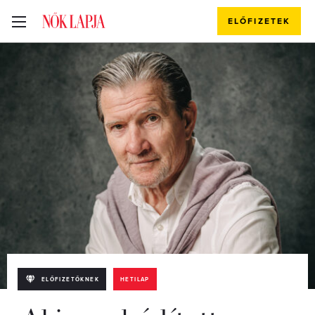
ELŐFIZETEK
ELŐFIZETŐKNEK
HETILAP