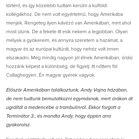
történt, és így közelebb tudtam kerülni a külföldi
kollégákhoz. De nem volt egyértelmű, hogy Amerikába
menjek. Rengeteg ilyen kávézó van Amerikában, mint ahol
most ülünk. De a fekete itt esik nekem a legjobban. Olyan
mélyek a gyökereim, és annyira szeretem a hazámat, a
magyar és az európai kultúrát, hogy nehéz volt innen
elszakadni. Még mindig nagyon jól élnek Amerikában, óriási
hozzánk képest a különbség, de figyelj: itt nőttem föl
Csillaghegyen. Én magyar gyerek vagyok.
Először Amerikában találkoztunk, Andy Vajna házában,
de nem tudtunk bemutatkozni egymásnak, mert órákon át
ugráltál a medencébe a trambulinról. Ekkor forgott a
Terminátor 3., és mondta Andy, hogy éppen arra
gyakorolsz.