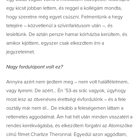
egy kicsit jobban lettem, és reggel a kollégám mondta,
hogy szeretne még egyet csúszni. Felmentünk a hegy
tetejére – közvetlenül a szívinfarktusom után –, és
lesíeltünk. De aztán persze hamar kórházba kerültem, és
amikor kijöttem, egyszer csak elkezdtem írni a
jegyzeteimet.
Nagy fordulópont volt ez?
Annyira azért nem ijedtem meg – nem volt halálfélelmem,
vagy ilyesmi. De azért… Én ’53-as srác vagyok, úgyhogy
most lesz az ötvenéves érettségi évfordulónk – és a fele
osztály már nem él… De inkább a feleségemen láttam a
rettenetes aggodalmat. Ám hat hét után minden visszatért a
rendes kerékvágásba, és elkezdtem forgatni az Atomszőke
című filmet Charlize Theronnal. Egyedül azon aggódtam,