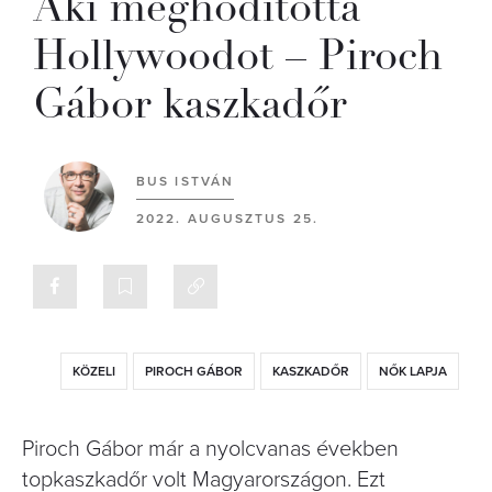
Aki meghódította
Hollywoodot – Piroch
Gábor kaszkadőr
BUS ISTVÁN
2022. AUGUSZTUS 25.
KÖZELI
PIROCH GÁBOR
KASZKADŐR
NŐK LAPJA
Piroch Gábor már a nyolcvanas években
topkaszkadőr volt Magyarországon. Ezt