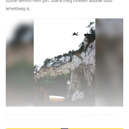
szinte semmi nem jön, utána meg hirtelen adódik több
lehetőség is.
Ausztria, 1991, Winnetou Színház – Gábor egy gonosz bandita
dublőreként veti magát a mélybe