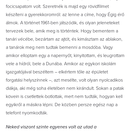
focicsapatom volt. Szeretnék is majd egy rövidfilmet
készíteni a gyerekkoromról: az lenne a címe, hogy Égig érő
álmok. A történet 1961-ben játszódik, és olyan jeleneteket
tervezek bele, amik meg is történtek. Hogy bementem a
tanári vécébe, bezártam az ajtót, és kimásztam az ablakon,
a tanárok meg nem tudtak bemenni a mosdóba. Vagy
amikor elloptam egy a napernyőt, kinyitottam, és leugrottam
vele a hídról, bele a Dunába. Amikor az egykori iskolám
igazgatójával beszéltem – elkértem tőle az épületet
forgatási helyszínnek –, azt mesélte, volt olyan nyolcadikos
diákja, aki még soha életében nem kirándult. Sokan a patak
kövein is csetlettek-botlottak, mert nem tudták, hogyan kell
egyikről a másikra lépni. De közben persze egész nap a
telefont nyomkodták.
Neked viszont szinte egyenes volt az utad a