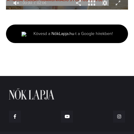
00:01
02:06
0
seconds
of
2
minutes,
Kövesd a
NőkLapja.hu
-t a Google hírekben!
6
seconds