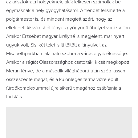
az arisztokrata hölgyeknek, akik lelkesen számoltak be
egymásnak a hely gyógyhatásáról. A trendet felismerte a
polgármester is, és mindent megtett azért, hogy az
elfeledett kisvárosból fényes gyógyüdülőhelyet varázsoljon.
Amikor Erzsébet magyar királyné is megjelent, már nyert
ügyük volt, Sisi két telet is itt töltött a lányaival, az
Elisabethparkban található szobra a város egyik ékessége.
Amikor a régiót Olaszországhoz csatolták, kicsit megkopott
Meran fénye, de a második világháború után szép lassan
összeszedte magát, és a különleges termálvízre épült
fürdőkomplexummal újra sikerült magához csábítania a
turistákat.