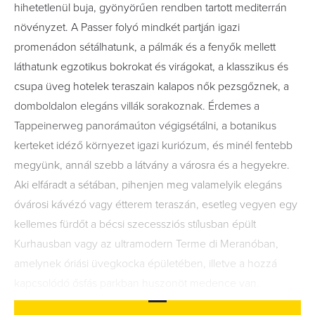
hihetetlenül buja, gyönyörűen rendben tartott mediterrán
növényzet. A Passer folyó mindkét partján igazi
promenádon sétálhatunk, a pálmák és a fenyők mellett
láthatunk egzotikus bokrokat és virágokat, a klasszikus és
csupa üveg hotelek teraszain kalapos nők pezsgőznek, a
domboldalon elegáns villák sorakoznak. Érdemes a
Tappeinerweg panorámaúton végigsétálni, a botanikus
kerteket idéző környezet igazi kuriózum, és minél fentebb
megyünk, annál szebb a látvány a városra és a hegyekre.
Aki elfáradt a sétában, pihenjen meg valamelyik elegáns
óvárosi kávézó vagy étterem teraszán, esetleg vegyen egy
kellemes fürdőt a bécsi szecessziós stílusban épült
Kurhausban vagy az ultramodern Terme di Meranóban,
amelynek óriási üvegkocka épületében, illetve a hozzá
kapcsolódó ősfás parkban huszonöt medence van.