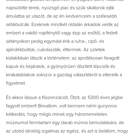
napsütötte terek, nyüzsgő piac és szűk sikátorok ejtik
ámulatba az utazót, de az én kedvenceim a szélesebb
sétálóutcák. Ezeknek mindkét oldalán árkádok védik az
embert a vakító napfénytől vagy épp az esőtől, a fedett
sétányokon pedig egymást érik a ruha-, cipő- és
ajándékboltok, cukrászdák, éttermek. Az üzletek
kialakításán látszik a történelem: az aprólékosan faragott
kapuk és bejáratok, a gyönyörűen díszített lépcsők és
kirakatablakok sokszor a gazdag választékról is elterelik a
figyelmet.
És akkor lássuk a főszenzációt, Ötzit, az 5300 éves jégbe
fagyott embert! Bevallom, volt bennem némi gunyoros
kétkedés, hogy mégis minek egy háromemeletes
múzeumot fenntartani egy darab múmia bemutatására, de
az utolsó tárolóig izgalmas az egész, és azt is belátom, hogy