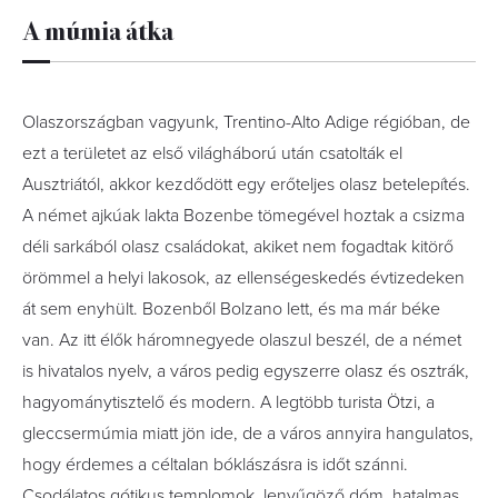
A múmia átka
Olaszországban vagyunk, Trentino-Alto Adige régióban, de
ezt a területet az első világháború után csatolták el
Ausztriától, akkor kezdődött egy erőteljes olasz betelepítés.
A német ajkúak lakta Bozenbe tömegével hoztak a csizma
déli sarkából olasz családokat, akiket nem fogadtak kitörő
örömmel a helyi lakosok, az ellenségeskedés évtizedeken
át sem enyhült. Bozenből Bolzano lett, és ma már béke
van. Az itt élők háromnegyede olaszul beszél, de a német
is hivatalos nyelv, a város pedig egyszerre olasz és osztrák,
hagyománytisztelő és modern. A legtöbb turista Ötzi, a
gleccsermúmia miatt jön ide, de a város annyira hangulatos,
hogy érdemes a céltalan bóklászásra is időt szánni.
Csodálatos gótikus templomok, lenyűgöző dóm, hatalmas