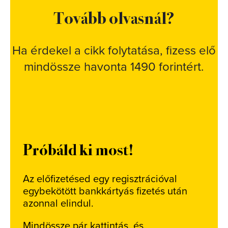
Tovább olvasnál?
Ha érdekel a cikk folytatása, fizess elő
mindössze havonta 1490 forintért.
Próbáld ki most!
Az előfizetésed egy regisztrációval
egybekötött bankkártyás fizetés után
azonnal elindul.
Mindössze pár kattintás, és