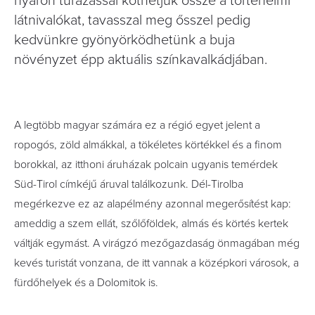
nyáron túrázással köthetjük össze a történelmi
látnivalókat, tavasszal meg ősszel pedig
kedvünkre gyönyörködhetünk a buja
növényzet épp aktuális színkavalkádjában.
A legtöbb magyar számára ez a régió egyet jelent a
ropogós, zöld almákkal, a tökéletes körtékkel és a finom
borokkal, az itthoni áruházak polcain ugyanis temérdek
Süd-Tirol címkéjű áruval találkozunk. Dél-Tirolba
megérkezve ez az alapélmény azonnal megerősítést kap:
ameddig a szem ellát, szőlőföldek, almás és körtés kertek
váltják egymást. A virágzó mezőgazdaság önmagában még
kevés turistát vonzana, de itt vannak a középkori városok, a
fürdőhelyek és a Dolomitok is.