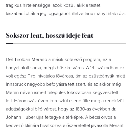
tragikus hirtelenséggel azok közül, akik a testet
kiszabadították a jég fogságából, illetve tanulmányt írtak róla.
Sokszor lent, hosszú ideje fent
Dél-Tirolban Merano a másik kötelező program, ez a
hányattatott sorsú, mégis büszke város. A 14. században ez
volt egész Tirol hivatalos fővárosa, ám az ezüstbányák miatt
Innsbruck nagyobb befolyásra tett szert, és az akkor még
Meran néven ismert település fokozatosan kegyvesztett
lett. Háromszáz éven keresztül csend ülte meg a rendkívüli
adottságokkal bíró várost, hogy az 1830-as években dr.
Johann Huber újra feltegye a térképre. A bécsi orvos a
kedvező klímára hivatkozva előszeretettel javasolta Merant