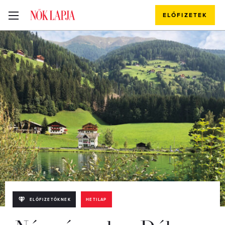
ELŐFIZETEK
ELŐFIZETŐKNEK
HETILAP