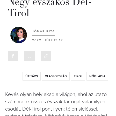
Négy évszakos Dél-
Tirol
JÓNAP RITA
2022. JÚLIUS 17.
ÚTITÁRS
OLASZORSZÁG
TIROL
NŐK LAPJA
Kevés olyan hely akad a világon, ahol az utazó
számára az összes évszak tartogat valamilyen
csodát. Dél-Tirol pont ilyen: télen síeléssel,