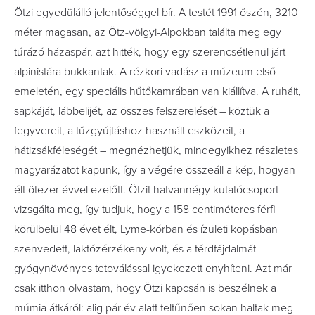
Ötzi egyedülálló jelentőséggel bír. A testét 1991 őszén, 3210
méter magasan, az Ötz-völgyi-Alpokban találta meg egy
túrázó házaspár, azt hitték, hogy egy szerencsétlenül járt
alpinistára bukkantak. A rézkori vadász a múzeum első
emeletén, egy speciális hűtőkamrában van kiállítva. A ruháit,
sapkáját, lábbelijét, az összes felszerelését – köztük a
fegyvereit, a tűzgyújtáshoz használt eszközeit, a
hátizsákféleségét – megnézhetjük, mindegyikhez részletes
magyarázatot kapunk, így a végére összeáll a kép, hogyan
élt ötezer évvel ezelőtt. Ötzit hatvannégy kutatócsoport
vizsgálta meg, így tudjuk, hogy a 158 centiméteres férfi
körülbelül 48 évet élt, Lyme-kórban és ízületi kopásban
szenvedett, laktózérzékeny volt, és a térdfájdalmát
gyógynövényes tetoválással igyekezett enyhíteni. Azt már
csak itthon olvastam, hogy Ötzi kapcsán is beszélnek a
múmia átkáról: alig pár év alatt feltűnően sokan haltak meg