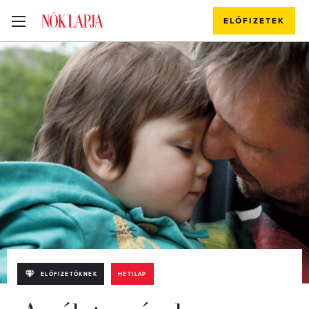
ELŐFIZETEK
ELŐFIZETŐKNEK
HETILAP