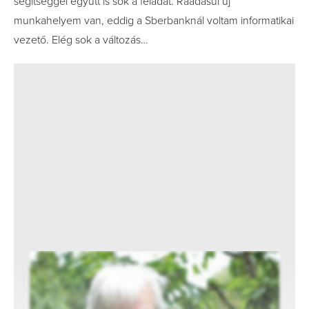
segítséggel együtt is sok a feladat. Ráadásul új
munkahelyem van, eddig a Sberbanknál voltam informatikai
vezető. Elég sok a változás…