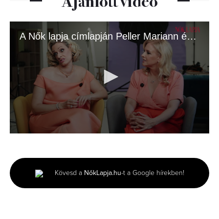
A Nők lapja címlapján Peller Mariann és Anna!
0
seconds
of
2
minutes,
Kövesd a
NőkLapja.hu
-t a Google hírekben!
8
seconds