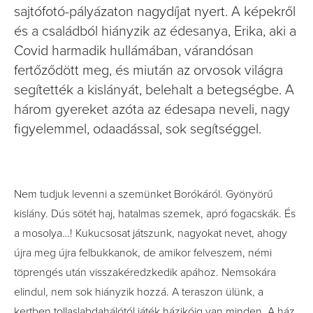
sajtófotó-pályázaton nagydíjat nyert. A képekről
és a családból hiányzik az édesanya, Erika, aki a
Covid harmadik hullámában, várandósan
fertőződött meg, és miután az orvosok világra
segítették a kislányát, belehalt a betegségbe. A
három gyereket azóta az édesapa neveli, nagy
figyelemmel, odaadással, sok segítséggel.
Nem tudjuk levenni a szemünket Borókáról. Gyönyörű
kislány. Dús sötét haj, hatalmas szemek, apró fogacskák. És
a mosolya…! Kukucsosat játszunk, nagyokat nevet, ahogy
újra meg újra felbukkanok, de amikor felveszem, némi
töprengés után visszakéredzkedik apához. Nemsokára
elindul, nem sok hiányzik hozzá. A teraszon ülünk, a
kertben tollaslabdahálótól játék házikóig van minden. A ház