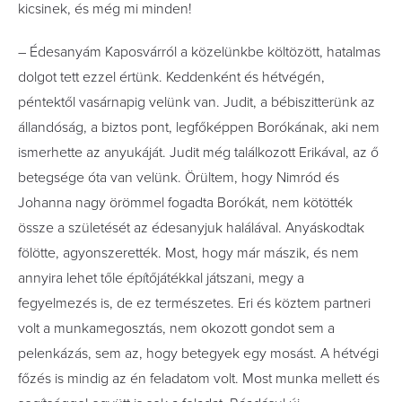
kicsinek, és még mi minden!
– Édesanyám Kaposvárról a közelünkbe költözött, hatalmas
dolgot tett ezzel értünk. Keddenként és hétvégén,
péntektől vasárnapig velünk van. Judit, a bébiszitterünk az
állandóság, a biztos pont, legfőképpen Borókának, aki nem
ismerhette az anyukáját. Judit még találkozott Erikával, az ő
betegsége óta van velünk. Örültem, hogy Nimród és
Johanna nagy örömmel fogadta Borókát, nem kötötték
össze a születését az édesanyjuk halálával. Anyáskodtak
fölötte, agyonszerették. Most, hogy már mászik, és nem
annyira lehet tőle építőjátékkal játszani, megy a
fegyelmezés is, de ez természetes. Eri és köztem partneri
volt a munkamegosztás, nem okozott gondot sem a
pelenkázás, sem az, hogy betegyek egy mosást. A hétvégi
főzés is mindig az én feladatom volt. Most munka mellett és