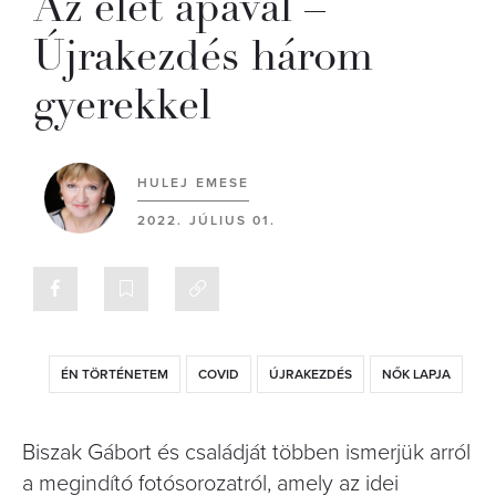
Az élet apával –
Újrakezdés három
gyerekkel
HULEJ EMESE
2022. JÚLIUS 01.
ÉN TÖRTÉNETEM
COVID
ÚJRAKEZDÉS
NŐK LAPJA
Biszak Gábort és családját többen ismerjük arról
a megindító fotósorozatról, amely az idei