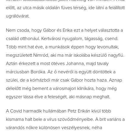
előtt, az utca másik oldalán füves térség, ide látni a felállított
ugrálóvárat.
Nem csoda, hogy Gábor és Erika ezt a helyet választotta a
család otthonául. Kertvárosi nyugalom, tágasság, csend.
Több mint hat éve, a munkások éppen hogy levonultak,
megszületett Nimród, aki ma már iskolába készülő nagyfiú.
Aztán érkezett a most ötéves Johanna, majd tavaly
márciusban Boróka. Az ő nevéről is együtt döntöttek a
szülei, de a kórházból már csak Gábor hozta haza. Aznap
délelőtt még bement a városmajori klinikára, hogy még
egyszer lássa élve a feleségét, aki másnap meghalt.
A Covid harmadik hullámában Petz Erikán kívül több
kismama halt bele a vírus szövődményeibe. A brit variáns a
várandós nőkre különösen veszélyesnek, néha