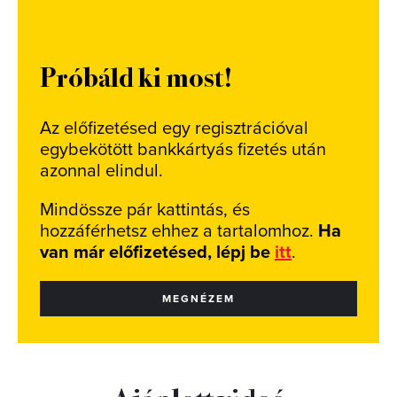
Próbáld ki most!
Az előfizetésed egy regisztrációval
egybekötött bankkártyás fizetés után
azonnal elindul.
Mindössze pár kattintás, és
hozzáférhetsz ehhez a tartalomhoz.
Ha
van már előfizetésed, lépj be
itt
.
MEGNÉZEM
Ajánlott videó