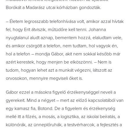
Borókát a Madarász utcai kórházban gondozták.
– Életem legrosszabb telefonhívása volt, amikor azzal hívtak
fel, hogy Erit átviszik, műtüdőre kell tenni. Johanna
nyugtalanul aludt aznap, bementem hozzá, elaludtam vele,
és amikor csörgött a telefon, nem tudtam, hol vagyok én,
hol a telefon – mondja Gábor, akit nem sokkal később már
azért kerestek, hogy menjen be elköszönni. – Nem is
tudom, hogyan lehet azt a munkát végezni, látszott az
orvosokon, mennyire megviseli őket is.
Gábor ezzel a másokra figyelő érzékenységgel neveli a
gyerekeit. Mind a négyet – mert az előző kapcsolatából van
egy kamasz fia, Botond. De a figyelem és érzékenység
mellé itt a főzés, a mosás, a logisztika, az iskolai beíratás, a
különórák, az ünneplőruhák, a testvérharcok, a fejlesztés a