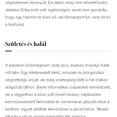
végzetesnek bizonyult. Ezt akkor még nem lehetett tudni,
ráadásul Erika erős volt, egészséges, senki sem gondolta,
hogy egy harmincöt éves nő, aki félmaratont fut, nem éli túl
a fertőzést.
Születés és halál
A képeken különlegesen szép arcú, kedves mosolyú fiatal
nőt látni. Egy kiteljesedett életű, műszaki és közgazdász
végzettségű anyát, aki még a betegség előtt is hat órában
dolgozott otthon. Banki informatikai csapatokat menedzselt,
de a reggelihez is kész volt mesét olvasni, napközben
kézműveskedett Nimróddal és Johannával, játszott velük a
kertben, együtt sétáltak teknőclesre a péceli tóhoz. Miután
elkapta a vírust, egyre gyengébb lett, március