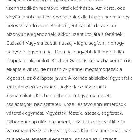
tizenhetedikén mentővel vitték kórházba. Azt kérte, oda
vigyék, ahol a szülészorvosa dolgozik, hiszen harmincegy
hetes várandós volt. Bent oxigént kapott, de az sem
bizonyult elegendőnek, akkor üzent utoljára a férjének:
Császár! Vagyis a babát muszáj világra segíteni, nehogy
nagyobb legyen a baj. De a baj nagyobb lett, mert Erika
állapota csak romlott. Közben Gábor is kórházba került, ő is
elkapta a vírust, de miután oxigénnel megtámogatták a
légzését, az ő állapota javult. A kórház ablakából figyelt fel a
lent várakozó sokaságra. Akkor kezdték oltani a
kismamákat… Közben otthon a két gyerek mellett
családtagok, bébiszitterek, közeli és távolabbi ismerősök
váltották egymást. Vigyáztak, főztek, altattak, segítettek.
Gábor pár nap után hazament, Erikát át kellett szállítani a
Városmajori Szív- és Érgyógyászati Klinikára, mert már csak
műtüdővel lehetett lélegeztetni. Közben az újszülött