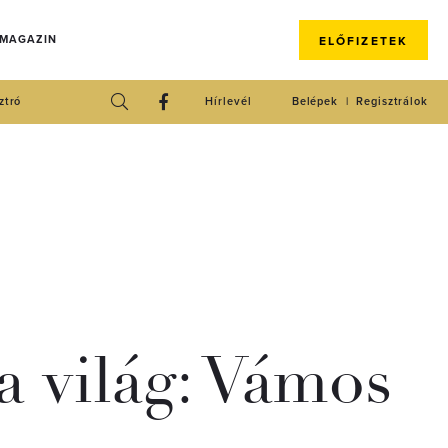
 MAGAZIN
ELŐFIZETEK
ztró
Hírlevél
Belépek
Regisztrálok
a világ: Vámos