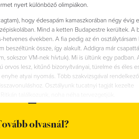
érmet nyert különböző olimpiákon.
kacagtam), hogy édesapám kamaszkorában négy évig 
özépiskolában. Mind a ketten Budapestre kerültek. A b
-hetvenes években. A fia pedig az én osztálytársam l
 beszéltünk össze, így alakult. Addigra már csapatt
, sokszor VM-nek hívtuk). Mi is ültünk egy padban. A
 orvos lesz, kitűnő bizonyítványai, türelme és éles e
 enyhe atyai nyomás. Több szakvizsgával rendelkező
visszavonuláshoz. Osztályunk tucatnyi tagját kezelte
itkán találkozunk, noha néha tervezgetjük.
ovább olvasnál?