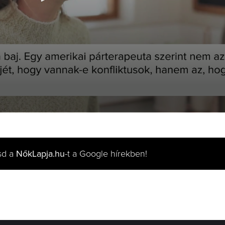
sd a
NőkLapja.hu
-t a Google hírekben!