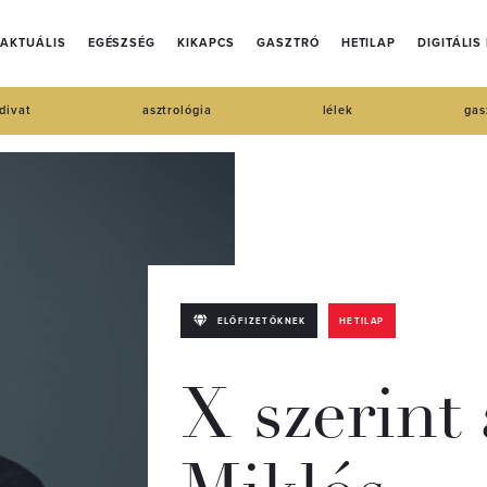
AKTUÁLIS
EGÉSZSÉG
KIKAPCS
GASZTRÓ
HETILAP
DIGITÁLIS
divat
asztrológia
lélek
gas
ELŐFIZETŐKNEK
HETILAP
X szerint 