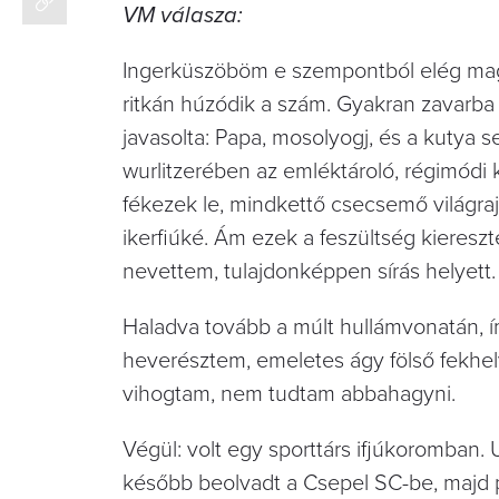
VM válasza:
Ingerküszöböm e szempontból elég maga
ritkán húzódik a szám. Gyakran zavar
javasolta: Papa, mosolyogj, és a kutya
wurlitzerében az emléktároló, régimód
fékezek le, mindkettő csecsemő világraj
ikerfiúké. Ám ezek a feszültség kieres
nevettem, tulajdonképpen sírás helyett.
Haladva tovább a múlt hullámvonatán, 
heverésztem, emeletes ágy fölső fekhel
vihogtam, nem tudtam abbahagyni.
Végül: volt egy sporttárs ifjúkoromban
később beolvadt a Csepel SC-be, majd pe