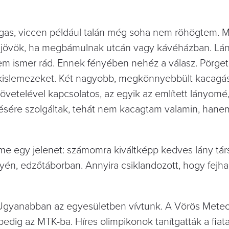
s, viccen például talán még soha nem röhögtem. Mo
ba jövök, ha megbámulnak utcán vagy kávéházban. L
 sem ismer rád. Ennek fényében nehéz a válasz. Pörg
i kislemezeket. Két nagyobb, megkönnyebbült kacagá
övetelével kapcsolatos, az egyik az említett lányomé
ztésére szolgáltak, tehát nem kacagtam valamin, hane
íme egy jelenet: számomra kiváltképp kedves lány tá
yén, edzőtáborban. Annyira csiklandozott, hogy fejh
. Ugyanabban az egyesületben vívtunk. A Vörös Meteo
dig az MTK-ba. Híres olimpikonok tanítgatták a fiata