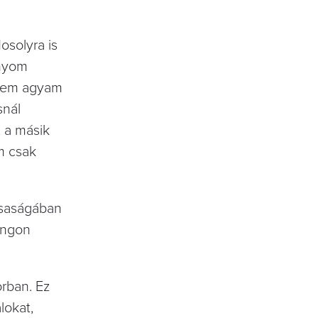
solyra is
ányom
etem agyam
snál
, a másik
m csak
rsaságában
angon
rban. Ez
lokat,