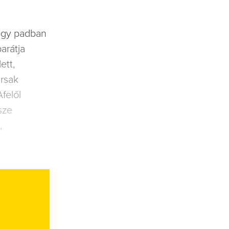
egy padban
arátja
ett,
ársak
felől
sze
,