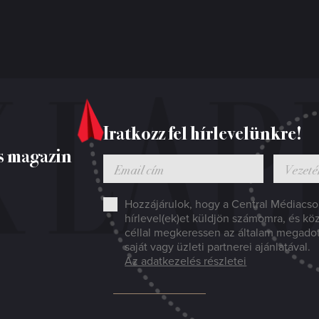
Iratkozz fel hírlevelünkre!
s magazin
Hozzájárulok, hogy a Central Médiacsop
hírlevel(ek)et küldjön számomra, és kö
céllal megkeressen az általam megado
saját vagy üzleti partnerei ajánlatával.
Az adatkezelés részletei