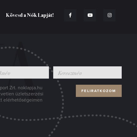
Kövesd a Nők Lapját!
ort Zrt. noklapja.hu
zvetlen üzletszerzési
tt elérhetőségeimen