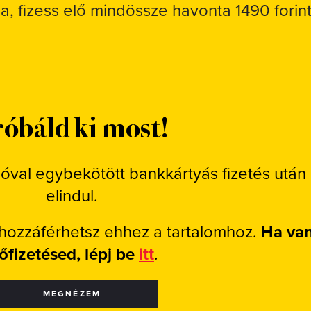
sa, fizess elő mindössze havonta 1490 forint
óbáld ki most!
ióval egybekötött bankkártyás fizetés után
elindul.
 hozzáférhetsz ehhez a tartalomhoz.
Ha va
lőfizetésed, lépj be
itt
.
MEGNÉZEM