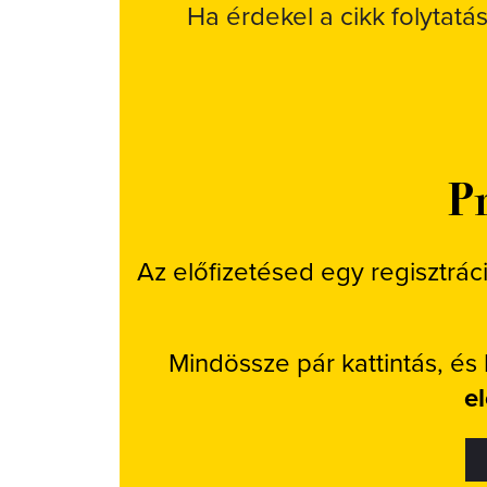
Ha érdekel a cikk folytatá
Pr
Az előfizetésed egy regisztrác
Mindössze pár kattintás, és
e