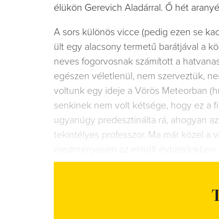
élükön Gerevich Aladárral. Ő hét arany
A sors különös vicce (pedig ezen se 
ült egy alacsony termetű barátjával a k
neves fogorvosnak számított a hatvanas
egészen véletlenül, nem szerveztük, nem
voltunk egy ideje a Vörös Meteorban (hm
senkinek nem volt kétsége, hogy ez a fiú
ugyanúgy predesztinálta rá, ahogyan az
tekintélyes professzor. Ma már közel a 
eredményesen az elmúlt évtizedekben. R
T