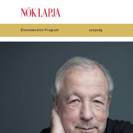
Életmódváltó Program
szépség