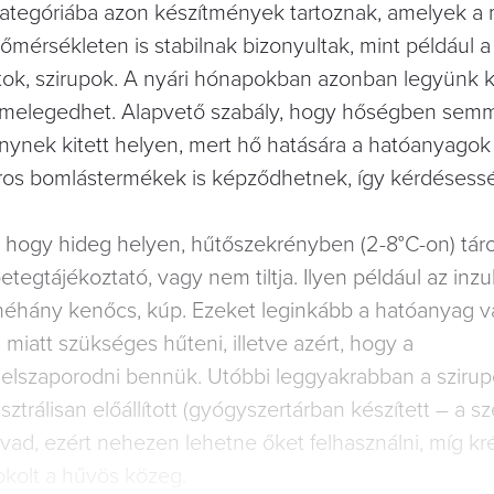
kategóriába azon készítmények tartoznak, amelyek a
mérsékleten is stabilnak bizonyultak, mint például a 
atok, szirupok. A nyári hónapokban azonban legyünk 
úlmelegedhet. Alapvető szabály, hogy hőségben semm
nynek kitett helyen, mert hő hatására a hatóanyago
ros bomlástermékek is képződhetnek, így kérdésessé
, hogy hideg helyen, hűtőszekrényben (2-8°C-on) táro
etegtájékoztató, vagy nem tiltja. Ilyen például az inzu
 néhány kenőcs, kúp. Ezeket leginkább a hatóanyag 
att szükséges hűteni, illetve azért, hogy a
elszaporodni bennük. Utóbbi leggyakrabban a szirupo
trálisan előállított (gyógyszertárban készített – a sz
d, ezért nehezen lehetne őket felhasználni, míg k
okolt a hűvös közeg.