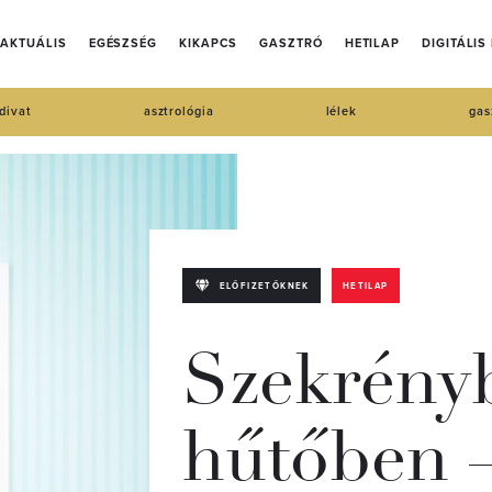
AKTUÁLIS
EGÉSZSÉG
KIKAPCS
GASZTRÓ
HETILAP
DIGITÁLIS
divat
asztrológia
lélek
gas
ELŐFIZETŐKNEK
HETILAP
Szekrény
hűtőben –