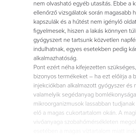
nem olvasható egyéb utasítás. Ebbe a 
ellenőrző vizsgálatok során magasabb hő
kapszulák és a hűtést nem igénylő old
figyelmesek, hiszen a lakás könnyen t
gyógyszert ne tartsunk közvetlen napfé
indulhatnak, egyes esetekben pedig ká
alkalmazhatóság.
Pont ezért néha kifejezetten szükséges
bizonyos termékeket – ha ezt előírja a b
injekciókban alkalmazott gyógyszer és
valamelyik segédanyag bomlékonysága mi
mikroorganizmusok lassabban tudjanak 
elő a magas cukortartalom okán. A magisz
vivőanyaga szobahőmérsékleten megolva
esetében a magas víztartalom miatt ind