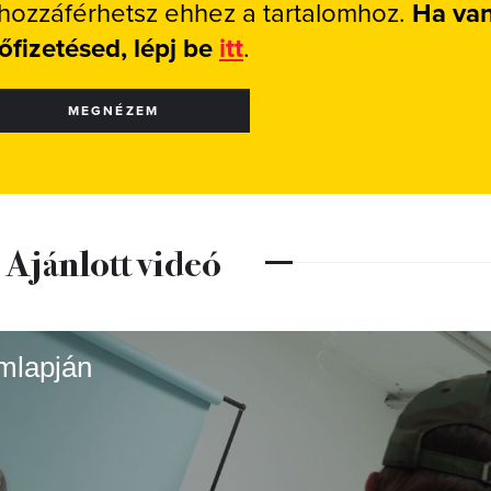
 hozzáférhetsz ehhez a tartalomhoz.
Ha va
lőfizetésed, lépj be
itt
.
MEGNÉZEM
Ajánlott videó
mlapján