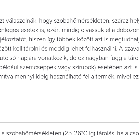
azt válaszolnák, hogy szobahőmérsékleten, száraz hel
nleges esetek is, ezért mindig olvassuk el a dobozo
tájékoztatót, hiszen így többek között azt is megtudhat
tt kell tárolni és meddig lehet felhasználni. A szav
tolsó napjára vonatkozik, de ez nagyban függ a tárol
például szemcseppek vagy szirupok) esetében azt is
mítva mennyi ideig használható fel a termék, mivel e
lő a szobahőmérsékleten (25-26°C-ig) tárolás, ha a c