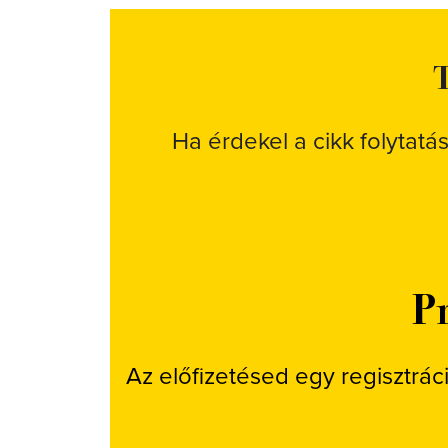
T
Ha érdekel a cikk folytatá
Pr
Az előfizetésed egy regisztrác