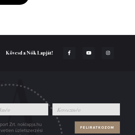
Kövesd a Nők Lapját!
ort Zrt. noklapja.hu
zvetlen üzletszerzési