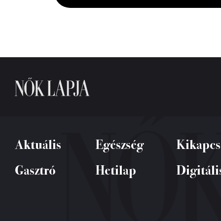
seconds
Volume
0%
Aktuális
Egészség
Kikapcs
Gasztró
Hetilap
Digitáli