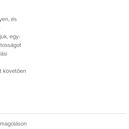
yen, és
n
juk, egy-
atosságot
ási
zt követően
somagoláson