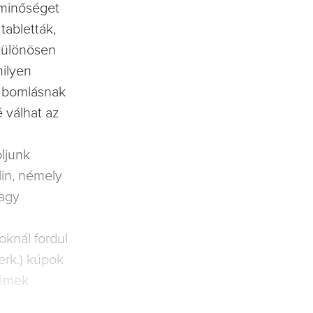
 minőséget
tabletták,
különösen
ilyen
k bomlásnak
 válhat az
ljunk
lin, némely
vagy
knál fordul
erk.) kúpok
rémek