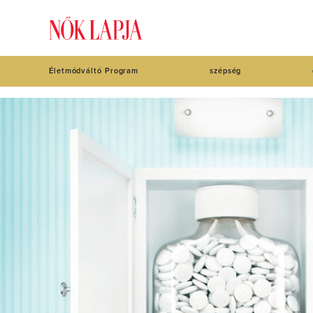
Életmódváltó Program
szépség