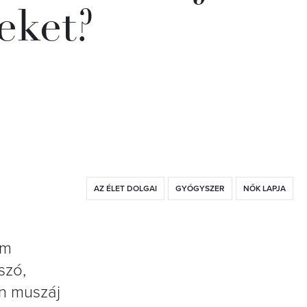
eket?
AZ ÉLET DOLGAI
GYÓGYSZER
NŐK LAPJA
em
szó,
n muszáj