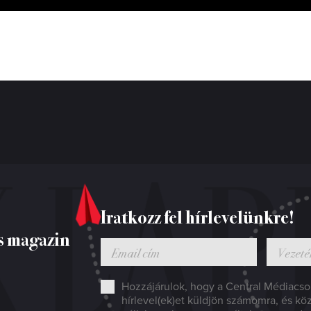
Iratkozz fel hírlevelünkre!
s magazin
Hozzájárulok, hogy a Central Médiacsop
hírlevel(ek)et küldjön számomra, és kö