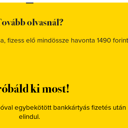
ovább olvasnál?
sa, fizess elő mindössze havonta 1490 forint
óbáld ki most!
ióval egybekötött bankkártyás fizetés után
elindul.