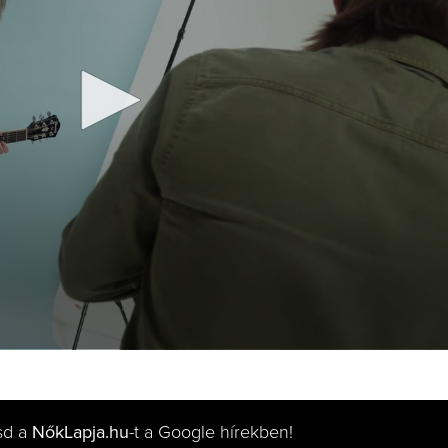
sd a
NőkLapja.hu
-t a Google hírekben!