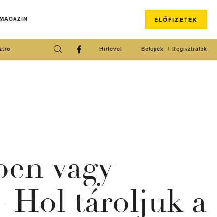
 MAGAZIN
ELŐFIZETEK
ztró
Hírlevél
Belépek
Regisztrálok
ben vagy
 Hol tároljuk a