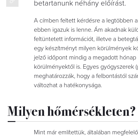
betartanunk néhány előírást.
A címben feltett kérdésre a legtöbben 
ebben igazuk is lenne. Ám akadnak külö
feltüntetett információt, illetve a beteg
egy készítményt milyen körülmények közö
jelző időpont mindig a megadott hónap u
körülményektől is. Egyes gyógyszerek (
meghatározzák, hogy a felbontástól szá
változhat a hatékonysága.
Milyen hőmérsékleten?
Mint már említettük, általában megfele