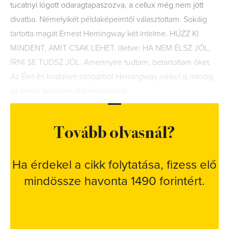
tucatnyi lógott odaragtapaszozva, a cellux még nem jött
divatba. Némelyikét példaképeimtől választottam. Sokáig
tartotta magát Ernest Hemingway két intelme. HÚZZ KI
MINDENT, AMIT CSAK LEHET. Illetve: HA NEM ÉLSZ JÓL,
ÍRNI SE TUDSZ JÓL. Amennyire tudtam, betartottam őket.
Az Élet és Irodalom szópárból Hemingway nélkül is mindig
az életet tartottam előrevalóbbnak.
Tovább olvasnál?
Ha érdekel a cikk folytatása, fizess elő
mindössze havonta 1490 forintért.