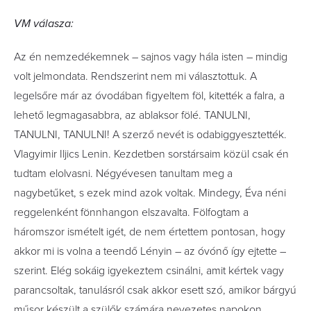
VM válasza:
Az én nemzedékemnek – sajnos vagy hála isten – mindig
volt jelmondata. Rendszerint nem mi választottuk. A
legelsőre már az óvodában figyeltem föl, kitették a falra, a
lehető legmagasabbra, az ablaksor fölé. TANULNI,
TANULNI, TANULNI! A szerző nevét is odabiggyesztették.
Vlagyimir Iljics Lenin. Kezdetben sorstársaim közül csak én
tudtam elolvasni. Négyévesen tanultam meg a
nagybetűket, s ezek mind azok voltak. Mindegy, Éva néni
reggelenként fönnhangon elszavalta. Fölfogtam a
háromszor ismételt igét, de nem értettem pontosan, hogy
akkor mi is volna a teendő Lényin – az óvónő így ejtette –
szerint. Elég sokáig igyekeztem csinálni, amit kértek vagy
parancsoltak, tanulásról csak akkor esett szó, amikor bárgyú
műsor készült a szülők számára nevezetes napokon.