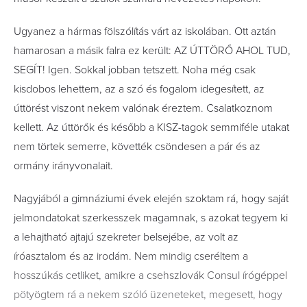
Ugyanez a hármas fölszólítás várt az iskolában. Ott aztán
hamarosan a másik falra ez került: AZ ÚTTÖRŐ AHOL TUD,
SEGÍT! Igen. Sokkal jobban tetszett. Noha még csak
kisdobos lehettem, az a szó és fogalom idegesített, az
úttörést viszont nekem valónak éreztem. Csalatkoznom
kellett. Az úttörők és később a KISZ-tagok semmiféle utakat
nem törtek semerre, követték csöndesen a pár és az
ormány irányvonalait.
Nagyjából a gimnáziumi évek elején szoktam rá, hogy saját
jelmondatokat szerkesszek magamnak, s azokat tegyem ki
a lehajtható ajtajú szekreter belsejébe, az volt az
íróasztalom és az irodám. Nem mindig cseréltem a
hosszúkás cetliket, amikre a csehszlovák Consul írógéppel
pötyögtem rá a nekem szóló üzeneteket, megesett, hogy