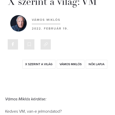
X szerint a világ: VM
VÁMOS MIKLÓS
2022. FEBRUÁR 19.
X SZERINT A VILÁG
VÁMOS MIKLÓS
NŐK LAPJA
Vámos Miklós kérdése:
Kedves VM, van-e jelmondatod?