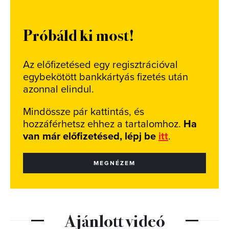
Próbáld ki most!
Az előfizetésed egy regisztrációval
egybekötött bankkártyás fizetés után
azonnal elindul.
Mindössze pár kattintás, és
hozzáférhetsz ehhez a tartalomhoz.
Ha
van már előfizetésed, lépj be
itt
.
MEGNÉZEM
Ajánlott videó