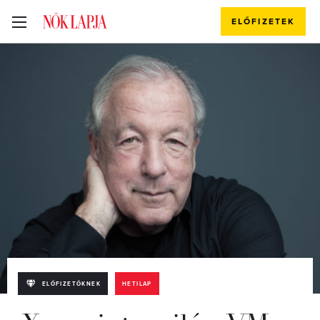
ELŐFIZETEK
ELŐFIZETŐKNEK
HETILAP