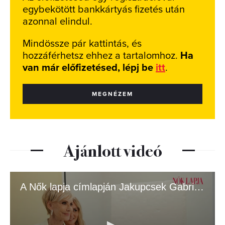
egybekötött bankkártyás fizetés után
azonnal elindul.
Mindössze pár kattintás, és
hozzáférhetsz ehhez a tartalomhoz.
Ha
van már előfizetésed, lépj be
itt
.
MEGNÉZEM
Ajánlott videó
A Nők lapja címlapján Jakupcsek Gabriella és lánya, Emma Róza