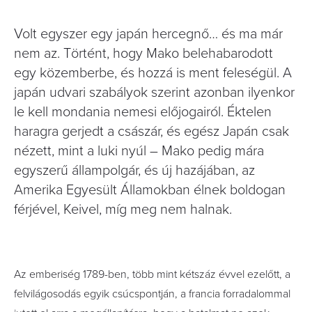
Volt egyszer egy japán hercegnő… és ma már
nem az. Történt, hogy Mako belehabarodott
egy közemberbe, és hozzá is ment feleségül. A
japán udvari szabályok szerint azonban ilyenkor
le kell mondania nemesi előjogairól. Éktelen
haragra gerjedt a császár, és egész Japán csak
nézett, mint a luki nyúl – Mako pedig mára
egyszerű állampolgár, és új hazájában, az
Amerika Egyesült Államokban élnek boldogan
férjével, Keivel, míg meg nem halnak.
Az emberiség 1789-ben, több mint kétszáz évvel ezelőtt, a
felvilágosodás egyik csúcspontján, a francia forradalommal