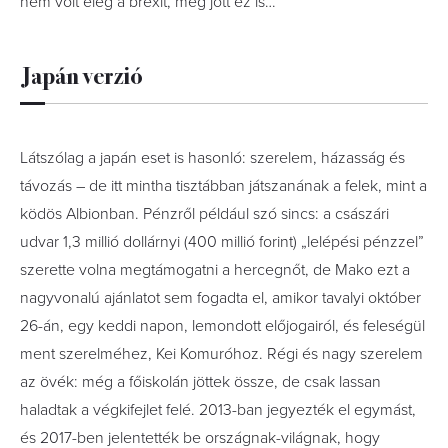
nem volt elég a brexit, még jött ez is…
Japán verzió
Látszólag a japán eset is hasonló: szerelem, házasság és
távozás – de itt mintha tisztábban játszanának a felek, mint a
ködös Albionban. Pénzről például szó sincs: a császári
udvar 1,3 millió dollárnyi (400 millió forint) „lelépési pénzzel”
szerette volna megtámogatni a hercegnőt, de Mako ezt a
nagyvonalú ajánlatot sem fogadta el, amikor tavalyi október
26-án, egy keddi napon, lemondott előjogairól, és feleségül
ment szerelméhez, Kei Komuróhoz. Régi és nagy szerelem
az övék: még a főiskolán jöttek össze, de csak lassan
haladtak a végkifejlet felé. 2013-ban jegyezték el egymást,
és 2017-ben jelentették be országnak-világnak, hogy