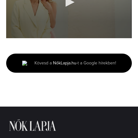
0
seconds
of
3
minutes,
Kövesd a
NőkLapja.hu
-t a Google hírekben!
51
seconds