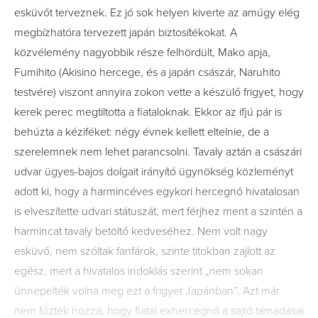
esküvőt terveznek. Ez jó sok helyen kiverte az amúgy elég
megbízhatóra tervezett japán biztosítékokat. A
közvélemény nagyobbik része felhördült, Mako apja,
Fumihito (Akisino hercege, és a japán császár, Naruhito
testvére) viszont annyira zokon vette a készülő frigyet, hogy
kerek perec megtiltotta a fiataloknak. Ekkor az ifjú pár is
behúzta a kéziféket: négy évnek kellett eltelnie, de a
szerelemnek nem lehet parancsolni. Tavaly aztán a császári
udvar ügyes-bajos dolgait irányító ügynökség közleményt
adott ki, hogy a harmincéves egykori hercegnő hivatalosan
is elveszítette udvari státuszát, mert férjhez ment a szintén a
harmincat tavaly betöltő kedveséhez. Nem volt nagy
esküvő, nem szóltak fanfárok, szinte titokban zajlott az
egész, mert a hivatalos indoklás szerint „nem sokan
ünnepelték volna meg ezt a frigyet Japánban”. Azt már
nem fűzték hozzá, hogy fiatal exhercegnő a sajtó támadásai