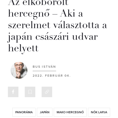
Az elkóborolt
hercegnő – Aki a
szerelmet választotta a
japán császári udvar
helyett
BUS ISTVÁN
2022. FEBRUÁR 04.
PANORÁMA
JAPÁN
MAKO HERCEGNŐ
NŐK LAPJA