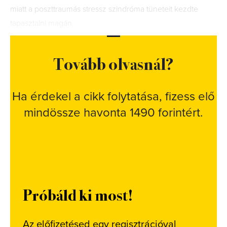
miatt a poszttraumás stressz szindróma tüneteit kezdte
tapasztalni magán.
Tovább olvasnál?
Ha érdekel a cikk folytatása, fizess elő
mindössze havonta 1490 forintért.
Próbáld ki most!
Az előfizetésed egy regisztrációval