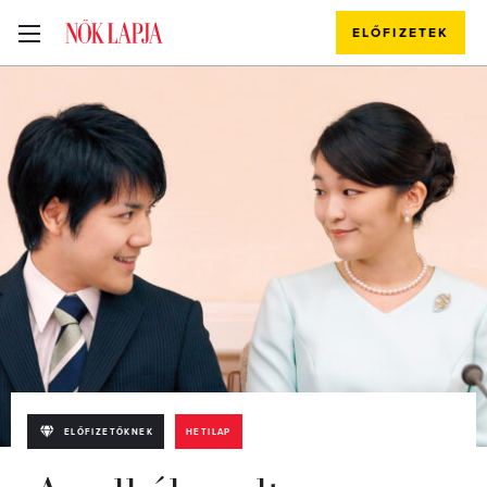
ELŐFIZETEK
ELŐFIZETŐKNEK
HETILAP