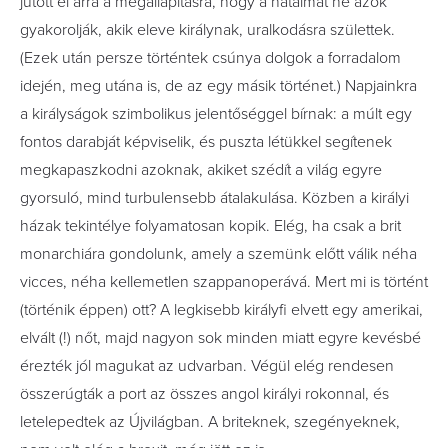
jutott el arra a megállapításra, hogy a hatalmat ne azok
gyakorolják, akik eleve királynak, uralkodásra születtek.
(Ezek után persze történtek csúnya dolgok a forradalom
idején, meg utána is, de az egy másik történet.) Napjainkra
a királyságok szimbolikus jelentőséggel bírnak: a múlt egy
fontos darabját képviselik, és puszta létükkel segítenek
megkapaszkodni azoknak, akiket szédít a világ egyre
gyorsuló, mind turbulensebb átalakulása. Közben a királyi
házak tekintélye folyamatosan kopik. Elég, ha csak a brit
monarchiára gondolunk, amely a szemünk előtt válik néha
vicces, néha kellemetlen szappanoperává. Mert mi is történt
(történik éppen) ott? A legkisebb királyfi elvett egy amerikai,
elvált (!) nőt, majd nagyon sok minden miatt egyre kevésbé
érezték jól magukat az udvarban. Végül elég rendesen
összerúgták a port az összes angol királyi rokonnal, és
letelepedtek az Újvilágban. A briteknek, szegényeknek,