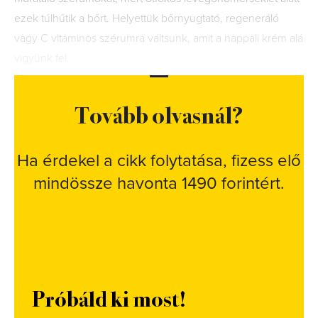
ezek túlhűtik a bőrt. Helyettük bőrnyugtató, regeneráló
vagy C vitaminos szérumra váltsunk, amit a nappali krém alá
vigyünk fel.
Tovább olvasnál?
Ha érdekel a cikk folytatása, fizess elő
mindössze havonta 1490 forintért.
Próbáld ki most!