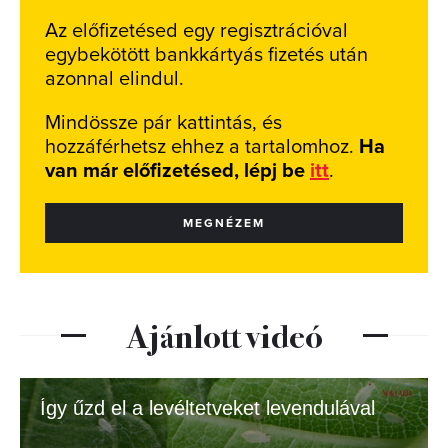
Az előfizetésed egy regisztrációval
egybekötött bankkártyás fizetés után
azonnal elindul.
Mindössze pár kattintás, és
hozzáférhetsz ehhez a tartalomhoz.
Ha
van már előfizetésed, lépj be
itt
.
MEGNÉZEM
Ajánlott videó
Így űzd el a levéltetveket levendulával