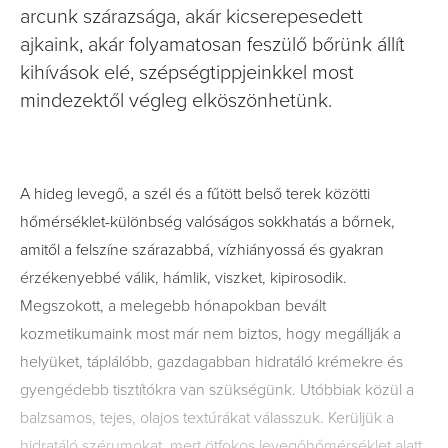
arcunk szárazsága, akár kicserepesedett
ajkaink, akár folyamatosan feszülő bőrünk állít
kihívások elé, szépségtippjeinkkel most
mindezektől végleg elköszönhetünk.
A hideg levegő, a szél és a fűtött belső terek közötti
hőmérséklet-különbség valóságos sokkhatás a bőrnek,
amitől a felszíne szárazabbá, vízhiányossá és gyakran
érzékenyebbé válik, hámlik, viszket, kipirosodik.
Megszokott, a melegebb hónapokban bevált
kozmetikumaink most már nem biztos, hogy megállják a
helyüket, táplálóbb, gazdagabban hidratáló krémekre és
gyengédebb tisztítókra van szükségünk. Utóbbiak közül a
balzsamos, tejes, olajos textúrákat válasszuk. Kerüljük a
hidratáló szérumokat, mert ötfokos levegőhőmérséklet alatt