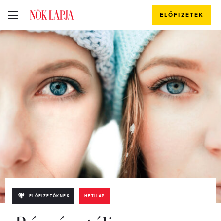
ELŐFIZETEK
ELŐFIZETŐKNEK
HETILAP