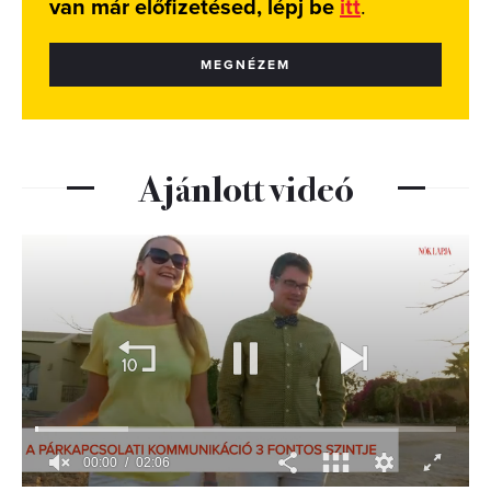
van már előfizetésed, lépj be
itt
.
MEGNÉZEM
Ajánlott videó
00:01
02:06