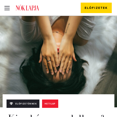
ELŐFIZETEK
ELŐFIZETŐKNEK
HETILAP