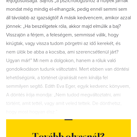
létjogosultsága. Sajnos „a pszichológushoz a hülyék járnak”
mondat még mindig el-elhangzik, pedig ennél semmi sem
áll távolabb az igazságtól! A másik kedvencem, amikor azzal
jönnek: „Ha beszélgetek róla, akkor majd elmúlik a baj?
Visszajön a férjem, a feleségem, semmissé válik, hogy
kirúgtak, vagy vissza tudom pörgetni az idő kerekét, és
nem ülök be abba a kocsiba, ami szerencsétlenül járt?
Ugyan már!” Mi nem a dolgokon, hanem a róluk való
gondolkodáson tudunk változtatni. Mert ebben van döntési
lehetőségünk, a történet újraírását nem kínálja fel
semmilyen segítő. Edith Eva Eger, egyik kedvenc könyvem,
A döntés írója mondja: „Nem tudod megváltoztatni, ami
történt, amit tettél, vagy amit veled tettek. De dönthetsz,
hogy most hogyan élsz.”
Tovább olvasnál?