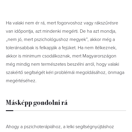
Ha valaki nem ér rá, mert fogorvoshoz vagy rákszűrésre
van időpontja, azt mindenki megérti. De ha azt mondja,
„nem jó, mert pszichológushoz megyek”, akkor még a
toleránsabbak is felkapják a fejüket. Ha nem ítélkeznek,
akkor is minimum csodálkoznak, mert Magyarországon
még mindig nem természetes beszélni arról, hogy valaki
szakértő segítségét kéri problémái megoldásához, önmaga
megértéséhez.
Másképp gondolni rá
Ahogy a pszichoterápiához, a lelki segítségnyújtáshoz