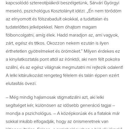
kapcsolódó sztereotípiákról beszélgetünk, Sárvári Györgyi
meseíró, pszichológus Kosztolányit idézi: „Én nem törődöm
az elnyomott és fölszabadult okokkal, a tudattalan és
tudatelőttes jelképekkel. Nem óhajtom magam
fölboncolgatni, amíg élek. Hadd maradjon az, ami vagyok,
zárt, egész és titkos. Okozzon nekem ezután is ilyen
érthetetlen gyötrelmeket és örömöket.” Milyen érdekes ez
a kinyilatkoztatás pont attól az írónktól, aki nem félt pokolra
szállni, és az egész világnak megmutatni mi rejtezik odalent!
A lelki kitárulkozást rengeteg félelem és talán éppen ezért
elutasítás övezi.
– Még mindig hajlamosak stigmatizálni azt, aki lelki
segítséget kér, különösen az idősebb generáció tagjai –
mondja a pszichológus. – A középkorúak és a fiatalok már
sokkal inkább elfogadják, hogy az önismeretnek van