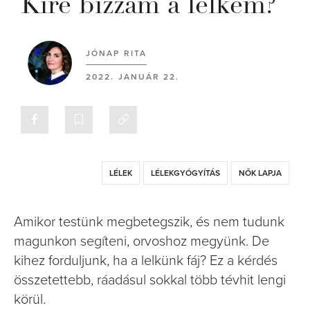
Kire bízzam a lelkem?
JÓNAP RITA
2022. JANUÁR 22.
LÉLEK
LÉLEKGYÓGYÍTÁS
NŐK LAPJA
Amikor testünk megbetegszik, és nem tudunk
magunkon segíteni, orvoshoz megyünk. De
kihez forduljunk, ha a lelkünk fáj? Ez a kérdés
összetettebb, ráadásul sokkal több tévhit lengi
körül.