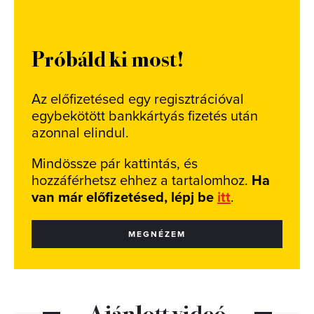
Próbáld ki most!
Az előfizetésed egy regisztrációval
egybekötött bankkártyás fizetés után
azonnal elindul.
Mindössze pár kattintás, és
hozzáférhetsz ehhez a tartalomhoz.
Ha
van már előfizetésed, lépj be
itt
.
MEGNÉZEM
Ajánlott videó