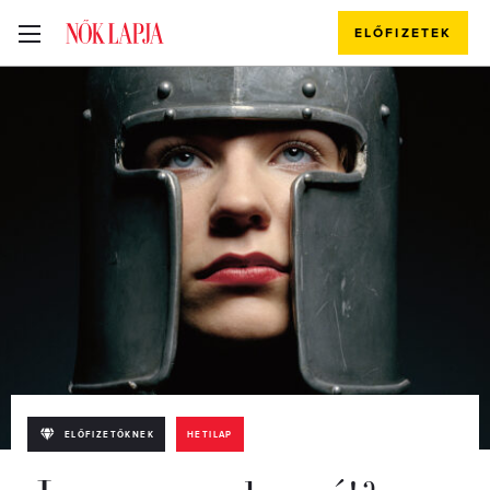
ELŐFIZETEK
ELŐFIZETŐKNEK
HETILAP