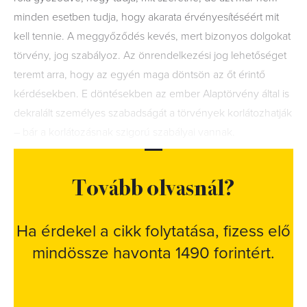
minden esetben tudja, hogy akarata érvényesítéséért mit
kell tennie. A meggyőződés kevés, mert bizonyos dolgokat
törvény, jog szabályoz. Az önrendelkezési jog lehetőséget
teremt arra, hogy az egyén maga döntsön az őt érintő
kérdésekben. E döntésekben az ember Alaptörvény által is
dekralált személyes szabadságát a törvények korlátozhatják
– bár a korlátozásnak szigorú szabályai vannak.
Tovább olvasnál?
Ha érdekel a cikk folytatása, fizess elő
mindössze havonta 1490 forintért.