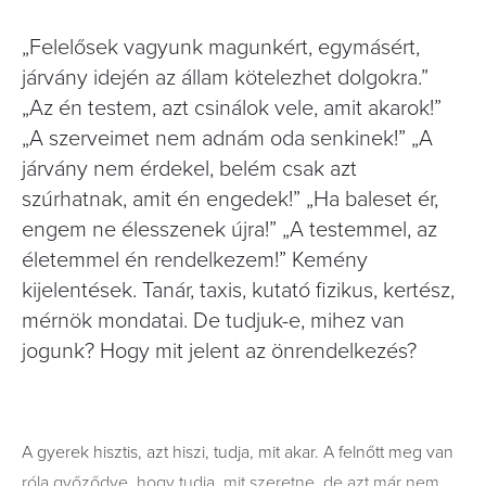
„Felelősek vagyunk magunkért, egymásért,
járvány idején az állam kötelezhet dolgokra.”
„Az én testem, azt csinálok vele, amit akarok!”
„A szerveimet nem adnám oda senkinek!” „A
járvány nem érdekel, belém csak azt
szúrhatnak, amit én engedek!” „Ha baleset ér,
engem ne élesszenek újra!” „A testemmel, az
életemmel én rendelkezem!” Kemény
kijelentések. Tanár, taxis, kutató fizikus, kertész,
mérnök mondatai. De tudjuk-e, mihez van
jogunk? Hogy mit jelent az önrendelkezés?
A gyerek hisztis, azt hiszi, tudja, mit akar. A felnőtt meg van
róla győződve, hogy tudja, mit szeretne, de azt már nem