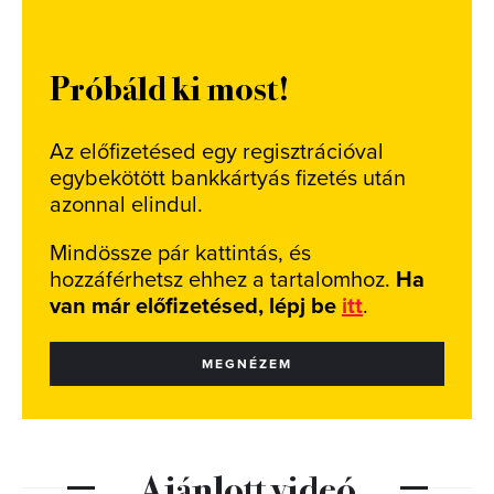
Próbáld ki most!
Az előfizetésed egy regisztrációval
egybekötött bankkártyás fizetés után
azonnal elindul.
Mindössze pár kattintás, és
hozzáférhetsz ehhez a tartalomhoz.
Ha
van már előfizetésed, lépj be
itt
.
MEGNÉZEM
Ajánlott videó