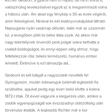
Richter Gedeon, a gyáros nem írt naplót, de ha írt volna is,
valószínűleg levelezésével együtt az is megsemmisült volna
a háború után. Ám akad egy fénykép a
30-
as évek végéről,
amin feleségével, Ninával és két kislányunokájukkal látható.
Napsugaras nyári vasárnap délután, talán már az uzsonnán
túl, a levegőben jólét és béke illata úszik. Az akkor már
nagy tekintélynek örvendő pesti polgár sokra tarthatta a
családi boldogságot, és ennyi éppen elég ahhoz, hogy
feltételezzük róla: békés természetű, humánus ember
lehetett. Életműve is ezt támasztja alá…
Gedeont és két bátyját a nagyszüleik nevelték fel
Gyöngyösön, miután édesanyjuk belehalt legkisebb fia
szülésébe, apjukat pedig egy éven belül elvitte a kolera.
1872-t írtak. Öt évvel vagyunk a kiegyezés után, amikor a
zsidók egyenjogúságát sok évszázadnyi üldözöttség után
törvénybe iktatták. A legkisebb Richter már e kor