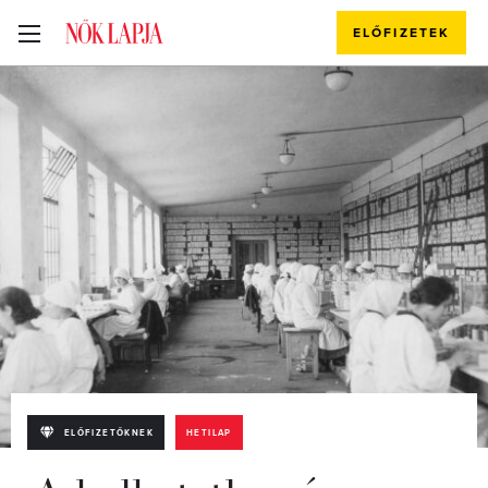
ELŐFIZETEK
ELŐFIZETŐKNEK
HETILAP