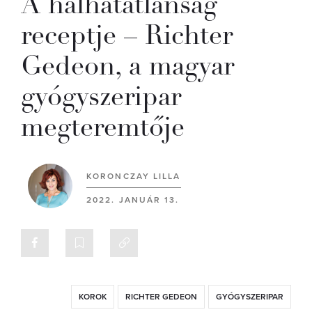
A halhatatlanság
receptje – Richter
Gedeon, a magyar
gyógyszeripar
megteremtője
KORONCZAY LILLA
2022. JANUÁR 13.
KOROK
RICHTER GEDEON
GYÓGYSZERIPAR