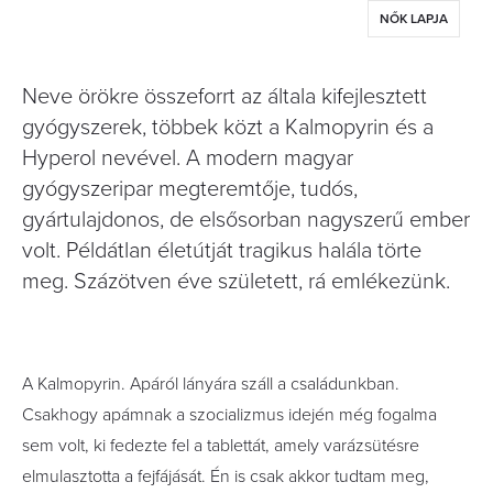
NŐK LAPJA
Neve örökre összeforrt az általa kifejlesztett
gyógyszerek, többek közt a Kalmopyrin és a
Hyperol nevével. A modern magyar
gyógyszeripar megteremtője, tudós,
gyártulajdonos, de elsősorban nagyszerű ember
volt. Példátlan életútját tragikus halála törte
meg. Százötven éve született, rá emlékezünk.
A Kalmopyrin.
Apáról lányára száll a családunkban.
Csakhogy apámnak a szocializmus
idején
még fogalma
sem volt, ki fedezte fel a tablettát, amely varázsütésre
elmulasztotta a fejfájását. Én is csak akkor tudtam meg,