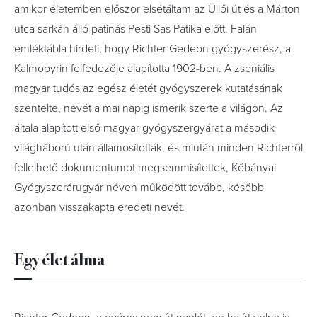
amikor életemben először elsétáltam az Üllői út és a Márton
utca sarkán álló patinás
Pesti
Sas
P
atika előtt. Falán
emléktábla hirdeti, hogy Richter Gedeon gyógyszerész, a
Kalmopyrin felfedezője alapította 1902-ben. A zseniális
magyar tudós
az egész
életét gyógyszerek kutatásának
szentelte, nevét a mai napig ismerik
szerte a
világon. Az
általa alapított első magyar gyógyszergyárat a
második
világháború után államosították, és miután minden Richterről
fellelhető dokumentumot megsemmisítettek, Kőbányai
Gyógyszerárugyár néven működött tovább, később
azonban visszakapta eredeti nevét.
Egy élet álma