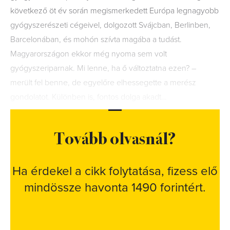
következő öt év során megismerkedett Európa legnagyobb
gyógyszerészeti cégeivel, dolgozott Svájcban, Berlinben,
Barcelonában, és mohón szívta magába a tudást.
Magyarországon ekkor még nyoma sem volt
gyógyszeriparnak. Mi lenne, ha ő változtatna ezen? –
merült fel benne, de egyelőre elhessegette a merész
gondolatot. Különben is, fontos dolga akadt…
Tovább olvasnál?
Ha érdekel a cikk folytatása, fizess elő
mindössze havonta 1490 forintért.