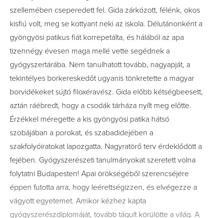
szellemében cseperedett fel.
Gida z
árkózott, félénk, okos
kisfiú volt, meg se kottyant neki az iskola. Délutánonként a
gyöngyösi patikus fiát korrepetálta, és hálából
az
apa
tizennégy évesen maga mellé vette segédnek a
gyógyszertárába. Nem tanulhatott tovább, nagyapját, a
tekintélyes borkereskedőt ugyanis tönkretette a magyar
borvidékeket sújtó filoxéravész. Gida előbb kétségbeesett,
aztán ráébredt, hogy a csodák tárháza nyílt meg előtte.
Érzékkel méregette a kis gyöngyösi patika hátsó
szobájában a porokat, és szabadidejében a
szakfolyóiratokat lapozgatta. Nagyra
törő
terv érdeklődött a
fejében. Gyógyszerészeti tanulmányokat szeretett volna
folytatni Budapesten! Apai örökségéből szerencséjére
éppen futotta
arra
, hogy leérettségizzen, és elvégezze a
vágyott egyetemet. Amikor kézhez kapta
gyógyszerészdiplomáját, tovább tágult körülötte a világ. A