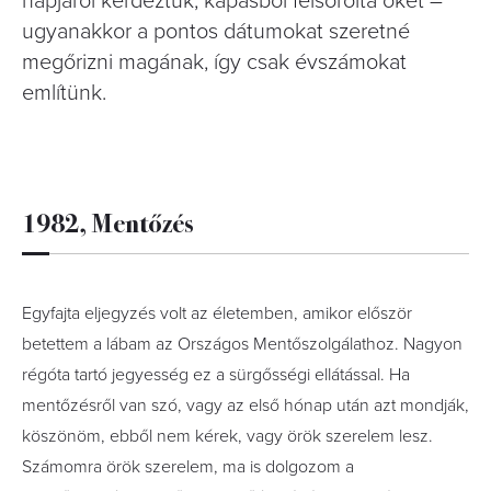
napjáról kérdeztük, kapásból felsorolta őket –
ugyanakkor a pontos dátumokat szeretné
megőrizni magának, így csak évszámokat
említünk.
1982, Mentőzés
Egyfajta eljegyzés volt az életemben, amikor először
betettem a lábam az Országos Mentőszolgálathoz. Nagyon
régóta tartó jegyesség ez a sürgősségi ellátással. Ha
mentőzésről van szó, vagy az első hónap után azt mondják,
köszönöm, ebből nem kérek, vagy örök szerelem lesz.
Számomra örök szerelem, ma is dolgozom a