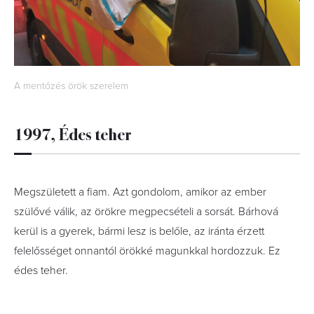
A mentőzés örök szerelem
1997, Édes teher
Megszületett a fiam. Azt gondolom, amikor az ember
szülővé válik, az örökre megpecsételi a sorsát. Bárhová
kerül is a gyerek, bármi lesz is belőle, az iránta érzett
felelősséget onnantól örökké magunkkal hordozzuk. Ez
édes teher.