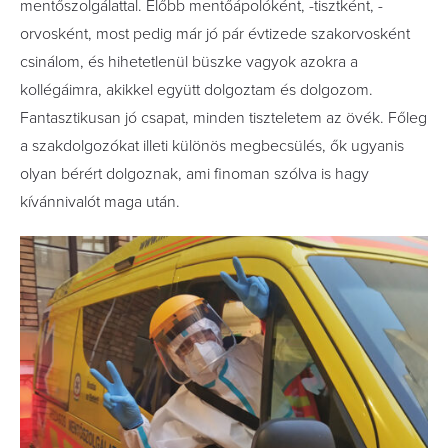
mentőszolgálattal. Előbb mentőápolóként, -tisztként, -
orvosként, most pedig már jó pár évtizede szakorvosként
csinálom, és hihetetlenül büszke vagyok azokra a
kollégáimra, akikkel együtt dolgoztam és dolgozom.
Fantasztikusan jó csapat, minden tiszteletem az övék. Főleg
a szakdolgozókat illeti különös megbecsülés, ők ugyanis
olyan bérért dolgoznak, ami finoman szólva is hagy
kívánnivalót maga után.