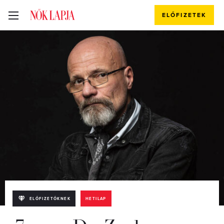
ELŐFIZETEK
ELŐFIZETŐKNEK
HETILAP