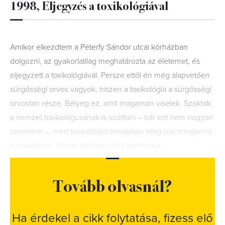
1998, Eljegyzés a toxikológiával
Amikor elkezdtem a Péterfy Sándor utcai kórházban
dolgozni, az gyakorlatilag meghatározta az életemet, és
eljegyzett a toxikológiával. Persze ettől én még alapvetően
sürgősségi orvos vagyok, hiszen a toxikológia a sürgősségi
orvostan része. Bélyeg ez, amit magamon viselek. Szoktak
a nemzet toxikológusának is szólítani – bár ezt nem nagyon
szeretem –, mert toxikológiai témákban elég sok mindenről
nyilatkozom. Utóbbi viszont nincs ellenemre.
Tovább olvasnál?
Ha érdekel a cikk folytatása, fizess elő