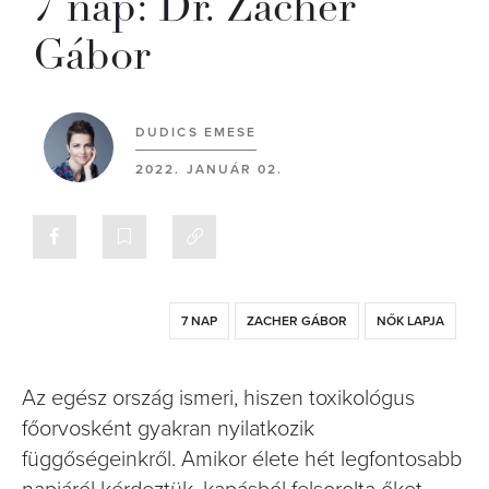
7 nap: Dr. Zacher
Gábor
DUDICS EMESE
2022. JANUÁR 02.
7 NAP
ZACHER GÁBOR
NŐK LAPJA
Az egész ország ismeri, hiszen toxikológus
főorvosként gyakran nyilatkozik
függőségeinkről. Amikor élete hét legfontosabb