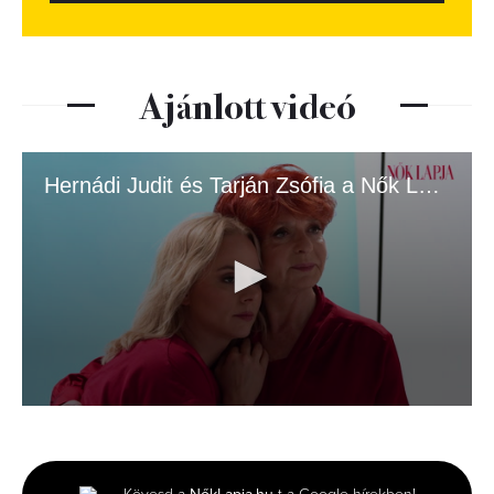
Ajánlott videó
Hernádi Judit és Tarján Zsófia a Nők Lapja címlapján.mp4
0
seconds
of
3
minutes,