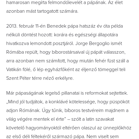
hamarosan megírta felmondólevelét a pápának. Az élet
azonban mást tartogatott számára.
2013. február 11-én Benedek pápa hatszáz év óta példa
nélküli döntést hozott: korára és egészségi állapotára
hivatkozva lemondott posztjáról. Jorge Bergoglio ismét
Rómába repült, hogy bíborostársaival új pápát válasszon,
arra azonban nem számított, hogy miután fehér füst száll a
Vatikán fölé, ő lép egyházfőként az éljenző tömeggel teli
Szent Péter térre néző erkélyre.
Már pápaságának legelső pillanatai is reformokat sejtettek.
„Mind jól tudjátok, a konklávé kötelessége, hogy püspököt
adjon Rómának. Úgy tűnik, bíboros testvéreim majdnem a
világ végére mentek el érte” – szólt a latin szavakat
követelő hagyományoktól eltérően olaszul az ünneplőkhöz
az első déli féltekéről származó pápa. Nem viselt sem