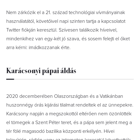
Nem zárkózik el a 21. század technológiai vívmányainak
használatától, követőivel napi szinten tartja a kapcsolatot
Twitter fiókján keresztül. Szívesen találkozik híveivel,
mindenkihez van egy-két jó szava, és sosem felejti el őket
arra kérni: imádkozzanak érte.
Karácsonyi pápai áldás
2020 decemberében Olaszországban és a Vatikánban
huszonnégy órás kijárási tilalmat rendeltek el az ünnepekre.
Karácsony napján a megszokottól eltérően nem özönlötték
el tömegek a Szent Péter teret, és a pápa sem jelent meg a
tér fölé magasodó bazilika központi erkélyén. Hívei