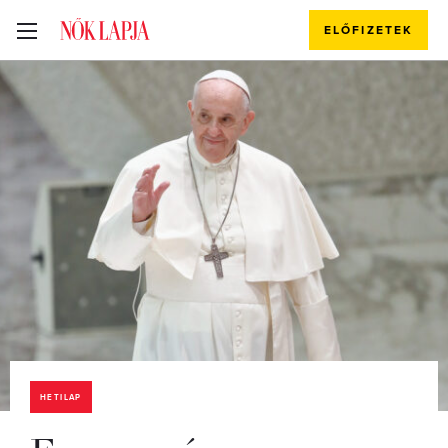
ELŐFIZETEK
HETILAP