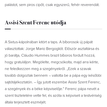
palástot, sem piros cipőt, csak egyszerű, fehér reverendát.
Assisi Szent Ferenc utódja
A Sixtus-kápolnában kitört a taps. A bíborosok új pápát
választottak: Jorge Mario Bergogliót. Először asztaltársa és
jó barátja, Cláudio Hummes brazil bíboros fordult hozzá,
hogy gratuláljon. Megölelte, megcsókolta, majd arra kérte,
ne feledkezzen meg a szegényekről. „Ezek a szavak
tovább dolgoztak bennem – vallotta be a pápa egy későbbi
sajtótájékoztatón. – Így jutott eszembe Assisi Szent Ferenc,
a szegények és a béke képviselője.” Ferenc pápa nevét a
szent tiszteletére vette fel, és azóta is képviseli a testvériség
általa terjesztett eszméjét.