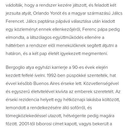
vádolták, hogy a rendszer kezére játszott, és feladott két
jezsuita atyát, Orlando Yoriót és a magyar származású Jálics
Ferencet. Jálics paptársa pápává választása után kiadott
egy közleményt ennek ellenkezőjéről, Ferenc pápa pedig
elmondta, a látszólagos együttműködés ellenére a
háttérben a rendszer elől menekülőknek segített átjutni a
határon, és a két pap életét igyekezett megmenteni.
Bergoglio atya egyházi karrierje a 90-es évek elején
kezdett felfelé ívelni. 1992-ben püspökké szentelték, hat
évvel később Buenos Aires érseke lett. Közvetlenségével
és egyszerű életvitelével kivívta az emberek szeretetét. Az
érseki rezidencia helyett egy hétköznapi lakásba költözött,
lemondott a rendelkezésére álló sofőrről, és
tömegközlekedéssel utazott, hétvégente pedig magára
főzött. 2001-től bíborosi címet kapott, vagyis bekerült a