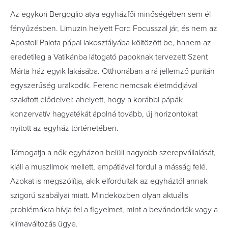
Az egykori Bergoglio atya egyházfői minőségében sem él
fényűzésben. Limuzin helyett Ford Focusszal jár, és nem az
Apostoli Palota pápai lakosztályába költözött be, hanem az
eredetileg a Vatikánba látogató papoknak tervezett Szent
Márta-ház egyik lakásába. Otthonában a rá jellemző puritán
egyszerűség uralkodik. Ferenc nemcsak életmódjával
szakított elődeivel: ahelyett, hogy a korábbi pápák
konzervatív hagyatékát ápolná tovább, új horizontokat
nyitott az egyház történetében.
Támogatja a nők egyházon belüli nagyobb szerepvállalását,
kiáll a muszlimok mellett, empátiával fordul a másság felé.
Azokat is megszólítja, akik elfordultak az egyháztól annak
szigorú szabályai miatt. Mindeközben olyan aktuális
problémákra hívja fel a figyelmet, mint a bevándorlók vagy a
klímaváltozás ügye.