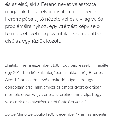
és az első, aki a Ferenc nevet választotta
magának. De a felsorolás itt nem ér véget.
Ferenc pápa újító nézeteivel és a világ valós
problémáira nyitott, együttérzést képviselő
természetével még számtalan szempontból
első az egyházfők között.
„Fiatalon néha eszembe jutott, hogy pap leszek – mesélte
egy 2012-ben készült interjúban az akkor még Buenos
Aires bíborosaként tevékenykedő pápa –, de úgy
gondoltam erre, mint amikor az ember gyerekkorában
mérnök, orvos vagy zenész szeretne lenni; látja, hogy
valakinek ez a hivatása, ezért fontolóra veszi.”
Jorge Mario Bergoglio 1936. december 17-én, az argentin