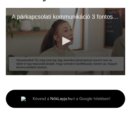
A párkapcsolati kommunikáció 3 fontos szintje
0
seconds
of
2
minutes,
Kövesd a
NőkLapja.hu
-t a Google hírekben!
6
seconds