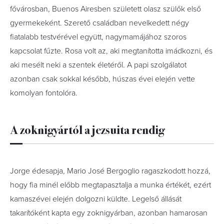
fővárosban, Buenos Airesben született olasz szülők első
gyermekeként. Szerető családban nevelkedett négy
fiatalabb testvérével együtt, nagymamájához szoros
kapcsolat fűzte. Rosa volt az, aki megtanította imádkozni, és
aki mesélt neki a szentek életéről. A papi szolgálatot
azonban csak sokkal később, húszas évei elején vette
komolyan fontolóra.
A zoknigyártól a jezsuita rendig
Jorge édesapja, Mario José Bergoglio ragaszkodott hozzá,
hogy fia minél előbb megtapasztalja a munka értékét, ezért
kamaszévei elején dolgozni küldte. Legelső állását
takarítóként kapta egy zoknigyárban, azonban hamarosan