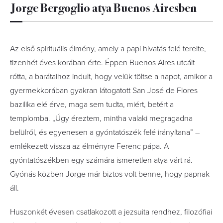
Jorge Bergoglio atya Buenos Airesben
Az első spirituális élmény, amely a papi hivatás felé terelte,
tizenhét éves korában érte. Éppen Buenos Aires utcáit
rótta, a barátaihoz indult, hogy velük töltse a napot, amikor a
gyermekkorában gyakran látogatott San José de Flores
bazilika elé érve, maga sem tudta, miért, betért a
templomba. „Úgy éreztem, mintha valaki megragadna
belülről, és egyenesen a gyóntatószék felé irányítana” –
emlékezett vissza az élményre Ferenc pápa. A
gyóntatószékben egy számára ismeretlen atya várt rá.
Gyónás közben Jorge már biztos volt benne, hogy papnak
áll.
Huszonkét évesen csatlakozott a jezsuita rendhez, filozófiai