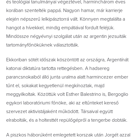
és teológiai tanulmányai végeztével, harminchárom éves
korában szentelték pappá. Nagyon hamar, már karrierje
elején népszerű lelkipásztorrá vált. Könnyen megtalálta a
hangot a hívekkel, mindig empátiával fordult feléjük.
Mindössze négyévnyi szolgálat után az argentin jezsuiták
tartományfőnöküknek választották.
Ekkoriban sötét időszak köszöntött az országra, Argentínát
katonai diktatúra tartotta rettegésben. A hadsereg
parancsnokaiból álló junta uralma alatt harmincezer ember
tűnt el, sokakat kegyetlenül megkínoztak, majd
meggyilkoltak. Közöttük volt Esther Balestrino is, Bergoglio
egykori laboratóriumi főnöke, aki az eltűnteket kereső
szervezet aktivistájaként működött. Társaival együtt
elrabolták, és a holtesttét repülőgépről a tengerbe dobták.
A piszkos háborúként emlegetett korszak után Jorgét azzal