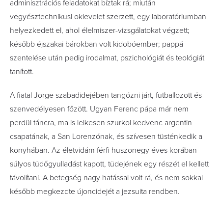
adminisztrációs feladatokat bíztak rá; miután
vegyésztechnikusi oklevelet szerzett, egy laboratóriumban
helyezkedett el, ahol élelmiszer-vizsgálatokat végzett;
később éjszakai bárokban volt kidobóember; pappá
szentelése után pedig irodalmat, pszichológiát és teológiát
tanított.
A fiatal Jorge szabadidejében tangózni járt, futballozott és
szenvedélyesen főzött. Ugyan Ferenc pápa már nem
perdül táncra, ma is lelkesen szurkol kedvenc argentin
csapatának, a San Lorenzónak, és szívesen tüsténkedik a
konyhában. Az életvidám férfi huszonegy éves korában
súlyos tüdőgyulladást kapott, tüdejének egy részét el kellett
távolítani. A betegség nagy hatással volt rá, és nem sokkal
később megkezdte újoncidejét a jezsuita rendben.