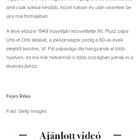
amit csak sokkal később, közel hatvan év után vezettek be
újra mai formájában.
A tévé először 1949 húsvétján közvetítette XII. Piusz pápa
Urbi et Orbi áldását, a jókívánságok pedig a 60-as évek
elejétől kezdve, VI. Pál pápasága óta hangzanak el több
nyelven, és ma már hetvennél is több országban jutnak el a
tévénézőkhöz.
Fejes Réka
Fotó: Getty Images
Ajánlott videó