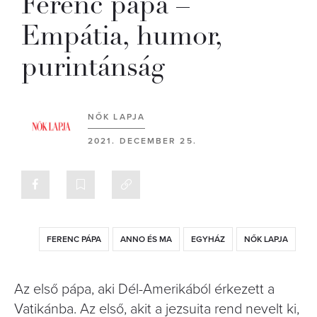
Ferenc pápa –
Empátia, humor,
purintánság
NŐK LAPJA
2021. DECEMBER 25.
FERENC PÁPA
ANNO ÉS MA
EGYHÁZ
NŐK LAPJA
Az első pápa, aki Dél-Amerikából érkezett a
Vatikánba. Az első, akit a jezsuita rend nevelt ki,