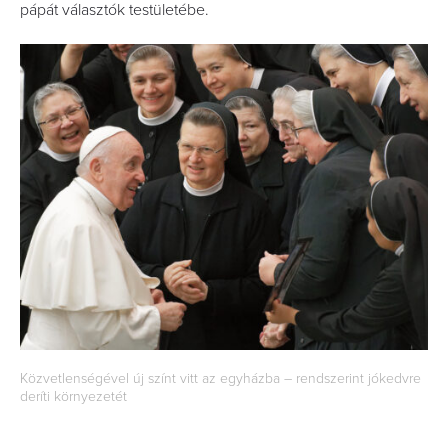
pápát választók testületébe.
Közvetlenségével új színt vitt az egyházba – rendszerint jókedvre
deríti környezetét