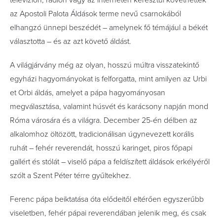
televízión, rádión vagy az interneten keresztül követhették
az Apostoli Palota Áldások terme nevű csarnokából
elhangzó ünnepi beszédét – amelynek fő témájául a békét
választotta – és az azt követő áldást.
A világjárvány még az olyan, hosszú múltra visszatekintő
egyházi hagyományokat is felforgatta, mint amilyen az Urbi
et Orbi áldás, amelyet a pápa hagyományosan
megválasztása, valamint húsvét és karácsony napján mond
Róma városára és a világra. December 25-én délben az
alkalomhoz öltözött, tradicionálisan úgynevezett korális
ruhát – fehér reverendát, hosszú karinget, piros főpapi
gallért és stólát – viselő pápa a feldíszített áldások erkélyéről
szólt a Szent Péter térre gyűltekhez.
Ferenc pápa beiktatása óta elődeitől eltérően egyszerűbb
viseletben, fehér pápai reverendában jelenik meg, és csak