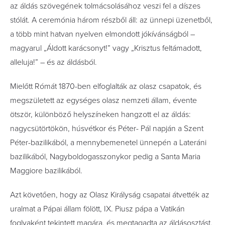
az áldás szövegének tolmácsolásához veszi fel a díszes
stólát. A ceremónia három részből áll: az ünnepi üzenetből,
a több mint hatvan nyelven elmondott jókívánságból –
magyarul „Áldott karácsonyt!” vagy „Krisztus feltámadott,
alleluja!” – és az áldásból.
Mielőtt Rómát 1870-ben elfoglalták az olasz csapatok, és
megszületett az egységes olasz nemzeti állam, évente
ötször, különböző helyszíneken hangzott el az áldás:
nagycsütörtökön, húsvétkor és Péter- Pál napján a Szent
Péter-bazilikából, a mennybemenetel ünnepén a Lateráni
bazilikából, Nagyboldogasszonykor pedig a Santa Maria
Maggiore bazilikából.
Azt követően, hogy az Olasz Királyság csapatai átvették az
uralmat a Pápai állam fölött, IX. Piusz pápa a Vatikán
foglyaként tekintett magára, és megtagadta az áldásosztást,