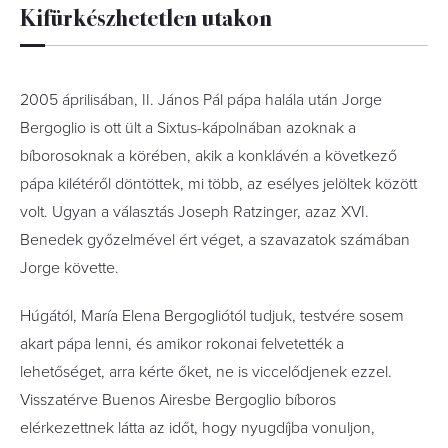
Kifürkészhetetlen utakon
2005 áprilisában, II. János Pál pápa halála után Jorge
Bergoglio is ott ült a Sixtus-kápolnában azoknak a
bíborosoknak a körében, akik a konklávén a következő
pápa kilétéről döntöttek, mi több, az esélyes jelöltek között
volt. Ugyan a választás Joseph Ratzinger, azaz XVI.
Benedek győzelmével ért véget, a szavazatok számában
Jorge követte.
Húgától, María Elena Bergogliótól tudjuk, testvére sosem
akart pápa lenni, és amikor rokonai felvetették a
lehetőséget, arra kérte őket, ne is viccelődjenek ezzel.
Visszatérve Buenos Airesbe Bergoglio bíboros
elérkezettnek látta az időt, hogy nyugdíjba vonuljon,