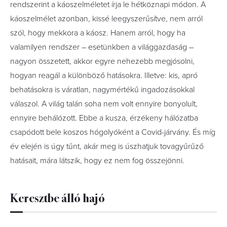
rendszerint a káoszelméletet írja le hétköznapi módon. A
káoszelmélet azonban, kissé leegyszerűsítve, nem arról
szól, hogy mekkora a káosz. Hanem arról, hogy ha
valamilyen rendszer – esetünkben a világgazdaság –
nagyon összetett, akkor egyre nehezebb megjósolni,
hogyan reagál a különböző hatásokra. Illetve: kis, apró
behatásokra is váratlan, nagymértékű ingadozásokkal
válaszol. A világ talán soha nem volt ennyire bonyolult,
ennyire behálózott. Ebbe a kusza, érzékeny hálózatba
csapódott bele koszos hógolyóként a Covid-járvány. És míg
év elején is úgy tűnt, akár meg is úszhatjuk tovagyűrűző
hatásait, mára látszik, hogy ez nem fog összejönni.
Keresztbe álló hajó