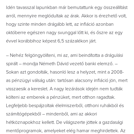
Idén tavasszal lapunkban már bemutattunk egy összeállítást
arról, mennyire meglódultak az árak. Akkor is érezhető volt,
hogy szinte minden drágább lett, az infláció azonban
októberre egészen nagy svunggal lőtt ki, és őszre az egy
évvel korábbihoz képest 6,5 százalékon járt.
– Nehéz felgöngyölíteni, mi az, ami beindította a drágulási
spirált – mondja Németh Dávid vezető banki elemző. –
Sokan azt gondolták, hasonló lesz a helyzet, mint a 2008-
as pénzügyi válság után: tartósan alacsony infláció jön, mert
visszaesik a kereslet. A nagy lezárások idején nem tudták
költeni az emberek a pénzüket, mert otthon ragadtak.
Legfeljebb bespájzoltak élelmiszerből, otthoni ruhákból és
számítógépekből – mindenből, ami az akkori
hétköznapokhoz kellett. De világszerte jöttek a gazdasági
mentőprogramok, amelyeket elég hamar meghirdettek. Az