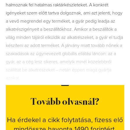
halmoznak fel hatalmas raktárkészleteket. A konkrét
igényeket szem előtt tartva dolgoznak, ami azt jelenti, hogy
a vevő megrendel egy terméket, a gyár pedig leadja az
alkatrészigényeit a beszállítókhoz. Amikor a beszállítók a
világ minden tájáról elküldik az alkatrészeket, a gyár el tudja
készíteni az adott terméket. A járvány miatt tovább nőnek a
szakadások az úgynevezett globális ellátási láncon: az a
gyár, az a cég lesz sikeres, amelyik minél közelebbről
szállíttat be alkatrészeket – netán éppen maga gyártja
azokat.
Tovább olvasnál?
Ha érdekel a cikk folytatása, fizess elő
mindössze havonta 1490 forintért.