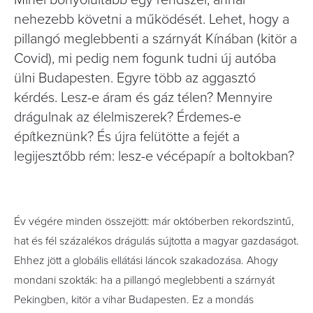
Minél bonyolultabb egy rendszer, annál
nehezebb követni a működését. Lehet, hogy a
pillangó meglebbenti a szárnyát Kínában (kitör a
Covid), mi pedig nem fogunk tudni új autóba
ülni Budapesten. Egyre több az aggasztó
kérdés. Lesz-e áram és gáz télen? Mennyire
drágulnak az élelmiszerek? Érdemes-e
építkeznünk? És újra felütötte a fejét a
legijesztőbb rém: lesz-e vécépapír a boltokban?
Év végére minden összejött: már októberben rekordszintű,
hat és fél százalékos drágulás sújtotta a magyar gazdaságot.
Ehhez jött a globális ellátási láncok szakadozása. Ahogy
mondani szokták: ha a pillangó meglebbenti a szárnyát
Pekingben, kitör a vihar Budapesten. Ez a mondás