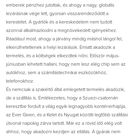
emberek pénzhez jutottak, és ahogy a nagy, globális
lezárásnak vége lett, gyorsan visszarendeződött a
keresletet. A gyártók és a kereskedelem nem tudott
azonnal alkalmazkodni a megnövekedett igényekhez.
Ráadásul most, ahogy a járvány mindig máshol lángol fel,
elkerülhetetlenek a helyi lezárások. Emiatt akadozik a
termelés, és a költségek elkezdtek nőni. Először május-
júniusban lehetett hallani, hogy nem lesz elég chip sem az
autókhoz, sem a számítástechnikai eszközökhöz,
telefonokhoz.
És nemcsak a szakértő által emlegetett termelés akadozik,
de a szállítás is. Emlékezetes, hogy a Szuezi-csatornán
keresztbe fordult a világ egyik legnagyobb konténerhajója,
az Ever Given, és a Kelet és Nyugat közötti legfőbb szállítási
útvonal napokig zárva tartott. Már ez a rövid idő elég volt
ahhoz, hogy akadozni kezdjen az ellátás. A gyárak nem