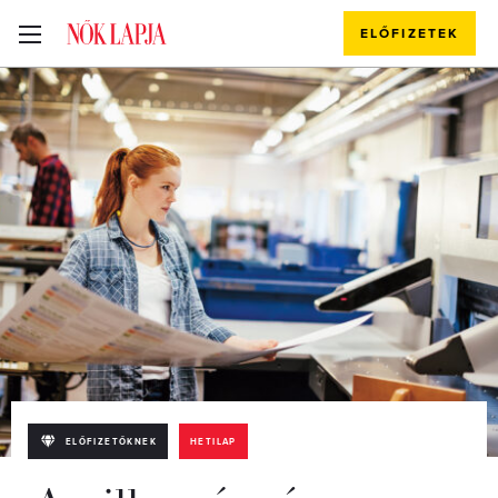
ELŐFIZETEK
ELŐFIZETŐKNEK
HETILAP