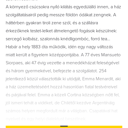
A környező csúcsokra nyíló kilátás egyedülálló innen, a ház
szolgáltatásairól pedig messze földön ódákat zengnek. A
háttérben gyakran tiroli zene szól, és a szállásra
érkezőknek testet-lelket átmelengető fogások készülnek:
sercegő kolbász, szalonnás knédligombóc, forró tea…
Habár a hely 1883 óta működik, idén egy nagy változás
miatt került a figyelem középpontjába. A 77 éves Mansueto
Siorpaes, aki 47 évig vezette a menedékházat feleségével
és három gyermekével, befejezte a szolgálatot. 254
jelentkező közül választották ki utódját, Emma Menardit, aki
a ház üzemeltetéséért hozzá hasonlóan fiatal testvéreivel
és párjával felel. Emma a közeli Cortina községben nőtt fel,
jól ismeri tehát a vidéket, de Chilétől kezdve Argentínáig
számos helyen megfordult már a világban. Csapatával hat
nyelvet és egy helyi dialektust beszélnek.