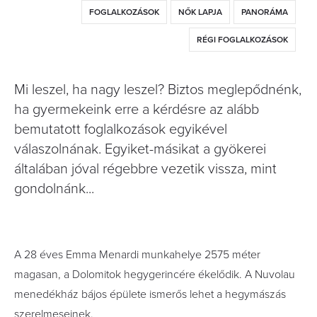
FOGLALKOZÁSOK
NŐK LAPJA
PANORÁMA
RÉGI FOGLALKOZÁSOK
Mi leszel, ha nagy leszel? Biztos meglepődnénk,
ha gyermekeink erre a kérdésre az alább
bemutatott foglalkozások egyikével
válaszolnának. Egyiket-másikat a gyökerei
általában jóval régebbre vezetik vissza, mint
gondolnánk...
A 28 éves Emma Menardi munkahelye 2575 méter
magasan, a Dolomitok hegygerincére ékelődik. A Nuvolau
menedékház bájos épülete ismerős lehet a hegymászás
szerelmeseinek.