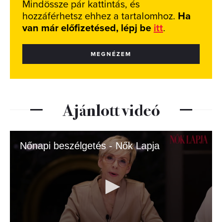
Mindössze pár kattintás, és
hozzáférhetsz ehhez a tartalomhoz.
Ha
van már előfizetésed, lépj be
itt
.
MEGNÉZEM
Ajánlott videó
Nőnapi beszélgetés - Nők Lapja